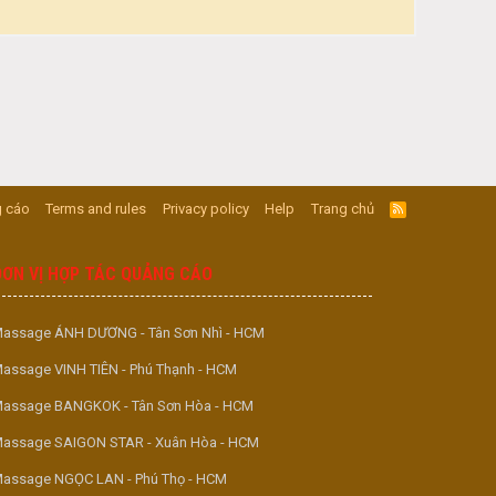
 cáo
Terms and rules
Privacy policy
Help
Trang chủ
R
S
S
ĐƠN VỊ HỢP TÁC QUẢNG CÁO
assage ÁNH DƯƠNG - Tân Sơn Nhì - HCM
assage VINH TIÊN - Phú Thạnh - HCM
assage BANGKOK - Tân Sơn Hòa - HCM
assage SAIGON STAR - Xuân Hòa - HCM
assage NGỌC LAN - Phú Thọ - HCM