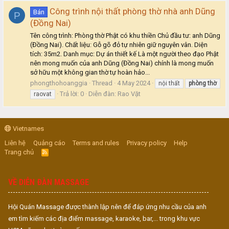
Công trình nội thất phòng thờ nhà anh Dũng
Bán
P
(Đồng Nai)
Tên công trình: Phòng thờ Phật có khu thiền Chủ đầu tư: anh Dũng
(Đồng Nai). Chất liệu: Gỗ gõ đỏ tự nhiên giữ nguyên vân. Diện
tích: 35m2. Danh mục: Dự án thiết kế Là một người theo đạo Phật
nên mong muốn của anh Dũng (Đồng Nai) chính là mong muốn
sở hữu một không gian thờ tự hoàn hảo...
phongthohoanggia
Thread
4 May 2024
nội thất
phòng
thờ
Trả lời: 0
Diễn đàn:
Rao Vặt
raovat
Vietnames
Liên hệ
Quảng cáo
Terms and rules
Privacy policy
Help
Trang chủ
R
S
S
VỀ DIỄN ĐÀN MASSAGE
Hội Quán Massage được thành lập nên để đáp ứng nhu cầu của anh
em tìm kiếm các địa điểm massage, karaoke, bar,... trong khu vực