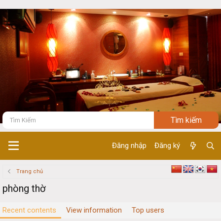
Đăng nhập
Đăng ký
Trang chủ
phòng thờ
Recent contents
View information
Top users