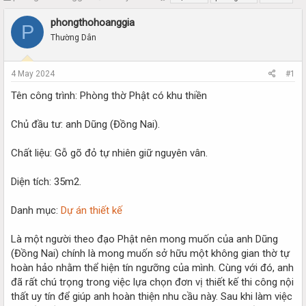
h
t
r
a
phongthohoanggia
P
e
r
Thường Dân
a
t
d
d
s
a
4 May 2024
#1
t
t
a
e
Tên công trình: Phòng thờ Phật có khu thiền
r
t
Chủ đầu tư: anh Dũng (Đồng Nai).
e
r
Chất liệu: Gỗ gõ đỏ tự nhiên giữ nguyên vân.
Diện tích: 35m2.
Danh mục:
Dự án thiết kế
Là một người theo đạo Phật nên mong muốn của anh Dũng
(Đồng Nai) chính là mong muốn sở hữu một không gian thờ tự
hoàn hảo nhằm thể hiện tín ngưỡng của mình. Cùng với đó, anh
đã rất chú trọng trong việc lựa chọn đơn vị thiết kế thi công nội
thất uy tín để giúp anh hoàn thiện nhu cầu này. Sau khi làm việc