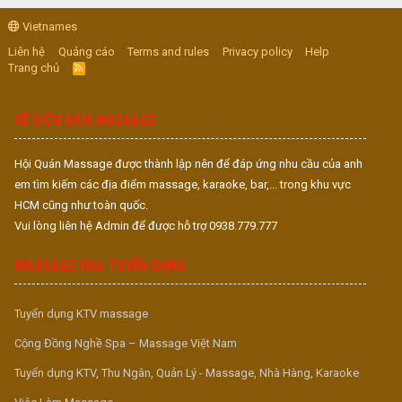
Vietnames
Liên hệ
Quảng cáo
Terms and rules
Privacy policy
Help
Trang chủ
R
S
S
VỀ DIỄN ĐÀN MASSAGE
Hội Quán Massage được thành lập nên để đáp ứng nhu cầu của anh
em tìm kiếm các địa điểm massage, karaoke, bar,... trong khu vực
HCM cũng như toàn quốc.
Vui lòng liên hệ Admin để được hỗ trợ 0938.779.777
MASSAGE VUA TUYỂN DỤNG
Tuyển dụng KTV massage
Cộng Đồng Nghề Spa – Massage Việt Nam
Tuyển dụng KTV, Thu Ngân, Quản Lý - Massage, Nhà Hàng, Karaoke