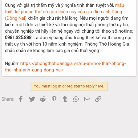
Cùng với giá trị thẩm mỹ và ý nghĩa tinh thần tuyệt vời,
mẫu
thiết kế phòng thờ có góc thiền này của gia đình anh Dũng
(Đồng Nai)
khiến gia chủ rất hài lòng. Nếu mọi người đang tìm
kiếm một đơn vị thiết kế và thi công nội thất phòng thờ uy tín,
chuyên nghiệp thì hãy liên hệ ngay với chúng tôi theo số hotline:
0981.325.888
. Là đơn vị hàng đầu trong thiết kế và thi công nội
thất uy tín với hơn 10 năm kinh nghiệm, Phòng Thờ Hoàng Gia
chắc chắn sẽ không làm các gia chủ thất vọng.
Nguồn:
https://phongthohoanggia.vn/du-an/noi-that-phong-
tho-nha-anh-dung-dong-nai/
You must log in or register to reply here.
Facebook
Twitter
Reddit
Pinterest
Tumblr
WhatsApp
Email
Link
Share: