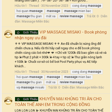
nhàng tình cảm ) : 79 - 06 - 20 - 36 - 58 ⭐ Ktv good...
Hữu tín1
Thread
30 November 2023
cong dong
massage
hoi quan
massage
massage
massage
mien bac
Trả lời: 0
Diễn
massage
thu gian
mát xa
review
massage
đàn:
Massage Miền Bắc
VIP MASSAGE MISAKI - Book phòng
Giới Thiệu
nhận ngay ưu đãi
⚜⚜ VIP MASSAGE MISAKI ⚜⚜ Ae đã chuẩn bị súng ống để
chiến chưa ạ. Nếu rồi thì hãy call ngay cho e để book phòng
chiến cùng các bé nhé💋 💋 ⭐Chỉ với 1200k đã bao gồm cả vé và
tip 💫Phụt 2 phát + 300k 💫4 tay + tip x2 💫Thư giãn nóng lạnh
+100k 💫 Chuỗi cơ sở có bể bơi Pool Party phục vụ AE tiếp
khách...
Hữu tín1
Thread
30 November 2023
cong dong
massage
hoi quan
massage
massage
massage
mien bac
massage
thu gian
mát xa
review
massage
Trả lời: 0
Diễn đàn:
Massage Miền Bắc
vip
massage
misaki
KHUYẾN MẠI KHỦNG TRI ÂN CHO
Giới Thiệu
TOÀN THỂ ANH EM TRONG CỘNG ĐỒNG
LOA LOA LOA 💫 KHUYẾN MẠI KHỦNG TRI ÂN CHO TOÀN THỂ