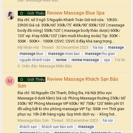
đàn:
Massage Miền Bắc
Review Massage Blue Spa
Giới Thiệu
Địa chỉ: số 5 ngõ 5 Nguyễn Khánh Toàn Giờ mở cửa : 10h30 -
23h30 Giá cả: 300k/60' 350k/75' 400k/90' 500k/120' ( massage
body đá nóng) 550k/120' ( massage body thảo dược) 600k/
120' vip 4 tay 650k/120' ( tắm muối khoáng soda) Tip: 300K -
500K - 500K+ - 1000K CSVC: CSVC ở đây khá sang trọng...
Mỹ Nhân Hội
Thread
30 December 2023
hà nội
massage
massage
blue
massage
mien bac
massage
thu gian
Trả lời:
nguyễn khánh toàn
review
review
massage
spa
0
Diễn đàn:
Massage Miền Bắc
Review Massage Khách Sạn Bảo
Giới Thiệu
M
Sơn
Địa chỉ: 50 Nguyễn Chí Thanh, Đống Đa, Hà Nội (Khu vực
Massage ở dưới hầm) Giá cả: Phòng Massage thường 250k/ 60'
350k/ 90' Phòng Massage VIP 650k/ 90' 750k/ 120' Miễn phí 01
đồ uống bất kì cho phòng massage VIP Tip: 500k +++ Thời gian
phục vụ: 10h-24h hàng ngày. Quy trình dịch vụ : - Xông hơi...
Massage Bảo Sơn
Thread
30 December 2023
hà nội
khách sạn
khách sạn bảo sơn
massage