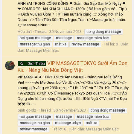
ANH EM TRONG CỘNG ĐỒNG ❤ Giảm Giá Sập Sàn Mỗi Ngày ❤
❤ COMBO TRI ÂN KHÁCH HÀNG: 1200k ( Đã bao gồm Vé + Tip ) .
⭐ Dịch Vụ Bao Gồm ⭐ : ⚜ Tiên nữ tắm cùng 👉 Xông hơi Thảo
Dược . 👉 Tắm Tiên Sữa Tắm Ngọc Trai . 👉Massage toàn thân.
👉 Massage Nuru...
Hữu tín1
Thread
30 November 2023
cong dong
massage
hoi quan
massage
massage
massage
mien bac
Trả lời: 0
Diễn
massage
thu gian
mát xa
review
massage
đàn:
Massage Miền Bắc
VIP MASSAGE TOKYO Sưởi Ấm Con
Giới Thiệu
Kiu - Nâng Niu Mùa Đông Việt
VIP MASSAGE TOKYO Sưởi Ấm Con Kiu - Nâng Niu Mùa Đông
Việt ===> Đê Mê Quên Lối Về ❤‍🔥 👉👉👉Giá Cả Hợp Lý 💓 👉👉
khung giờ vàng vé 299k 👉👉 “”11h-13h”” và “”17h-19h “” Từ ngày
19/9/2023. 👉Chỉ Có Ở Massage Tokyo 243 quan Hoa . 👉👉Áp
Dụng cho khách hàng đặt trước . ❤‍🔥❤‍🔥Đội Ngũ KTV mới Trẻ Đẹp
💓💓 2k -...
bình gold2
Thread
30 November 2023
cong dong
massage
hoi quan
massage
massage
massage
mien bac
massage
thu gian
massage
tokyo
mát xa
Trả lời: 0
Diễn đàn:
Massage Miền Bắc
review
massage