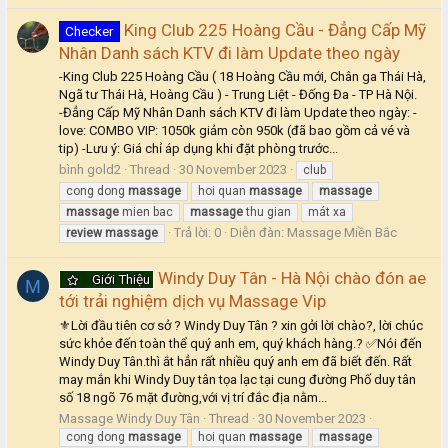
King Club 225 Hoàng Cầu - Đẳng Cấp Mỹ
Checker
Nhân Danh sách KTV đi làm Update theo ngày
-King Club 225 Hoàng Cầu ( 18 Hoàng Cầu mới, Chân ga Thái Hà,
Ngã tư Thái Hà, Hoàng Cầu ) - Trung Liệt - Đống Đa - TP Hà Nội.
-Đẳng Cấp Mỹ Nhân Danh sách KTV đi làm Update theo ngày: -
love: COMBO VIP: 1050k giảm còn 950k (đã bao gồm cả vé và
tip) -Lưu ý: Giá chỉ áp dụng khi đặt phòng trước...
bình gold2
Thread
30 November 2023
club
cong dong
massage
hoi quan
massage
massage
massage
mien bac
massage
thu gian
mát xa
Trả lời: 0
Diễn đàn:
Massage Miền Bắc
review
massage
Windy Duy Tân - Hà Nội chào đón ae
Giới Thiệu
M
tới trải nghiệm dịch vụ Massage Vip
⚜Lời đầu tiên cơ sở ? Windy Duy Tân ? xin gởi lời chào?, lời chúc
sức khỏe đến toàn thể quý anh em, quý khách hàng.? ✅Nói đến
Windy Duy Tân.thì ắt hẳn rất nhiều quý anh em đã biết đến. Rất
may mắn khi Windy Duy tân tọa lạc tại cung đường Phố duy tân
số 18 ngõ 76 mặt đường,với vị trí đắc địa nằm...
Massage Windy Duy Tân
Thread
30 November 2023
cong dong
massage
hoi quan
massage
massage