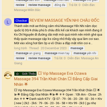
massage
bảo sơn
massage
mien bac
massage
thu gian
Trả lời: 0
Diễn đàn:
review
review
massage
đống đa
Massage Miền Bắc
REVIEW MASSAGE YẾN NHI CHÂU ĐỐC
Checker
L
Thành viên mới ae thông cảm nhá Massage Yến Nhi nằm dọc
quốc lộ 30/4 châu phú b châu đốc kế cái khách sạn mình đang ở
Ks Chí Nguyên đi đường dài mệt mỏi quá mình nên mình ghé qua
thấy quán massage cập ks cũng nhỏ thấy vậy qua làm coi sao.
Mới vào xông hơi tầm 3p e vô Chào a đập mắt nhìn coi e...
long trịnh
Thread
20 December 2023
massage
massage
an giang
massage
mien tay
massage
yến nhi
Trả lời: 0
Diễn đàn:
Massage An
review
review
massage
Giang
💥 Vip Massage Eva Ozawa
Giới Thiệu
Massage 394 Trần Khát Chân 💥 Đẳng Cấp Giai
Nhân 🌟
💥 Vip Massage Eva Ozawa Massage 394 Trần Khát Chân 💥 🌟
💫🌟 Đẳng Cấp Giai Nhân 🌟💫🌟 ⚜⚜ Open : 10h Am - Close : 2h
Am ⚜⚜ ❤ Danh sách KTV : 😘 07 - 79 - 06 - 20 - 28 - 02 - 36 ⭐ Ktv
( new ) 2k2 - 2k6 : 79 - 06 - 20 - 36 - 58 ⭐ Ktv 99 - 2k3 ( gu nhẹ