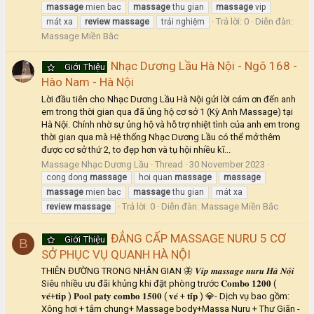
massage
mien bac
massage
thu gian
massage
vip
Trả lời: 0
Diễn đàn:
mát xa
review
massage
trải nghiệm
Massage Miền Bắc
Nhạc Dương Lầu Hà Nội - Ngõ 168 -
Giới Thiệu
Hào Nam - Hà Nội
Lời đầu tiên cho Nhạc Dương Lầu Hà Nội gửi lời cám ơn đến anh
em trong thời gian qua đã ủng hộ cơ sở 1 (Kỳ Anh Massage) tại
Hà Nội. Chính nhờ sự ủng hộ và hỗ trợ nhiệt tình của anh em trong
thời gian qua mà Hệ thống Nhạc Dương Lầu có thể mở thêm
được cơ sở thứ 2, to đẹp hơn và tụ hội nhiều kĩ...
Massage Nhạc Dương Lầu
Thread
30 November 2023
cong dong
massage
hoi quan
massage
massage
massage
mien bac
massage
thu gian
mát xa
Trả lời: 0
Diễn đàn:
Massage Miền Bắc
review
massage
ĐẲNG CẤP MASSAGE NURU 5 CƠ
Giới Thiệu
B
SỞ PHỤC VỤ QUANH HÀ NỘI
THIÊN ĐƯỜNG TRONG NHÂN GIAN 🦋 𝑽𝒊𝒑 𝒎𝒂𝒔𝒔𝒂𝒈𝒆 𝒏𝒖𝒓𝒖 𝑯𝒂̀ 𝑵𝒐̣̂𝒊
Siêu nhiều ưu đãi khủng khi đặt phòng trước 𝐂𝐨𝐦𝐛𝐨 𝟏𝟐𝟎𝟎 (
𝐯𝐞́+𝐭𝐢𝐩 ) 𝐏𝐨𝐨𝐥 𝐩𝐚𝐭𝐲 𝐜𝐨𝐦𝐛𝐨 𝟏𝟓𝟎𝟎 ( 𝐯𝐞́ + 𝐭𝐢́𝐩 ) 💎- Dịch vụ bao gồm:
Xông hơi + tắm chung+ Massage body+Massa Nuru + Thư Giãn -