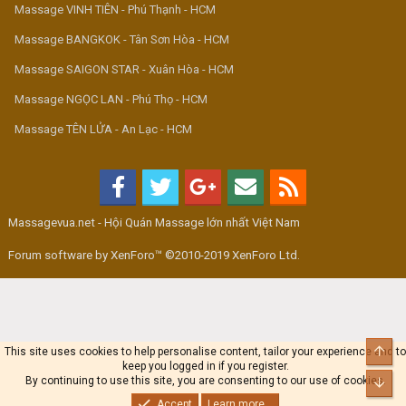
Massage VINH TIÊN - Phú Thạnh - HCM
Massage BANGKOK - Tân Sơn Hòa - HCM
Massage SAIGON STAR - Xuân Hòa - HCM
Massage NGỌC LAN - Phú Thọ - HCM
Massage TÊN LỬA - An Lạc - HCM
Massagevua.net - Hội Quán Massage lớn nhất Việt Nam
Forum software by XenForo™ ©2010-2019 XenForo Ltd.
Top
This site uses cookies to help personalise content, tailor your experience and to
keep you logged in if you register.
By continuing to use this site, you are consenting to our use of cookies.
Bot
Accept
Learn more...