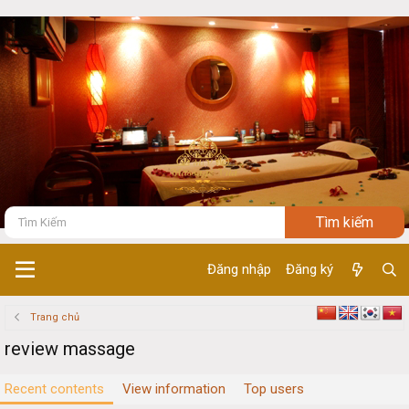
Đăng nhập
Đăng ký
Trang chủ
review massage
Recent contents
View information
Top users