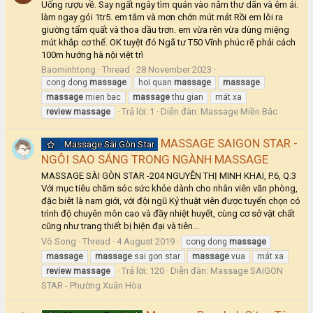
Uống rượu về. Say ngất ngây tìm quán vào nằm thư dãn và êm ái.
làm ngay gói 1tr5. em tắm và mơn chớn mút mát Rồi em lôi ra
giường tẩm quất và thoa dầu trơn. em vừa rên vừa dùng miệng
mút khắp cơ thể. OK tuyệt đó Ngã tư T50 Vĩnh phúc rẽ phải cách
100m hướng hà nội việt trì
Baominhtong
Thread
28 November 2023
cong dong
massage
hoi quan
massage
massage
massage
mien bac
massage
thu gian
mát xa
Trả lời: 1
Diễn đàn:
Massage Miền Bắc
review
massage
MASSAGE SAIGON STAR -
Massage Sài Gòn Star
NGÔI SAO SÁNG TRONG NGÀNH MASSAGE
MASSAGE SÀI GÒN STAR -204 NGUYỄN THỊ MINH KHAI, P.6, Q.3
Với mục tiêu chăm sóc sức khỏe dành cho nhân viên văn phòng,
đặc biêt là nam giới, với đội ngũ Kỷ thuật viên được tuyển chọn có
trình độ chuyên môn cao và đầy nhiệt huyết, cùng cơ sở vật chất
cũng như trang thiết bị hiện đại và tiên...
Vô Song
Thread
4 August 2019
cong dong
massage
massage
massage
sai gon star
massage
vua
mát xa
Trả lời: 120
Diễn đàn:
Massage SAIGON
review
massage
STAR - Phường Xuân Hòa