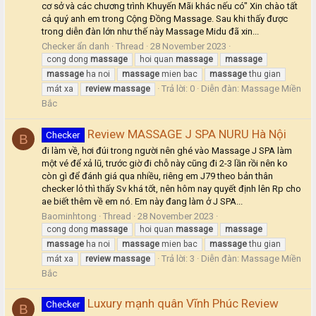
cơ sở và các chương trình Khuyến Mãi khác nếu có" Xin chào tất
cả quý anh em trong Cộng Đồng Massage. Sau khi thấy được
trong diễn đàn lớn như thế này Massage Midu đã xin...
Checker ẩn danh
Thread
28 November 2023
cong dong
massage
hoi quan
massage
massage
massage
ha noi
massage
mien bac
massage
thu gian
Trả lời: 0
Diễn đàn:
Massage Miền
mát xa
review
massage
Bắc
Review MASSAGE J SPA NURU Hà Nội
Checker
B
đi làm về, hơi đúi trong người nên ghé vào Massage J SPA làm
một vé để xả lũ, trước giờ đi chỗ này cũng đi 2-3 lần rồi nên ko
còn gì để đánh giá qua nhiều, riêng em J79 theo bản thân
checker lỏ thì thấy Sv khá tốt, nên hôm nay quyết định lên Rp cho
ae biết thêm về em nó. Em này đang làm ở J SPA...
Baominhtong
Thread
28 November 2023
cong dong
massage
hoi quan
massage
massage
massage
ha noi
massage
mien bac
massage
thu gian
Trả lời: 3
Diễn đàn:
Massage Miền
mát xa
review
massage
Bắc
Luxury mạnh quân Vĩnh Phúc Review
Checker
B