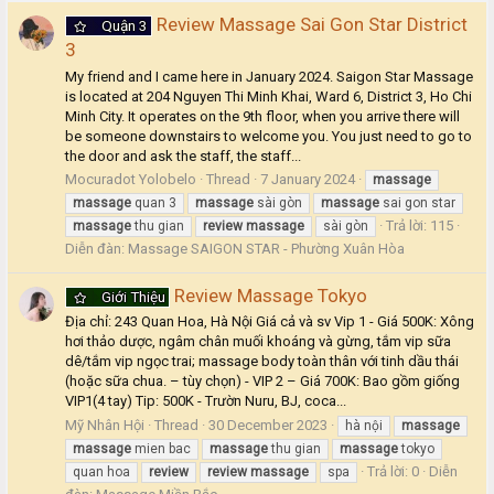
Review Massage Sai Gon Star District
Quận 3
3
My friend and I came here in January 2024. Saigon Star Massage
is located at 204 Nguyen Thi Minh Khai, Ward 6, District 3, Ho Chi
Minh City. It operates on the 9th floor, when you arrive there will
be someone downstairs to welcome you. You just need to go to
the door and ask the staff, the staff...
Mocuradot Yolobelo
Thread
7 January 2024
massage
massage
quan 3
massage
sài gòn
massage
sai gon star
Trả lời: 115
massage
thu gian
review
massage
sài gòn
Diễn đàn:
Massage SAIGON STAR - Phường Xuân Hòa
Review Massage Tokyo
Giới Thiệu
Địa chỉ: 243 Quan Hoa, Hà Nội Giá cả và sv Vip 1 - Giá 500K: Xông
hơi thảo dược, ngâm chân muối khoáng và gừng, tắm vip sữa
dê/tắm vip ngọc trai; massage body toàn thân với tinh dầu thái
(hoặc sữa chua. – tùy chọn) - VIP 2 – Giá 700K: Bao gồm giống
VIP1(4 tay) Tip: 500K - Trườn Nuru, BJ, coca...
Mỹ Nhân Hội
Thread
30 December 2023
hà nội
massage
massage
mien bac
massage
thu gian
massage
tokyo
Trả lời: 0
Diễn
quan hoa
review
review
massage
spa