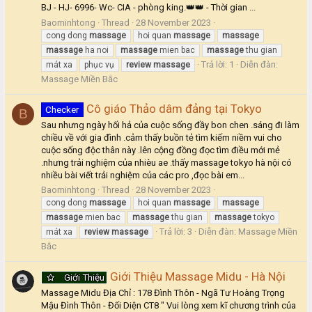
BJ - HJ- 6996- Wc- CIA - phòng king.👑👑 - Thời gian ...
Baominhtong
Thread
28 November 2023
cong dong
massage
hoi quan
massage
massage
massage
ha noi
massage
mien bac
massage
thu gian
Trả lời: 1
Diễn đàn:
mát xa
phục vụ
review
massage
Massage Miền Bắc
Cô giáo Thảo dâm đảng tại Tokyo
Checker
B
Sau nhưng ngày hối hả của cuộc sống đầy bon chen .sáng đi làm
chiều về với gia đình .cảm thấy buồn tẻ tìm kiếm niềm vui cho
cuộc sống độc thân này .lên cộng đồng đọc tìm điều mới mẻ
.nhưng trải nghiệm của nhièu ae .thấy massage tokyo hà nội có
nhiều bài viết trải nghiệm của các pro ,đọc bài em...
Baominhtong
Thread
28 November 2023
cong dong
massage
hoi quan
massage
massage
massage
mien bac
massage
thu gian
massage
tokyo
Trả lời: 3
Diễn đàn:
Massage Miền
mát xa
review
massage
Bắc
Giới Thiệu Massage Midu - Hà Nội
Giới Thiệu
Massage Midu Địa Chỉ : 178 Đình Thôn - Ngã Tư Hoàng Trọng
Mậu Đình Thôn - Đối Diện CT8 " Vui lòng xem kĩ chương trình của