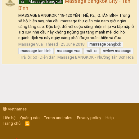
Massage Bangkok City - Tân
Massage Bangkok
Bình
MASSAGE BANGKOK 118-120 YÊN THẾ, P.2 , Q.TÂN BÌNH Trong
xã hội hiện nay, nhu cầu massage thư giãn của nam giới ngày
càng tăng cao. Đặc biệt đối với cuộc sống nhộn nhịp và tấp nập ở
TP.HCM,nhu cầu này không ngừng gia tăng mạnh mẽ, đòi hỏi
ngành dịch vụ này ngày càng phải được hoàn thiện và đưa...
Massage Vua
Thread
25 June 2018
massage
bangkok
massage
tan binh
massage
vua
mát xa
review
massage
Trả lời: 50
Diễn đàn:
Massage BANGKOK - Phường Tân Sơn Hòa
Vietnames
Liên hệ
Quảng cáo
Terms and rules
Privacy policy
Help
Trang chủ
R
S
S