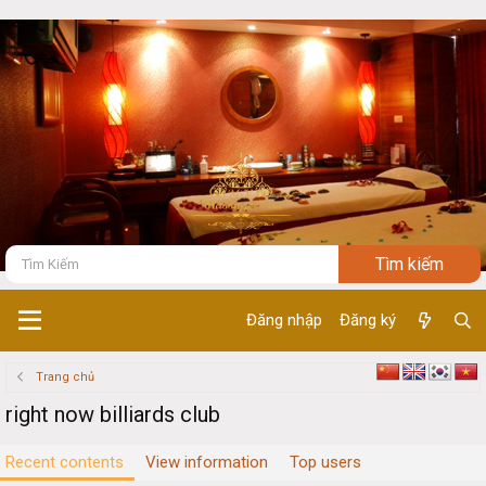
Đăng nhập
Đăng ký
Trang chủ
right now billiards club
Recent contents
View information
Top users