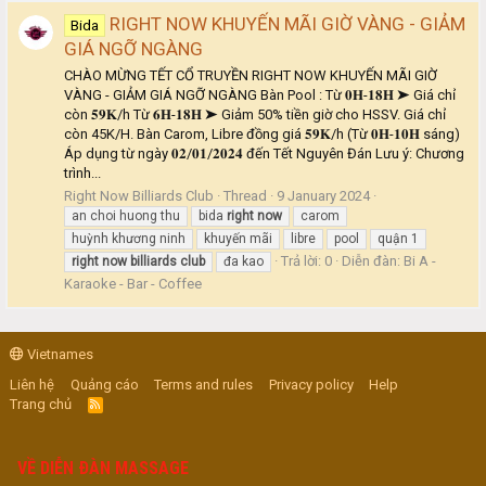
RIGHT NOW KHUYẾN MÃI GIỜ VÀNG - GIẢM
Bida
GIÁ NGỠ NGÀNG
CHÀO MỪNG TẾT CỔ TRUYỀN RIGHT NOW KHUYẾN MÃI GIỜ
VÀNG - GIẢM GIÁ NGỠ NGÀNG Bàn Pool : Từ 𝟎𝐇-𝟏𝟖𝐇 ➤ Giá chỉ
còn 𝟓𝟗𝐊/h Từ 𝟔𝐇-𝟏𝟖𝐇 ➤ Giảm 50% tiền giờ cho HSSV. Giá chỉ
còn 45K/H. Bàn Carom, Libre đồng giá 𝟓𝟗𝐊/h (Từ 𝟎𝐇-𝟏𝟎𝐇 sáng)
Áp dụng từ ngày 𝟎𝟐/𝟎𝟏/𝟐𝟎𝟐𝟒 đến Tết Nguyên Đán Lưu ý: Chương
trình...
Right Now Billiards Club
Thread
9 January 2024
an choi huong thu
bida
right
now
carom
huỳnh khương ninh
khuyến mãi
libre
pool
quận 1
Trả lời: 0
Diễn đàn:
Bi A -
right
now
billiards
club
đa kao
Karaoke - Bar - Coffee
Vietnames
Liên hệ
Quảng cáo
Terms and rules
Privacy policy
Help
Trang chủ
R
S
S
VỀ DIỄN ĐÀN MASSAGE