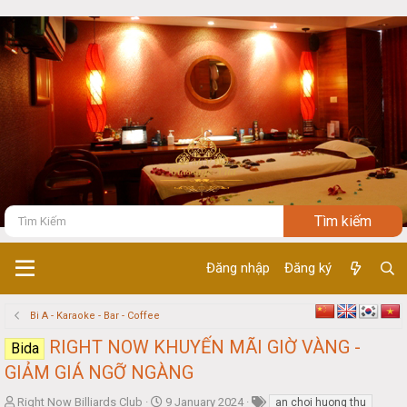
Đăng nhập
Đăng ký
Bi A - Karaoke - Bar - Coffee
RIGHT NOW KHUYẾN MÃI GIỜ VÀNG -
Bida
GIẢM GIÁ NGỠ NGÀNG
T
S
Right Now Billiards Club
9 January 2024
an choi huong thu