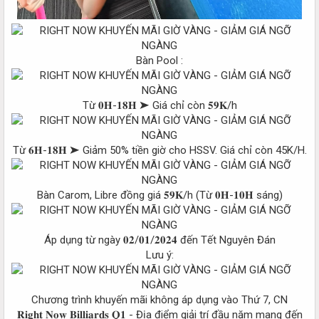
Bàn Pool :
Từ 𝟎𝐇-𝟏𝟖𝐇 ➤ Giá chỉ còn 𝟓𝟗𝐊/h
Từ 𝟔𝐇-𝟏𝟖𝐇 ➤ Giảm 50% tiền giờ cho HSSV. Giá chỉ còn 45K/H.
Bàn Carom, Libre đồng giá 𝟓𝟗𝐊/h (Từ 𝟎𝐇-𝟏𝟎𝐇 sáng)
Áp dụng từ ngày 𝟎𝟐/𝟎𝟏/𝟐𝟎𝟐𝟒 đến Tết Nguyên Đán
Lưu ý:
Chương trình khuyến mãi không áp dụng vào Thứ 7, CN
𝐑𝐢𝐠𝐡𝐭 𝐍𝐨𝐰 𝐁𝐢𝐥𝐥𝐢𝐚𝐫𝐝𝐬 𝐐𝟏 - Địa điểm giải trí đầu năm mang đến