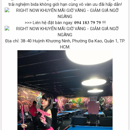
trải nghiệm bida không giới hạn cùng vô vàn ưu đãi hấp dẫn!
>>> Liên hệ đặt bàn ngay: 𝟎𝟗𝟒 𝟏𝟖𝟑 𝟕𝟗 𝟕𝟗 !!!
Địa chỉ: 38-40 Huỳnh Khương Ninh, Phường Đa Kao, Quận 1, TP.
HCM.