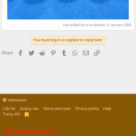
Last edited by a moderator:
9 January 2024
You must log in or register to reply here.
Facebook
Twitter
Reddit
Pinterest
Tumblr
WhatsApp
Email
Link
Share:
Vietnames
Liên hệ
Quảng cáo
Terms and rules
Privacy policy
Help
Trang chủ
R
S
S
VỀ DIỄN ĐÀN MASSAGE