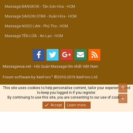
Massage BANGKOK - Tân Sơn Hòa - HCM
Massage SAIGON STAR - Xuân Hòa - HCM
Massage NGỌC LAN - Phú Thọ - HCM
Massage TÊN LỬA - An Lạc - HCM
Massagevua.net - Hội Quán Massage lớn nhất Việt Nam
Forum software by XenForo™ ©2010-2019 XenForo Ltd.
Top
This site uses cookies to help personalise content, tailor your experience and
to keep you logged in if you register.
By continuing to use this site, you are consenting to our use of cookies.
Bott
Accept
Learn more...