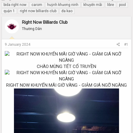
h
t
bida right now
carom
huỳnh khương ninh
khuyến mãi
libre
pool
r
a
quận 1
right now billiards club
đa kao
e
r
a
t
Right Now Billiards Club
d
d
Thường Dân
s
a
t
t
a
e
9 January 2024
#1
r
t
e
r
CHÀO MỪNG TẾT CỔ TRUYỀN
RIGHT NOW KHUYẾN MÃI GIỜ VÀNG - GIẢM GIÁ NGỠ NGÀNG