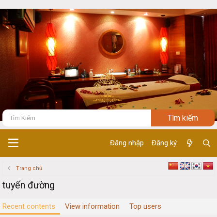
Đăng nhập
Đăng ký
Trang chủ
tuyến đường
Recent contents
View information
Top users