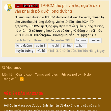
TP.HCM thu phí vỉa hè, người dân
Báo Lá Cải
vẫn phải đi bộ dưới lòng đường
Nhiều tuyến đường ở TP.HCM đã hoàn tất việc kẻ vạch, chuẩn bị
cho việc thu phí lòng đường, vỉa hè từ đầu năm 2024. Từ
1/1/2024, TP.HCM áp dụng quy định mới về quản lý lòng đường,
hè phố, một số trường hợp được sử dụng và đóng phí với mức
20.000 - 350.000 đồng/m2. Đường Nguyễn Trãi (quận 1) là...
Bạch Tự Tại
Thread
30 December 2023
baomoi
leubao
lòng
đường
quận 1
thu phí
tin tức
tp.hcm
Trả lời: 0
Diễn đàn:
Tin Tức Hằng Ngày
tuyến
đường
vỉa hè
Vietnames
Liên hệ
Quảng cáo
Terms and rules
Privacy policy
Help
Trang chủ
R
S
S
VỀ DIỄN ĐÀN MASSAGE
Hội Quán Massage được thành lập nên để đáp ứng nhu cầu của anh