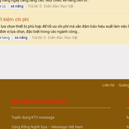
g hàng ngày càng tăng cao. Một chiếc xe nâng bền bỉ...
Trả lời: 0
Diễn đàn:
Rao Vặt
e
cũ
xe
nâng
t kiệm chi phí
c lựa chọn thiết bị phù hợp để tối ưu chi phí mà vẫn đảm bảo hiệu suất làm việ
ơn vị lựa chọn, đặc biệt trong các ngành công...
Trả lời: 0
Diễn đàn:
Rao Vặt
e
hàng
xe
nâng
Liên hệ
Quảng
MASSAGE VUA TUYỂN DỤNG
Tuyển dụng KTV massage
M
Cộng Đồng Nghề Spa – Massage Việt Nam
M