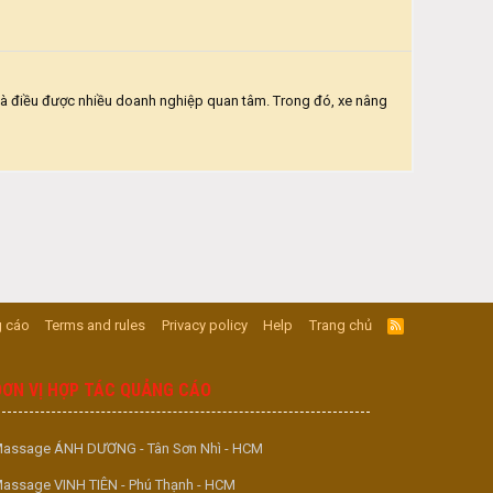
c là điều được nhiều doanh nghiệp quan tâm. Trong đó, xe nâng
 cáo
Terms and rules
Privacy policy
Help
Trang chủ
R
S
S
ĐƠN VỊ HỢP TÁC QUẢNG CÁO
assage ÁNH DƯƠNG - Tân Sơn Nhì - HCM
assage VINH TIÊN - Phú Thạnh - HCM