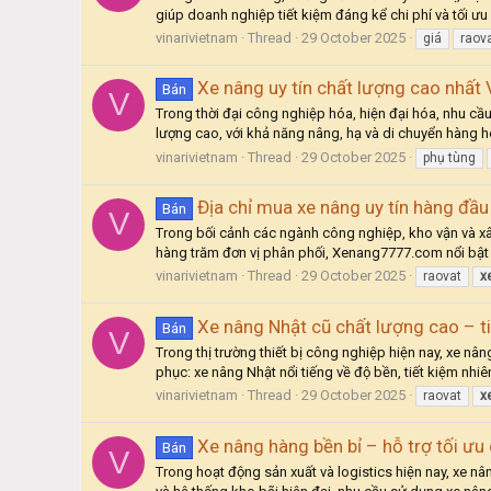
giúp doanh nghiệp tiết kiệm đáng kể chi phí và tối ưu 
vinarivietnam
Thread
29 October 2025
giá
raov
Xe nâng uy tín chất lượng cao nhất
Bán
V
Trong thời đại công nghiệp hóa, hiện đại hóa, nhu cầ
lượng cao, với khả năng nâng, hạ và di chuyển hàng h
vinarivietnam
Thread
29 October 2025
phụ tùng
Địa chỉ mua xe nâng uy tín hàng đầ
Bán
V
Trong bối cảnh các ngành công nghiệp, kho vận và xâ
hàng trăm đơn vị phân phối, Xenang7777.com nổi bật 
vinarivietnam
Thread
29 October 2025
raovat
x
Xe nâng Nhật cũ chất lượng cao – ti
Bán
V
Trong thị trường thiết bị công nghiệp hiện nay, xe nâ
phục: xe nâng Nhật nổi tiếng về độ bền, tiết kiệm nhiê
vinarivietnam
Thread
29 October 2025
raovat
x
Xe nâng hàng bền bỉ – hỗ trợ tối ư
Bán
V
Trong hoạt động sản xuất và logistics hiện nay, xe n