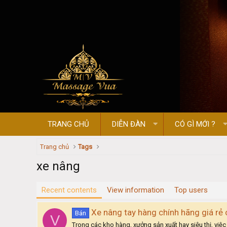
TRANG CHỦ
DIỄN ĐÀN
CÓ GÌ MỚI ?
Trang chủ
Tags
xe nâng
Recent contents
View information
Top users
Xe nâng tay hàng chính hãng giá rẻ 
Bán
V
Trong các kho hàng, xưởng sản xuất hay siêu thị, việc