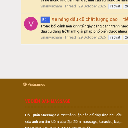
và hệ thống kho bãi hiện đại, nhu cầu sử dụng xe nân
vinarivietnam
Thread
29 October 2025
raovat
x
Xe nâng dầu cũ chất lượng cao – tiế
Bán
V
Trong bối cảnh nền kinh tế ngày càng cạnh tranh, việ
dầu cũ đang trở thành giải pháp phổ biến được nhiều đ
vinarivietnam
Thread
29 October 2025
raovat
x
Vietnames
VỀ DIỄN ĐÀN MASSAGE
Hội Quán Massage được thành lập nên để đáp ứng nhu cầu
của anh em tìm kiếm các địa điểm massage, karaoke, bar,...