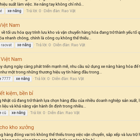
hiệu suất làm việc. Xe nâng tay không chỉ nhỏ...
Trả lời: 0
Diễn đàn:
Rao Vặt
at
xe
nâng
 Việt Nam
u về tối ưu hóa quy trình lưu kho và vận chuyển hàng hóa đang trở thành yếu tố
óa nhanh chóng, chính là công cụ không thể thiếu...
Trả lời: 0
Diễn đàn:
Rao Vặt
raovat
xe
nâng
u Việt Nam
y dựng ngày càng phát triển mạnh mẽ, nhu cầu sử dụng xe nâng hàng hóa để tối
như một trong những thương hiệu uy tín hàng đầu trong...
Trả lời: 0
Diễn đàn:
Rao Vặt
e
7777
xe
nâng
ết kiệm, bền bỉ
ng Nhật cũ đang trở thành lựa chọn hàng đầu của nhiều doanh nghiệp sản xuất, l
n liệu và khả năng vận hành ổn định trong nhiều...
Trả lời: 0
Diễn đàn:
Rao Vặt
e
cũ
xe
nâng
u cho kho xưởng
âng hàng đóng vai trò không thể thiếu trong việc vận chuyển, sắp xếp và lưu tr