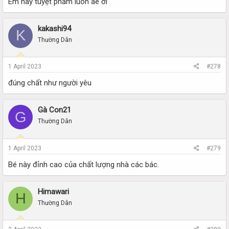
Em này tuyệt phẩm luôn ae ơi
kakashi94
K
Thường Dân
1 April 2023
#278
đúng chất như người yêu
Gà Con21
G
Thường Dân
1 April 2023
#279
Bé này đỉnh cao của chất lượng nhà các bác.
Himawari
H
Thường Dân