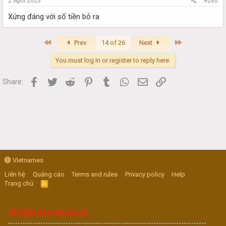
2 April 2023
#280
Xứng đáng với số tiền bỏ ra
First
Last
Prev
14 of 26
Next
You must log in or register to reply here.
Facebook
Twitter
Reddit
Pinterest
Tumblr
WhatsApp
Email
Link
Share:
Vietnames
Liên hệ
Quảng cáo
Terms and rules
Privacy policy
Help
Trang chủ
R
S
S
VỀ DIỄN ĐÀN MASSAGE