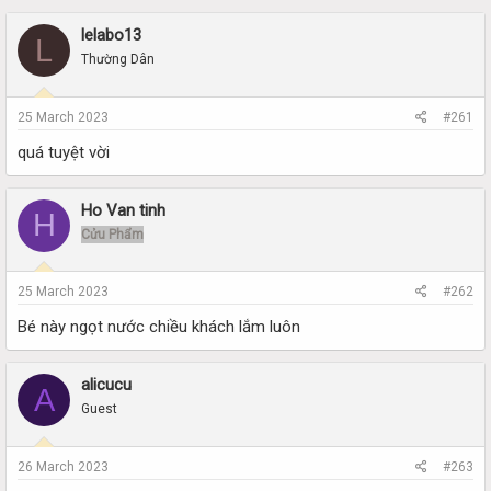
r
a
e
r
lelabo13
L
a
t
Thường Dân
d
d
s
a
t
t
25 March 2023
#261
a
e
r
quá tuyệt vời
t
e
r
Ho Van tinh
H
Cửu Phẩm
25 March 2023
#262
Bé này ngọt nước chiều khách lắm luôn
alicucu
A
Guest
26 March 2023
#263