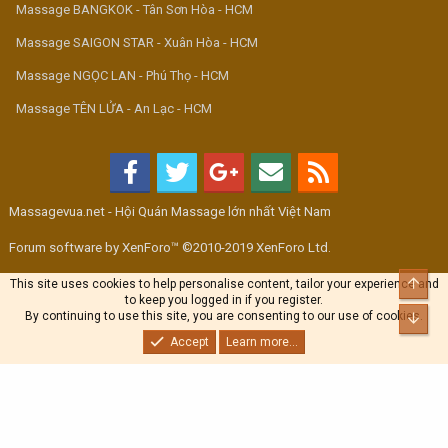
Massage BANGKOK - Tân Sơn Hòa - HCM
Massage SAIGON STAR - Xuân Hòa - HCM
Massage NGỌC LAN - Phú Thọ - HCM
Massage TÊN LỬA - An Lạc - HCM
Massagevua.net - Hội Quán Massage lớn nhất Việt Nam
Forum software by XenForo™ ©2010-2019 XenForo Ltd.
Top
This site uses cookies to help personalise content, tailor your experience and
to keep you logged in if you register.
By continuing to use this site, you are consenting to our use of cookies.
Bott
Accept
Learn more...