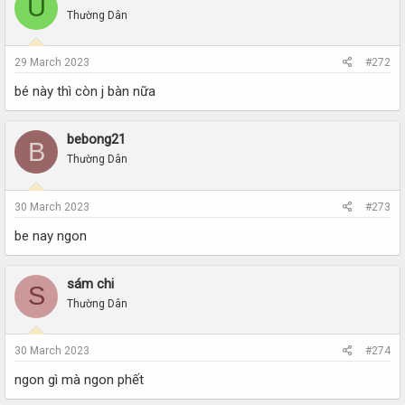
U
Thường Dân
29 March 2023
#272
bé này thì còn j bàn nữa
bebong21
B
Thường Dân
30 March 2023
#273
be nay ngon
sám chi
S
Thường Dân
30 March 2023
#274
ngon gì mà ngon phết