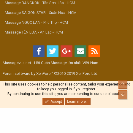
Massage BANGKOK - Tân Sơn Hòa - HCM
Massage SAIGON STAR - Xuân Hòa - HCM
Massage NGỌC LAN - Phú Thọ - HCM
Massage TÊN LỬA - An Lạc - HCM
Massagevua.net - Hội Quán Massage lớn nhất Việt Nam
Forum software by XenForo™ ©2010-2019 XenForo Ltd.
Top
This site uses cookies to help personalise content, tailor your experience and
to keep you logged in if you register.
By continuing to use this site, you are consenting to our use of cookies.
Bott
Accept
Learn more...