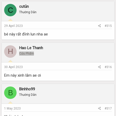
cutủn
C
Thường Dân
29 April 2023
#315
bé này rất đỉnh lun nha ae
Hao Le Thanh
H
Cửu Phẩm
30 April 2023
#316
Em này xinh lắm ae ơi
Binhho99
B
Thường Dân
1 May 2023
#317