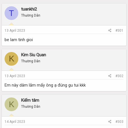
r
a
e
r
tuankhi2
T
a
t
Thường Dân
d
d
s
a
t
t
13 April 2023
#301
a
e
r
be lam tinh gioi
t
e
r
Kim Siu Quan
K
Thường Dân
13 April 2023
#302
Em này dâm lắm mấy ông ạ đúng gu tui kkk
Kiếm tâm
K
Thường Dân
14 April 2023
#303