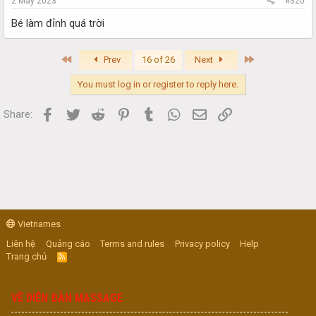
2 May 2023
#320
Bé làm đỉnh quá trời
First
Last
Prev
16 of 26
Next
You must log in or register to reply here.
Facebook
Twitter
Reddit
Pinterest
Tumblr
WhatsApp
Email
Link
Share:
Vietnames
Liên hệ
Quảng cáo
Terms and rules
Privacy policy
Help
Trang chủ
R
S
S
VỀ DIỄN ĐÀN MASSAGE