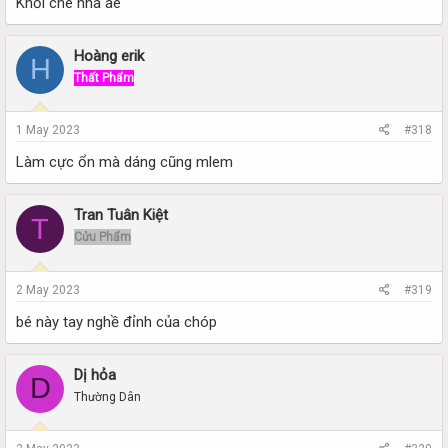
Khỏi chê nha ae
Hoàng erik
H
Thất Phẩm
1 May 2023
#318
Làm cực ổn mà dáng cũng mlem
Tran Tuân Kiệt
T
Cửu Phẩm
2 May 2023
#319
bé này tay nghề đỉnh của chóp
Dị hỏa
D
Thường Dân