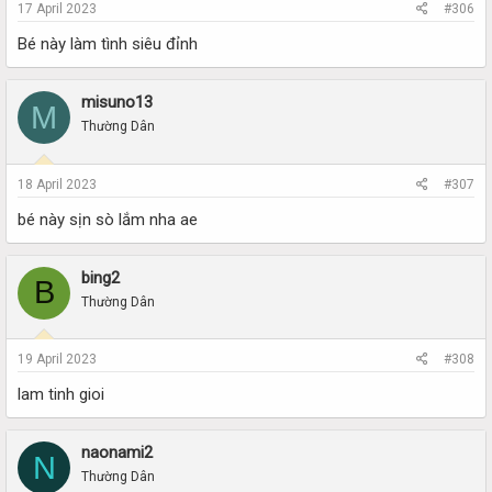
17 April 2023
#306
Bé này làm tình siêu đỉnh
misuno13
M
Thường Dân
18 April 2023
#307
bé này sịn sò lắm nha ae
bing2
B
Thường Dân
19 April 2023
#308
lam tinh gioi
naonami2
N
Thường Dân