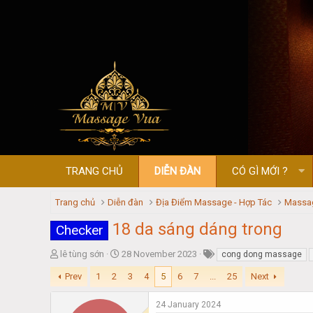
TRANG CHỦ
DIỄN ĐÀN
CÓ GÌ MỚI ?
Trang chủ
Diễn đàn
Địa Điểm Massage - Hợp Tác
Massa
18 da sáng dáng trong
Checker
T
S
lê tùng sớn
28 November 2023
cong dong massage
h
t
Prev
1
2
3
4
5
6
7
...
25
Next
r
a
e
r
a
t
24 January 2024