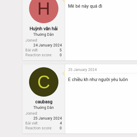
H
d
d
Mê bé này quá đi
s
a
t
t
a
e
r
Huỳnh văn hải
t
e
Thường Dân
r
Joined
24 January 2024
Bài viết
5
Reaction score
0
25 January 2024
C
E chiều kh như người yêu luôn
caubasg
Thường Dân
Joined
25 January 2024
Bài viết
4
Reaction score
0