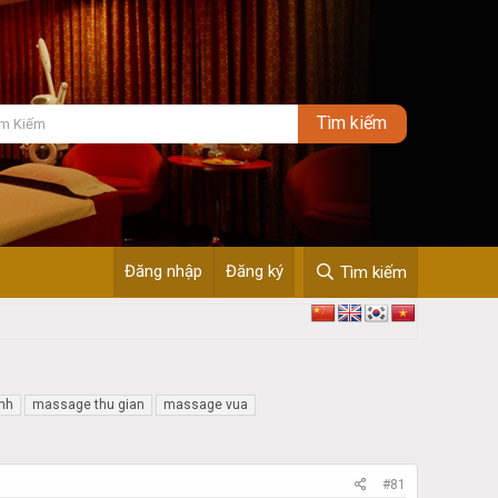
Đăng nhập
Đăng ký
Tìm kiếm
nh
massage thu gian
massage vua
#81