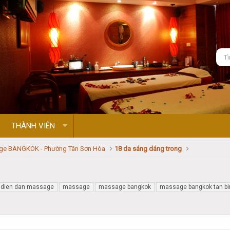
THÀNH VIÊN
ge BANGKOK - Phường Tân Sơn Hòa
18 da sáng dáng trong
dien dan massage
massage
massage bangkok
massage bangkok tan bi