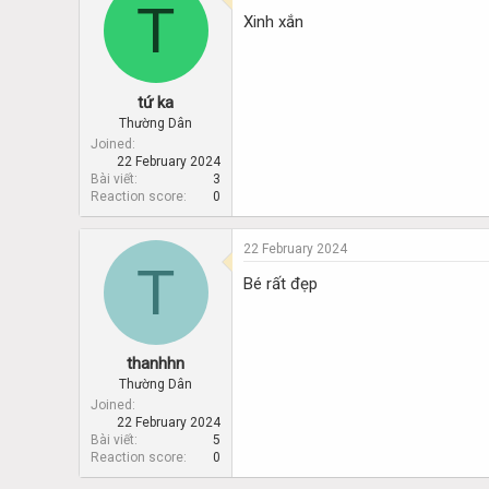
T
d
d
Xinh xắn
s
a
t
t
a
e
r
tứ ka
t
e
Thường Dân
r
Joined
22 February 2024
Bài viết
3
Reaction score
0
22 February 2024
T
Bé rất đẹp
thanhhn
Thường Dân
Joined
22 February 2024
Bài viết
5
Reaction score
0