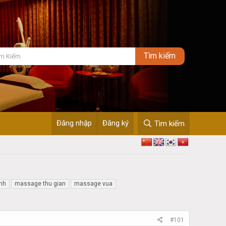
Đăng nhập
Đăng ký
Tìm kiếm
nh
massage thu gian
massage vua
#101