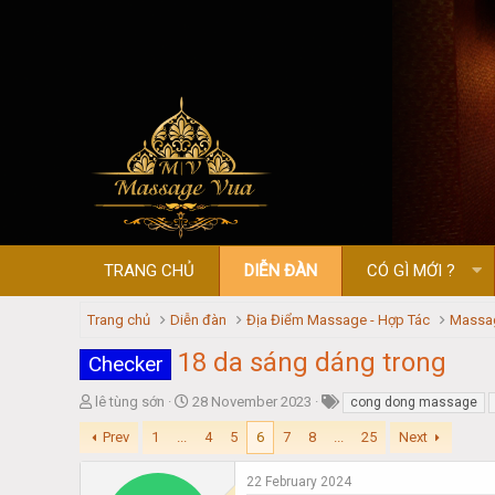
TRANG CHỦ
DIỄN ĐÀN
CÓ GÌ MỚI ?
Trang chủ
Diễn đàn
Địa Điểm Massage - Hợp Tác
Massa
18 da sáng dáng trong
Checker
T
S
lê tùng sớn
28 November 2023
cong dong massage
h
t
Prev
1
...
4
5
6
7
8
...
25
Next
r
a
e
r
a
t
22 February 2024