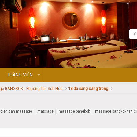
THÀNH VIÊN
ge BANGKOK - Phường Tân Sơn Hòa
18 da sáng dáng trong
dien dan massage
massage
massage bangkok
massage bangkok tan bi