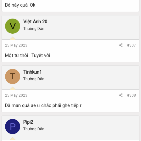
Bé này quá. Ok
Việt Anh 20
V
Thường Dân
25 May 2023
#307
Một từ thôi . Tuyệt vời
Tinhkun1
T
Thường Dân
25 May 2023
#308
Dã man quá ae ư chắc phải ghé tiếp r
Pipi2
P
Thường Dân