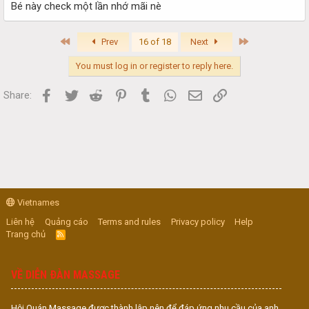
Bé này check một lần nhớ mãi nè
First
Last
Prev
16 of 18
Next
You must log in or register to reply here.
Facebook
Twitter
Reddit
Pinterest
Tumblr
WhatsApp
Email
Link
Share:
Vietnames
Liên hệ
Quảng cáo
Terms and rules
Privacy policy
Help
Trang chủ
R
S
S
VỀ DIỄN ĐÀN MASSAGE
Hội Quán Massage được thành lập nên để đáp ứng nhu cầu của anh