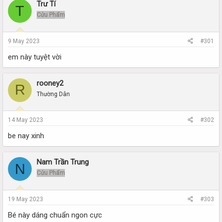
r
a
Trư Tí
T
e
r
Cửu Phẩm
a
t
d
d
s
a
9 May 2023
#301
t
t
a
e
em này tuyệt vời
r
t
e
rooney2
R
r
Thường Dân
14 May 2023
#302
be nay xinh
Nam Trần Trung
N
Cửu Phẩm
19 May 2023
#303
Bé này dáng chuẩn ngon cực