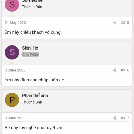
Sometime
S
Thường Dân
31 May 2023
#315
Em này chiều khách vô cùng
Shini Ho
S
Cửu Phẩm
2 June 2023
#316
Em này đỉnh của chóp luôn ae
Phan thế anh
P
Thường Dân
3 June 2023
#317
Bé này tay nghề quá tuyệt vời