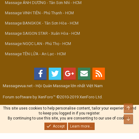
Massage ÁNH DƯƠNG - Tân Sơn Nhì - HCM
Massage VINH TIÊN - Phú Thạnh - HCM
Massage BANGKOK - Tân Sơn Hòa - HCM
Massage SAIGON STAR - Xuân Hòa - HCM
Massage NGỌC LAN - Phú Thọ - HCM
Massage TÊN LỬA - An Lạc - HCM
Massagevua.net - Hội Quán Massage lớn nhất Việt Nam
Forum software by XenForo™ ©2010-2019 XenForo Ltd.
Top
This site uses cookies to help personalise content, tailor your experience and
to keep you logged in if you register.
By continuing to use this site, you are consenting to our use of cookies.
Bott
Accept
Learn more...