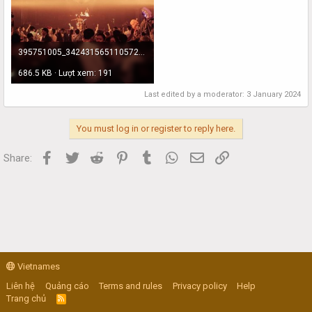
395751005_342431565110572_4887594859107401953_n-1704294092.jpg
686.5 KB · Lượt xem: 191
Last edited by a moderator:
3 January 2024
You must log in or register to reply here.
Facebook
Twitter
Reddit
Pinterest
Tumblr
WhatsApp
Email
Link
Share:
Vietnames
Liên hệ
Quảng cáo
Terms and rules
Privacy policy
Help
Trang chủ
R
S