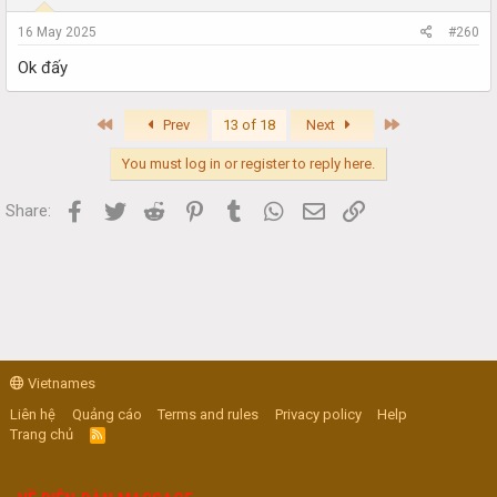
16 May 2025
#260
Ok đấy
First
Last
Prev
13 of 18
Next
You must log in or register to reply here.
Facebook
Twitter
Reddit
Pinterest
Tumblr
WhatsApp
Email
Link
Share:
Vietnames
Liên hệ
Quảng cáo
Terms and rules
Privacy policy
Help
Trang chủ
R
S
S