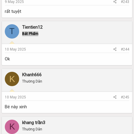
9 May 2025
#243
rất tuyệt
Tientien12
T
Bát Phẩm
10 May 2025
#244
Ok
Khanh666
K
Thường Dân
10 May 2025
#245
Bé này xinh
khang trần3
K
Thường Dân