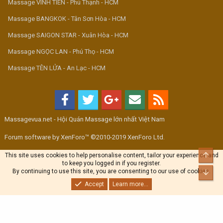
Massage VINH TIÊN - Phú Thạnh - HCM
Massage BANGKOK - Tân Sơn Hòa - HCM
Massage SAIGON STAR - Xuân Hòa - HCM
Massage NGỌC LAN - Phú Thọ - HCM
Massage TÊN LỬA - An Lạc - HCM
Massagevua.net - Hội Quán Massage lớn nhất Việt Nam
Forum software by XenForo™ ©2010-2019 XenForo Ltd.
Top
This site uses cookies to help personalise content, tailor your experience and
to keep you logged in if you register.
By continuing to use this site, you are consenting to our use of cookies.
Bott
Accept
Learn more...