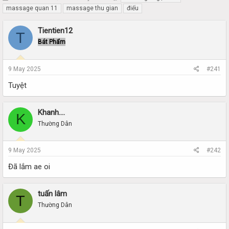
h
t
massage quan 11
massage thu gian
điếu
r
a
e
r
Tientien12
T
a
t
Bát Phẩm
d
d
s
a
t
t
9 May 2025
#241
a
e
r
Tuyệt
t
e
r
Khanh….
K
Thường Dân
9 May 2025
#242
Đã lắm ae oi
tuấn lâm
T
Thường Dân