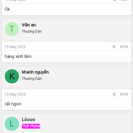
Ok
trần an.
T
Thường Dân
15 May 2025
#258
hàng xinh lắm
khanh nguyễn.
K
Thường Dân
15 May 2025
#259
rất ngon
Lỏooo
L
Thất Phẩm