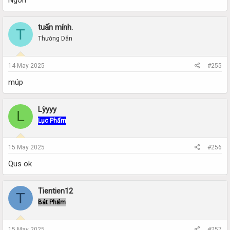
Ngon
tuấn mính.
T
Thường Dân
14 May 2025
#255
múp
Lỳyyy
L
Lục Phẩm
15 May 2025
#256
Qus ok
Tientien12
T
Bát Phẩm
15 May 2025
#257