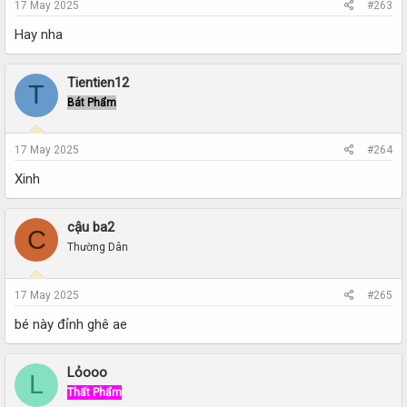
17 May 2025
#263
Hay nha
Tientien12
T
Bát Phẩm
17 May 2025
#264
Xinh
cậu ba2
C
Thường Dân
17 May 2025
#265
bé này đỉnh ghê ae
Lỏooo
L
Thất Phẩm