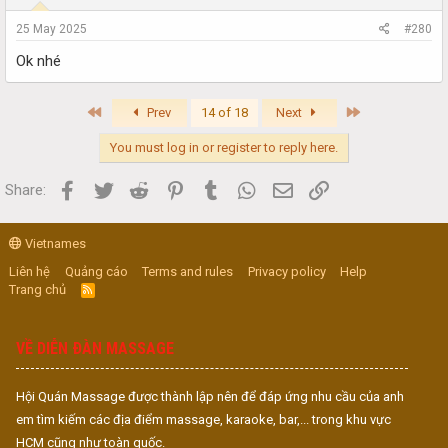
25 May 2025
#280
Ok nhé
First
Last
Prev
14 of 18
Next
You must log in or register to reply here.
Facebook
Twitter
Reddit
Pinterest
Tumblr
WhatsApp
Email
Link
Share:
Vietnames
Liên hệ
Quảng cáo
Terms and rules
Privacy policy
Help
Trang chủ
R
S
S
VỀ DIỄN ĐÀN MASSAGE
Hội Quán Massage được thành lập nên để đáp ứng nhu cầu của anh
em tìm kiếm các địa điểm massage, karaoke, bar,... trong khu vực
HCM cũng như toàn quốc.