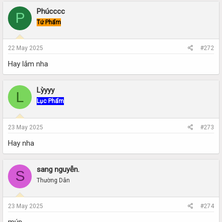
Phúcccc
P
Tứ Phẩm
22 May 2025
#272
Hay lắm nha
Lỳyyy
L
Lục Phẩm
23 May 2025
#273
Hay nha
sang nguyễn.
S
Thường Dân
23 May 2025
#274