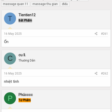
h
t
massage quan 11
massage thu gian
điếu
r
a
e
r
Tientien12
T
a
t
Bát Phẩm
d
d
s
a
t
t
16 May 2025
#261
a
e
r
Ổn
t
e
r
cu lì.
C
Thường Dân
16 May 2025
#262
nhiệt tình
Phúcccc
P
Tứ Phẩm