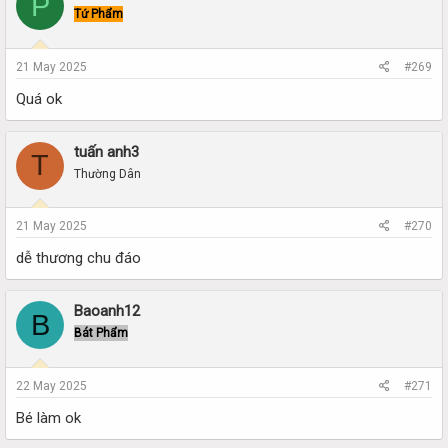
P
Tứ Phẩm
21 May 2025
#269
Quá ok
tuấn anh3
T
Thường Dân
21 May 2025
#270
dễ thương chu đáo
Baoanh12
B
Bát Phẩm
22 May 2025
#271
Bé làm ok