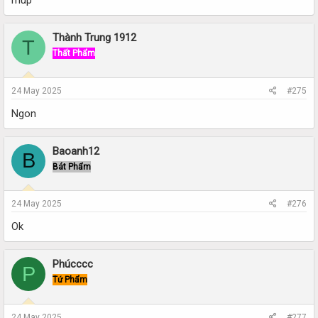
múp
Thành Trung 1912
T
Thất Phẩm
24 May 2025
#275
Ngon
Baoanh12
B
Bát Phẩm
24 May 2025
#276
Ok
Phúcccc
P
Tứ Phẩm
24 May 2025
#277