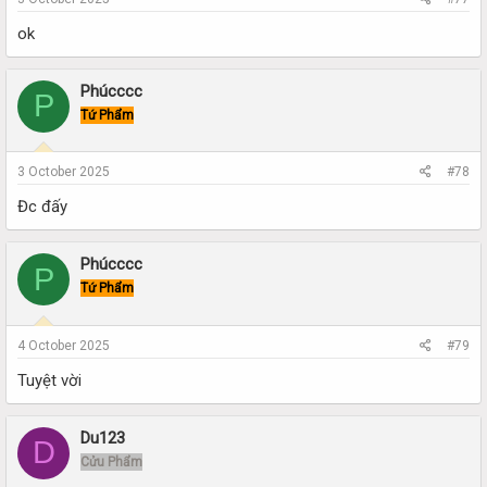
ok
Phúcccc
P
Tứ Phẩm
3 October 2025
#78
Đc đấy
Phúcccc
P
Tứ Phẩm
4 October 2025
#79
Tuyệt vời
Du123
D
Cửu Phẩm