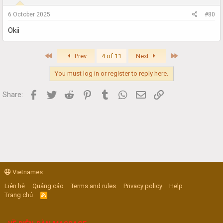
6 October 2025
#80
Okii
First
Last
Prev
4 of 11
Next
You must log in or register to reply here.
Facebook
Twitter
Reddit
Pinterest
Tumblr
WhatsApp
Email
Link
Share:
Vietnames
Liên hệ
Quảng cáo
Terms and rules
Privacy policy
Help
Trang chủ
R
S
S