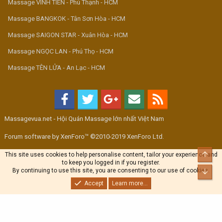
Massage VINH TIÊN - Phú Thạnh - HCM
Massage BANGKOK - Tân Sơn Hòa - HCM
Massage SAIGON STAR - Xuân Hòa - HCM
Massage NGỌC LAN - Phú Thọ - HCM
Massage TÊN LỬA - An Lạc - HCM
Massagevua.net - Hội Quán Massage lớn nhất Việt Nam
Forum software by XenForo™ ©2010-2019 XenForo Ltd.
Top
This site uses cookies to help personalise content, tailor your experience and
to keep you logged in if you register.
By continuing to use this site, you are consenting to our use of cookies.
Bott
Accept
Learn more...