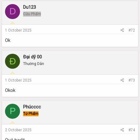
Du123
D
Cửu Phẩm
1 October 2025
#72
Ok
Đại dỹ 00
Đ
Thường Dân
1 October 2025
#73
Okok
Phúcccc
P
Tứ Phẩm
2 October 2025
#74