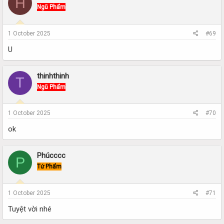
H
Ngũ Phẩm
1 October 2025
#69
U
thinhthinh
T
Ngũ Phẩm
1 October 2025
#70
ok
Phúcccc
P
Tứ Phẩm
1 October 2025
#71
Tuyệt vời nhé