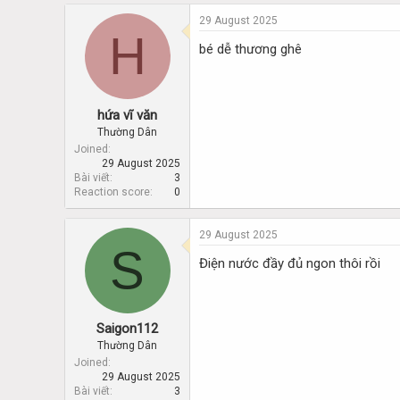
d
d
s
a
29 August 2025
H
t
t
bé dễ thương ghê
a
e
r
t
e
hứa vĩ văn
r
Thường Dân
Joined
29 August 2025
Bài viết
3
Reaction score
0
29 August 2025
S
Điện nước đầy đủ ngon thôi rồi
Saigon112
Thường Dân
Joined
29 August 2025
Bài viết
3