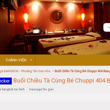
THÀNH VIÊN
ge BANGKOK - Phường Tân Sơn Hòa
Buổi Chiều Tà Cùng Bé Chuppi 404 Ba
Buổi Chiều Tà Cùng Bé Chuppi 404 
ecker
 bangkok tan binh
massage thu gian