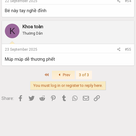
22 September 2025
#54
Bé này tay nghề đỉnh
Khoa toàn
K
Thường Dân
23 September 2025
#55
Múp múp dễ thương phết
First
Prev
3 of 3
You must log in or register to reply here.
Facebook
Twitter
Reddit
Pinterest
Tumblr
WhatsApp
Email
Link
Share: