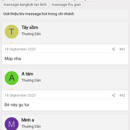
h
t
massage bangkok tan binh
massage thu gian
r
a
Giới thiệu ktv massage hot trong chi nhánh
e
r
a
t
d
d
Tây sồm
T
s
a
Thường Dân
t
t
a
e
r
18 September 2025
#41
t
e
Múp nha
r
A tám
A
Thường Dân
18 September 2025
#42
Bé này gu tui
Minh a
M
Thường Dân