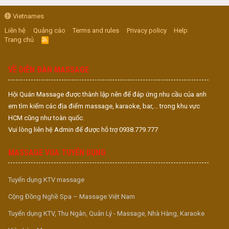
Vietnames
Liên hệ
Quảng cáo
Terms and rules
Privacy policy
Help
Trang chủ
R
S
S
VỀ DIỄN ĐÀN MASSAGE
Hội Quán Massage được thành lập nên để đáp ứng nhu cầu của anh
em tìm kiếm các địa điểm massage, karaoke, bar,... trong khu vực
HCM cũng như toàn quốc.
Vui lòng liên hệ Admin để được hỗ trợ 0938.779.777
MASSAGE VUA TUYỂN DỤNG
Tuyển dụng KTV massage
Cộng Đồng Nghề Spa – Massage Việt Nam
Tuyển dụng KTV, Thu Ngân, Quản Lý - Massage, Nhà Hàng, Karaoke