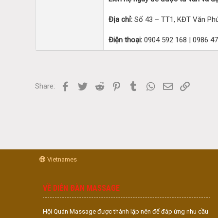
Địa chỉ:
Số 43 – TT1, KĐT Văn Phú
Điện thoại:
0904 592 168 | 0986 47
Facebook
Twitter
Reddit
Pinterest
Tumblr
WhatsApp
Email
Link
Share:
Vietnames
VỀ DIỄN ĐÀN MASSAGE
Hội Quán Massage được thành lập nên để đáp ứng nhu cầu