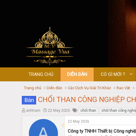
TRANG CHỦ
DIỄN ĐÀN
CÓ GÌ MỚI ?
Trang chủ
Diễn đàn
Các Dịch Vụ Giải Trí Khác
Rao Vặt
CHỔI THAN CÔNG NGHIỆP CH
Bán
T
S
anhtram
22 May 2026
chổi than
chổi than công nghi
h
t
r
a
22 May 2026
A
e
r
Công ty TNHH Thiết bị Công nghi
a
t