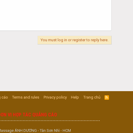
You must log in or register to reply here.
 cáo
Terms and rules
Privacy policy
Help
Trang chủ
R
S
S
ĐƠN VỊ HỢP TÁC QUẢNG CÁO
assage ÁNH DƯƠNG - Tân Sơn Nhì - HCM