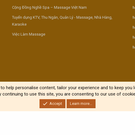
Cộng Đồng Nghề Spa – Massage Việt Nam
M
Tuyển dụng KTV, Thu Ngân, Quản Lý - Massage, Nhà Hàng,
M
Karaoke
M
Việc Làm Massage
M
M
to help personalise content, tailor your experience and to keep you lo
y continuing to use this site, you are consenting to our use of cookie
Accept
Learn more...