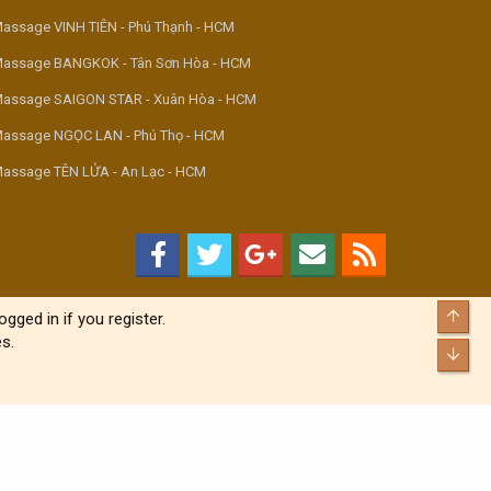
assage VINH TIÊN - Phú Thạnh - HCM
assage BANGKOK - Tân Sơn Hòa - HCM
assage SAIGON STAR - Xuân Hòa - HCM
assage NGỌC LAN - Phú Thọ - HCM
assage TÊN LỬA - An Lạc - HCM
Top
gged in if you register.
s.
Bott