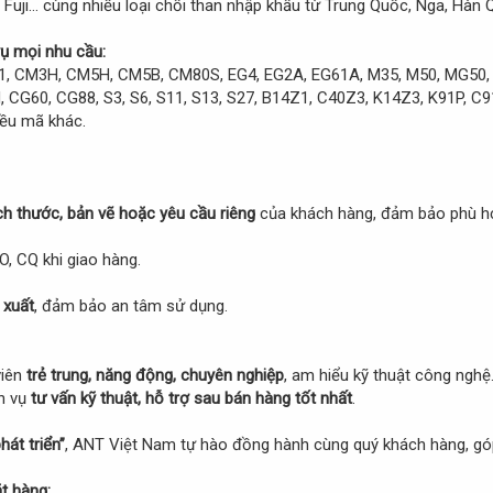
 Fuji… cùng nhiều loại chổi than nhập khẩu từ Trung Quốc, Nga, Hàn Q
vụ mọi nhu cầu:
1, CM3H, CM5H, CM5B, CM80S, EG4, EG2A, EG61A, M35, M50, MG50, MG
 CG60, CG88, S3, S6, S11, S13, S27, B14Z1, C40Z3, K14Z3, K91P, C9
iều mã khác.
ch thước, bản vẽ hoặc yêu cầu riêng
của khách hàng, đảm bảo phù hợp
O, CQ khi giao hàng.
 xuất
, đảm bảo an tâm sử dụng.
viên
trẻ trung, năng động, chuyên nghiệp
, am hiểu kỹ thuật công ngh
ch vụ
tư vấn kỹ thuật, hỗ trợ sau bán hàng tốt nhất
.
hát triển”
, ANT Việt Nam tự hào đồng hành cùng quý khách hàng, gó
t hàng: