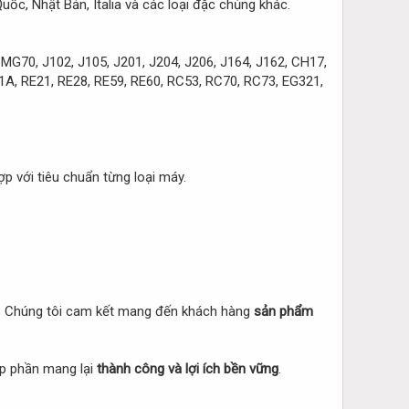
uốc, Nhật Bản, Italia và các loại đặc chủng khác.
70, J102, J105, J201, J204, J206, J164, J162, CH17,
1A, RE21, RE28, RE59, RE60, RC53, RC70, RC73, EG321,
 với tiêu chuẩn từng loại máy.
ệ. Chúng tôi cam kết mang đến khách hàng
sản phẩm
p phần mang lại
thành công và lợi ích bền vững
.