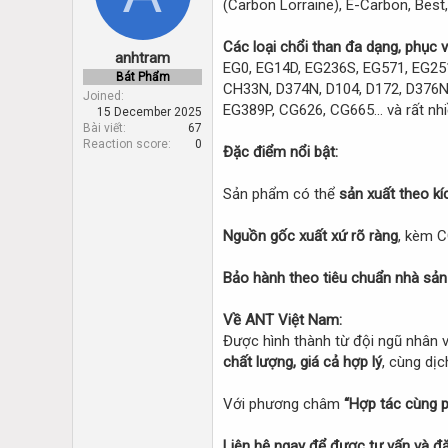
(Carbon Lorraine), E-Carbon, Best,
d
d
s
a
t
t
Các loại chổi than đa dạng, phục 
anhtram
a
e
EG0, EG14D, EG236S, EG571, EG25
r
Bát Phẩm
CH33N, D374N, D104, D172, D376N,
t
Joined
EG389P, CG626, CG665… và rất nh
15 December 2025
e
Bài viết
67
r
Reaction score
0
Đặc điểm nổi bật:
Sản phẩm có thể
sản xuất theo kí
Nguồn gốc xuất xứ rõ ràng
, kèm C
Bảo hành theo tiêu chuẩn nhà sản
Về ANT Việt Nam:
Được hình thành từ đội ngũ nhân 
chất lượng, giá cả hợp lý
, cùng dị
Với phương châm
“Hợp tác cùng p
Liên hệ ngay để được tư vấn và đặ