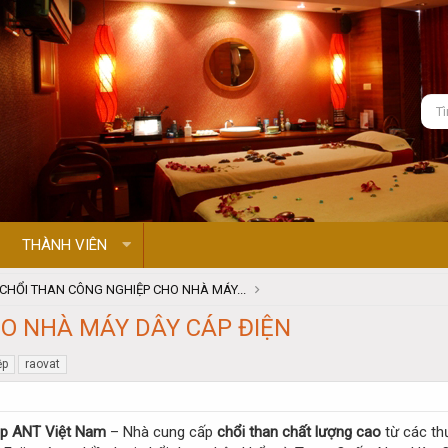
THÀNH VIÊN
CHỔI THAN CÔNG NGHIỆP CHO NHÀ MÁY...
O NHÀ MÁY DÂY CÁP ĐIỆN
ệp
raovat
ệp ANT Việt Nam
– Nhà cung cấp
chổi than chất lượng cao
từ các th