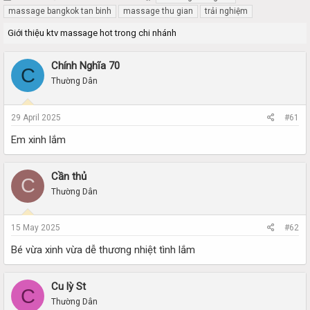
h
t
massage bangkok tan binh
massage thu gian
trải nghiệm
r
a
Giới thiệu ktv massage hot trong chi nhánh
e
r
a
t
d
d
Chính Nghĩa 70
C
s
a
Thường Dân
t
t
a
e
r
29 April 2025
#61
t
e
Em xinh lắm
r
Cần thủ
C
Thường Dân
15 May 2025
#62
Bé vừa xinh vừa dễ thương nhiệt tình lắm
Cu lỳ St
C
Thường Dân