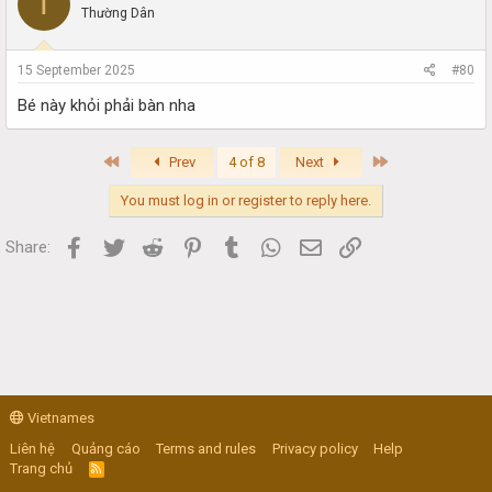
T
Thường Dân
15 September 2025
#80
Bé này khỏi phải bàn nha
First
Last
Prev
4 of 8
Next
You must log in or register to reply here.
Facebook
Twitter
Reddit
Pinterest
Tumblr
WhatsApp
Email
Link
Share:
Vietnames
Liên hệ
Quảng cáo
Terms and rules
Privacy policy
Help
Trang chủ
R
S