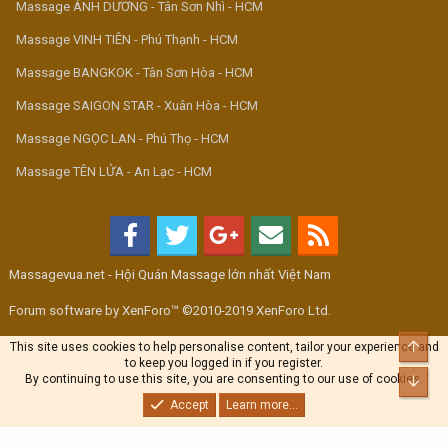
Massage ÁNH DƯƠNG - Tân Sơn Nhì - HCM
Massage VINH TIÊN - Phú Thạnh - HCM
Massage BANGKOK - Tân Sơn Hòa - HCM
Massage SAIGON STAR - Xuân Hòa - HCM
Massage NGỌC LAN - Phú Thọ - HCM
Massage TÊN LỬA - An Lạc - HCM
Massagevua.net - Hội Quán Massage lớn nhất Việt Nam
Forum software by XenForo™ ©2010-2019 XenForo Ltd.
Top
This site uses cookies to help personalise content, tailor your experience and
to keep you logged in if you register.
By continuing to use this site, you are consenting to our use of cookies.
Bott
Accept
Learn more...