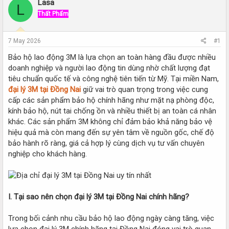
r
a
Lasa
L
e
r
Thất Phẩm
a
t
d
d
s
a
7 May 2026
#1
t
t
a
e
Bảo hộ lao động 3M là lựa chọn an toàn hàng đầu được nhiều
r
doanh nghiệp và người lao động tin dùng nhờ chất lượng đạt
t
tiêu chuẩn quốc tế và công nghệ tiên tiến từ Mỹ. Tại miền Nam,
e
đại lý 3M tại Đồng Nai
giữ vai trò quan trọng trong việc cung
r
cấp các sản phẩm bảo hộ chính hãng như mặt nạ phòng độc,
kính bảo hộ, nút tai chống ồn và nhiều thiết bị an toàn cá nhân
khác. Các sản phẩm 3M không chỉ đảm bảo khả năng bảo vệ
hiệu quả mà còn mang đến sự yên tâm về nguồn gốc, chế độ
bảo hành rõ ràng, giá cả hợp lý cùng dịch vụ tư vấn chuyên
nghiệp cho khách hàng.
I. Tại sao nên chọn đại lý 3M tại Đồng Nai chính hãng?
Trong bối cảnh nhu cầu bảo hộ lao động ngày càng tăng, việc
lựa chọn đại lý 3M chính hãng tại Đồng Nai đóng vai trò quan