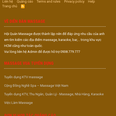
Liên hệ
Quảng cáo
Terms and rules
Privacy policy
Help
Trang chủ
R
S
S
VỀ DIỄN ĐÀN MASSAGE
Hội Quán Massage được thành lập nên để đáp ứng nhu cầu của anh
em tìm kiếm các địa điểm massage, karaoke, bar,... trong khu vực
HCM cũng như toàn quốc.
Vui lòng liên hệ Admin để được hỗ trợ 0938.779.777
MASSAGE VUA TUYỂN DỤNG
Tuyển dụng KTV massage
Cộng Đồng Nghề Spa – Massage Việt Nam
Tuyển dụng KTV, Thu Ngân, Quản Lý - Massage, Nhà Hàng, Karaoke
Việc Làm Massage
ĐƠN VỊ HỢP TÁC QUẢNG CÁO