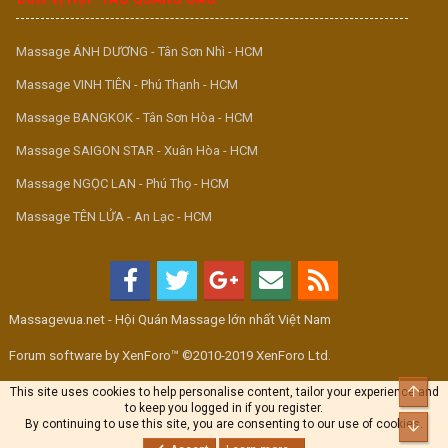
Massage ÁNH DƯƠNG - Tân Sơn Nhì - HCM
Massage VINH TIÊN - Phú Thạnh - HCM
Massage BANGKOK - Tân Sơn Hòa - HCM
Massage SAIGON STAR - Xuân Hòa - HCM
Massage NGỌC LAN - Phú Thọ - HCM
Massage TÊN LỬA - An Lạc - HCM
Massagevua.net - Hội Quán Massage lớn nhất Việt Nam
Forum software by XenForo™ ©2010-2019 XenForo Ltd.
Top
This site uses cookies to help personalise content, tailor your experience and
to keep you logged in if you register.
By continuing to use this site, you are consenting to our use of cookies.
Bott