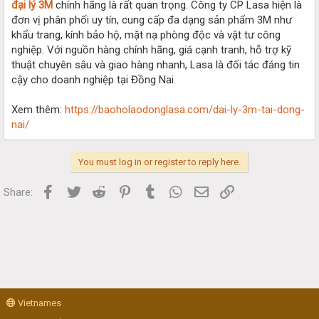
đại lý 3M
chính hãng là rất quan trọng. Công ty CP Lasa hiện là
đơn vị phân phối uy tín, cung cấp đa dạng sản phẩm 3M như
khẩu trang, kính bảo hộ, mặt nạ phòng độc và vật tư công
nghiệp. Với nguồn hàng chính hãng, giá cạnh tranh, hỗ trợ kỹ
thuật chuyên sâu và giao hàng nhanh, Lasa là đối tác đáng tin
cậy cho doanh nghiệp tại Đồng Nai.
Xem thêm:
https://baoholaodonglasa.com/dai-ly-3m-tai-dong-
nai/
You must log in or register to reply here.
Facebook
Twitter
Reddit
Pinterest
Tumblr
WhatsApp
Email
Link
Share:
Vietnames