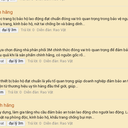
h hãng
c trang bị bảo hộ lao động đạt chuẩn đóng vai trò quan trọng trong bảo vệ người
rang, kính bảo hộ, nút tai chống ồn và băng dính...
Trả lời: 0
Diễn đàn:
Rao Vặt
đại
lý
3m
ệc lựa chọn đúng nhà phân phối 3M chính thức đóng vai trò quan trọng để đảm b
u quả khi là sản phẩm chính hãng, có nguồn gốc rõ...
Trả lời: 0
Diễn đàn:
Rao Vặt
vat
đại
lý
3m
thiết bị bảo hộ đạt chuẩn là yếu tố quan trọng giúp doanh nghiệp đảm bảo an t
 từ thương hiệu uy tín hàng đầu thế giới, giúp...
Trả lời: 0
Diễn đàn:
Rao Vặt
3m
nh hãng
y dựng, làm gia tăng nhu cầu đảm bảo an toàn lao động cho người lao động. Là 
t nạ phòng độc, kính bảo hộ, khẩu trang chống bụi mịn...
Trả lời: 0
Diễn đàn:
Rao Vặt
vat
đại
lý
3m