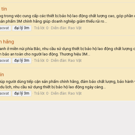
tín
ọng trong việc cung cấp các thiết bị bảo hộ lao động chất lượng cao, góp ph
sản phẩm 3M chính hãng giúp doanh nghiệp giảm thiểu rủi ro...
Trả lời: 0
Diễn đàn:
Rao Vặt
raovat
đại
lý
3m
h hãng
hanh ở miền núi phía Bắc, nhu cầu sử dụng thiết bị bảo hộ lao động chất lượng
ảm bảo an toàn cho người lao động. Thương hiệu 3M...
Trả lời: 0
Diễn đàn:
Rao Vặt
raovat
đại
lý
3m
ín
giúp người dùng tiếp cận sản phẩm chính hãng, đảm bảo chất lượng, bảo hành v
u lịch, nhu cầu sử dụng thiết bị bảo hộ lao động ngày càng...
Trả lời: 0
Diễn đàn:
Rao Vặt
raovat
đại
lý
3m