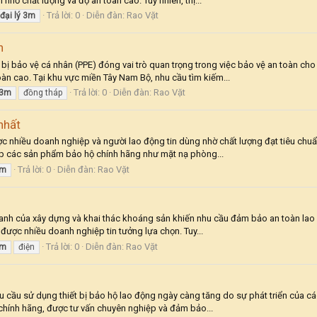
nhờ chất lượng và độ an toàn cao. Tuy nhiên, thị...
Trả lời: 0
Diễn đàn:
Rao Vặt
đại
lý
3m
n
t bị bảo vệ cá nhân (PPE) đóng vai trò quan trọng trong việc bảo vệ an toàn c
oàn cao. Tại khu vực miền Tây Nam Bộ, nhu cầu tìm kiếm...
Trả lời: 0
Diễn đàn:
Rao Vặt
3m
đồng tháp
 nhất
 nhiều doanh nghiệp và người lao động tin dùng nhờ chất lượng đạt tiêu chuẩn
cấp các sản phẩm bảo hộ chính hãng như mặt nạ phòng...
Trả lời: 0
Diễn đàn:
Rao Vặt
m
nhanh của xây dựng và khai thác khoáng sản khiến nhu cầu đảm bảo an toàn lao 
được nhiều doanh nghiệp tin tưởng lựa chọn. Tuy...
Trả lời: 0
Diễn đàn:
Rao Vặt
m
điện
cầu sử dụng thiết bị bảo hộ lao động ngày càng tăng do sự phát triển của các 
 chính hãng, được tư vấn chuyên nghiệp và đảm bảo...