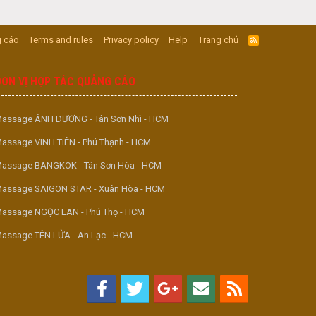
 cáo
Terms and rules
Privacy policy
Help
Trang chủ
R
S
S
ĐƠN VỊ HỢP TÁC QUẢNG CÁO
assage ÁNH DƯƠNG - Tân Sơn Nhì - HCM
assage VINH TIÊN - Phú Thạnh - HCM
assage BANGKOK - Tân Sơn Hòa - HCM
assage SAIGON STAR - Xuân Hòa - HCM
assage NGỌC LAN - Phú Thọ - HCM
assage TÊN LỬA - An Lạc - HCM