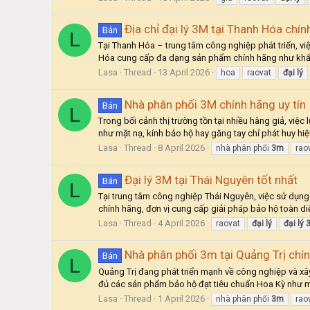
Địa chỉ đại lý 3M tại Thanh Hóa chín
Bán
L
Tại Thanh Hóa – trung tâm công nghiệp phát triển, việ
Hóa cung cấp đa dạng sản phẩm chính hãng như khẩu t
Lasa
Thread
13 April 2026
hoa
raovat
đại
lý
Nhà phân phối 3M chính hãng uy tín
Bán
L
Trong bối cảnh thị trường tồn tại nhiều hàng giả, vi
như mặt nạ, kính bảo hộ hay găng tay chỉ phát huy hiệ
Lasa
Thread
8 April 2026
nhà phân phối
3m
rao
Đại lý 3M tại Thái Nguyên tốt nhất
Bán
L
Tại trung tâm công nghiệp Thái Nguyên, việc sử dụng 
chính hãng, đơn vị cung cấp giải pháp bảo hộ toàn diện
Lasa
Thread
4 April 2026
raovat
đại
lý
đại
lý
Nhà phân phối 3m tại Quảng Trị chí
Bán
L
Quảng Trị đang phát triển mạnh về công nghiệp và xâ
đủ các sản phẩm bảo hộ đạt tiêu chuẩn Hoa Kỳ như mặ
Lasa
Thread
1 April 2026
nhà phân phối
3m
rao