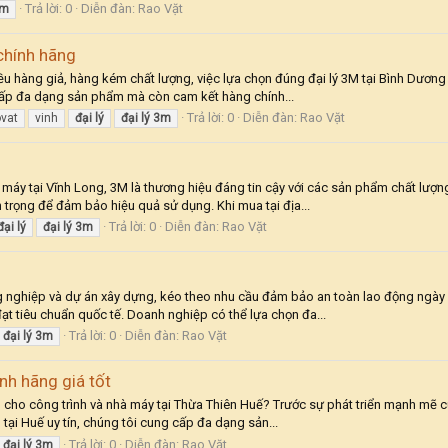
Trả lời: 0
Diễn đàn:
Rao Vặt
m
chính hãng
hiều hàng giả, hàng kém chất lượng, việc lựa chọn đúng đại lý 3M tại Bình Dương
cấp đa dạng sản phẩm mà còn cam kết hàng chính...
Trả lời: 0
Diễn đàn:
Rao Vặt
ovat
vinh
đại
lý
đại
lý
3m
áy tại Vĩnh Long, 3M là thương hiệu đáng tin cậy với các sản phẩm chất lượng
n trọng để đảm bảo hiệu quả sử dụng. Khi mua tại địa...
Trả lời: 0
Diễn đàn:
Rao Vặt
đại
lý
đại
lý
3m
 nghiệp và dự án xây dựng, kéo theo nhu cầu đảm bảo an toàn lao động ngày c
đạt tiêu chuẩn quốc tế. Doanh nghiệp có thể lựa chọn đa...
Trả lời: 0
Diễn đàn:
Rao Vặt
đại
lý
3m
nh hãng giá tốt
cho công trình và nhà máy tại Thừa Thiên Huế? Trước sự phát triển mạnh mẽ củ
 tại Huế uy tín, chúng tôi cung cấp đa dạng sản...
Trả lời: 0
Diễn đàn:
Rao Vặt
đại
lý
3m