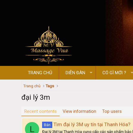
TRANG CHỦ
DIỄN ĐÀN
CÓ GÌ MỚI ?
Trang chủ
Tags
đại lý 3m
Recent contents
View information
Top users
Tìm đại lý 3M uy tín tại Thanh Hóa?
Bán
L
Đại lý 3M tại Thanh Hóa cung cấp các sản phẩm bảo h