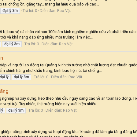
p tai chống ồn, găng tay… mang lại hiệu quả bảo vệ cao...
Trả lời: 0
Diễn đàn:
Rao Vặt
đại
lý
3m
iết bị bảo vệ cá nhân với hơn 100 năm kinh nghiệm nghiên cứu và phát triển các
rội và khả năng đáp ứng nhiều môi trường làm việc...
Trả lời: 0
Diễn đàn:
Rao Vặt
đại
lý
3m
ín
p và người lao động tại Quảng Ninh tin tưởng nhờ chất lượng đạt chuẩn quốc t
m chính hãng như khẩu trang, kính bảo hộ, nút tai chống...
Trả lời: 0
Diễn đàn:
Rao Vặt
đại
lý
đại
lý
3m
hãng
g nghiệp và xây dựng, kéo theo nhu cầu ngày càng cao về an toàn lao động. 
vượt trội. Tuy nhiên, thị trường hiện nay xuất hiện nhiều...
Trả lời: 0
Diễn đàn:
Rao Vặt
lý
đại
lý
3m
nghiệp, công trình xây dựng và hoạt động khai khoáng đã làm gia tăng đáng kể