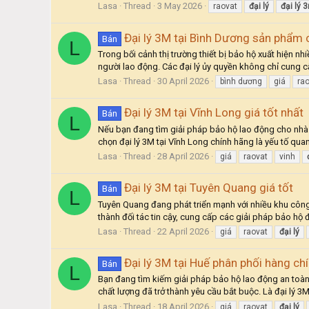
Lasa
Thread
3 May 2026
raovat
đại
lý
đại
lý
3
Đại lý 3M tại Bình Dương sản phẩm 
Bán
L
Trong bối cảnh thị trường thiết bị bảo hộ xuất hiện n
người lao động. Các đại lý ủy quyền không chỉ cung 
Lasa
Thread
30 April 2026
bình dương
giá
ra
Đại lý 3M tại Vĩnh Long giá tốt nhất
Bán
L
Nếu bạn đang tìm giải pháp bảo hộ lao động cho nhà m
chọn đại lý 3M tại Vĩnh Long chính hãng là yếu tố qua
Lasa
Thread
28 April 2026
giá
raovat
vinh
Đại lý 3M tại Tuyên Quang giá tốt
Bán
L
Tuyên Quang đang phát triển mạnh với nhiều khu công
thành đối tác tin cậy, cung cấp các giải pháp bảo hộ 
Lasa
Thread
22 April 2026
giá
raovat
đại
lý
Đại lý 3M tại Huế phân phối hàng chí
Bán
L
Bạn đang tìm kiếm giải pháp bảo hộ lao động an toàn 
chất lượng đã trở thành yêu cầu bắt buộc. Là đại lý 3M
Lasa
Thread
18 April 2026
giá
raovat
đại
lý