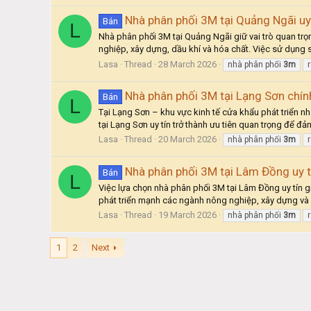
Nhà phân phối 3M tại Quảng Ngãi uy 
Bán
L
Nhà phân phối 3M tại Quảng Ngãi giữ vai trò quan tr
nghiệp, xây dựng, dầu khí và hóa chất. Việc sử dụng 
Lasa
Thread
28 March 2026
nhà phân phối
3m
Nhà phân phối 3M tại Lạng Sơn chín
Bán
L
Tại Lạng Sơn – khu vực kinh tế cửa khẩu phát triển n
tại Lạng Sơn uy tín trở thành ưu tiên quan trọng để đ
Lasa
Thread
20 March 2026
nhà phân phối
3m
Nhà phân phối 3M tại Lâm Đồng uy t
Bán
L
Việc lựa chọn nhà phân phối 3M tại Lâm Đồng uy tín 
phát triển mạnh các ngành nông nghiệp, xây dựng và d
Lasa
Thread
19 March 2026
nhà phân phối
3m
1
2
Next