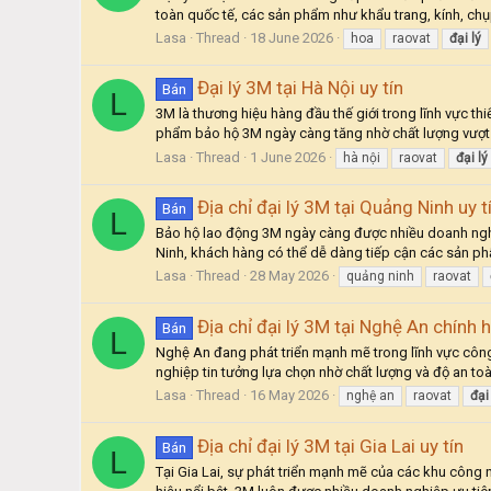
toàn quốc tế, các sản phẩm như khẩu trang, kính, chụ
Lasa
Thread
18 June 2026
hoa
raovat
đại
lý
Đại lý 3M tại Hà Nội uy tín
Bán
L
3M là thương hiệu hàng đầu thế giới trong lĩnh vực th
phẩm bảo hộ 3M ngày càng tăng nhờ chất lượng vượt t
Lasa
Thread
1 June 2026
hà nội
raovat
đại
lý
Địa chỉ đại lý 3M tại Quảng Ninh uy t
Bán
L
Bảo hộ lao động 3M ngày càng được nhiều doanh nghiệ
Ninh, khách hàng có thể dễ dàng tiếp cận các sản phẩ
Lasa
Thread
28 May 2026
quảng ninh
raovat
Địa chỉ đại lý 3M tại Nghệ An chính 
Bán
L
Nghệ An đang phát triển mạnh mẽ trong lĩnh vực côn
nghiệp tin tưởng lựa chọn nhờ chất lượng và độ an toàn 
Lasa
Thread
16 May 2026
nghệ an
raovat
đại
Địa chỉ đại lý 3M tại Gia Lai uy tín
Bán
L
Tại Gia Lai, sự phát triển mạnh mẽ của các khu công 