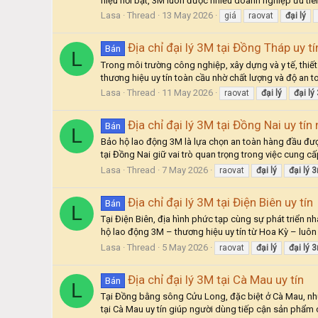
hiệu nổi bật, 3M luôn được nhiều doanh nghiệp ưu tiên 
Lasa
Thread
13 May 2026
giá
raovat
đại
lý
Địa chỉ đại lý 3M tại Đồng Tháp uy tí
Bán
L
Trong môi trường công nghiệp, xây dựng và y tế, thiế
thương hiệu uy tín toàn cầu nhờ chất lượng và độ an t
Lasa
Thread
11 May 2026
raovat
đại
lý
đại
lý
Địa chỉ đại lý 3M tại Đồng Nai uy tín
Bán
L
Bảo hộ lao động 3M là lựa chọn an toàn hàng đầu được
tại Đồng Nai giữ vai trò quan trọng trong việc cung 
Lasa
Thread
7 May 2026
raovat
đại
lý
đại
lý
3
Địa chỉ đại lý 3M tại Điện Biên uy tín
Bán
L
Tại Điện Biên, địa hình phức tạp cùng sự phát triển 
hộ lao động 3M – thương hiệu uy tín từ Hoa Kỳ – luôn 
Lasa
Thread
5 May 2026
raovat
đại
lý
đại
lý
3
Địa chỉ đại lý 3M tại Cà Mau uy tín
Bán
L
Tại Đồng bằng sông Cửu Long, đặc biệt ở Cà Mau, nhu 
tại Cà Mau uy tín giúp người dùng tiếp cận sản phẩm