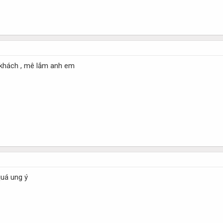
u khách , mê lắm anh em
uá ung ý