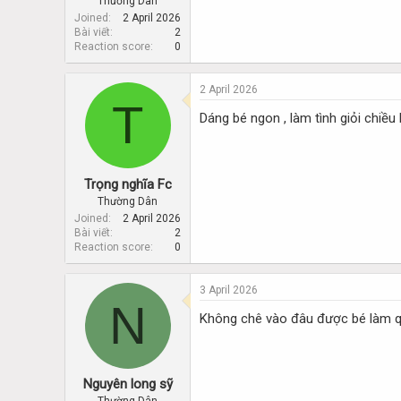
Thường Dân
Joined
2 April 2026
Bài viết
2
Reaction score
0
2 April 2026
T
Dáng bé ngon , làm tình giỏi chiề
Trọng nghĩa Fc
Thường Dân
Joined
2 April 2026
Bài viết
2
Reaction score
0
3 April 2026
N
Không chê vào đâu được bé làm q
Nguyên long sỹ