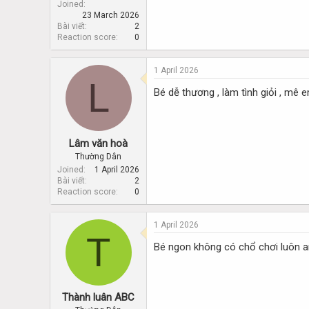
Joined
23 March 2026
Bài viết
2
Reaction score
0
1 April 2026
L
Bé dễ thương , làm tình giỏi , mê 
Lâm văn hoà
Thường Dân
Joined
1 April 2026
Bài viết
2
Reaction score
0
1 April 2026
T
Bé ngon không có chổ chơi luôn a
Thành luân ABC