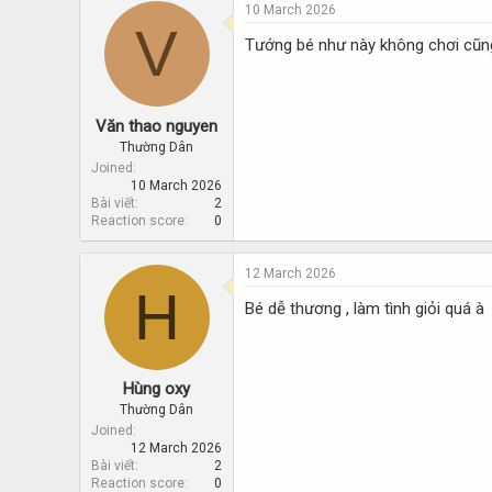
d
d
10 March 2026
s
a
V
Tướng bé như này không chơi cũn
t
t
a
e
r
t
e
Văn thao nguyen
r
Thường Dân
Joined
10 March 2026
Bài viết
2
Reaction score
0
12 March 2026
H
Bé dễ thương , làm tình giỏi quá à
Hùng oxy
Thường Dân
Joined
12 March 2026
Bài viết
2
Reaction score
0