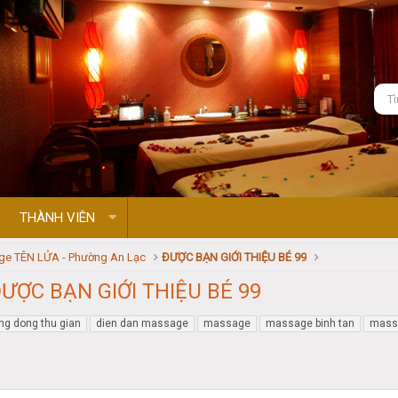
THÀNH VIÊN
e TÊN LỬA - Phường An Lạc
ĐƯỢC BẠN GIỚI THIỆU BÉ 99
ƯỢC BẠN GIỚI THIỆU BÉ 99
ng dong thu gian
dien dan massage
massage
massage binh tan
massa