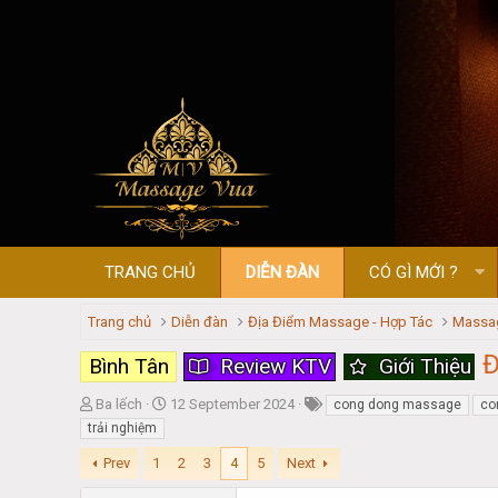
TRANG CHỦ
DIỄN ĐÀN
CÓ GÌ MỚI ?
Trang chủ
Diễn đàn
Địa Điểm Massage - Hợp Tác
Massag
Đ
Bình Tân
Review KTV
Giới Thiệu
T
S
Ba lếch
12 September 2024
cong dong massage
co
h
t
trải nghiệm
r
a
e
Prev
1
r
2
3
4
5
Next
a
t