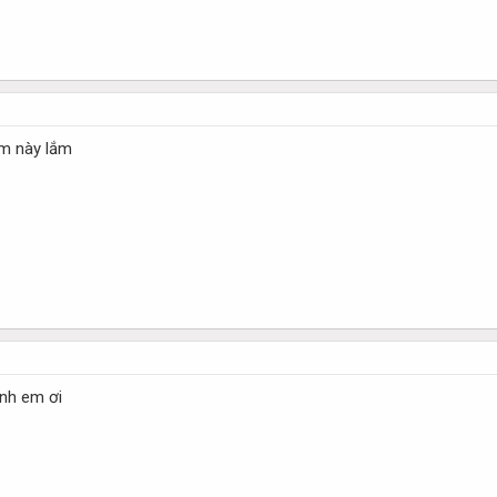
em này lắm
nh em ơi