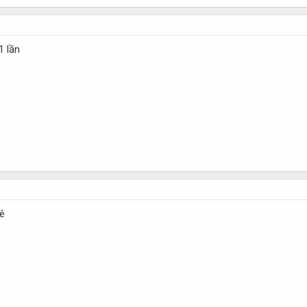
1 lần
hê