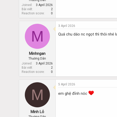
Thường Dân
Joined
3 April 2026
Bài viết
2
Reaction score
0
3 April 2026
M
Quá chu dáo nc ngọt thì thôi nhé l
Minhngan
Thường Dân
Joined
3 April 2026
Bài viết
2
Reaction score
0
5 April 2026
M
em ghệ đỉnh nóc
Minh Lỏ
Thường Dân