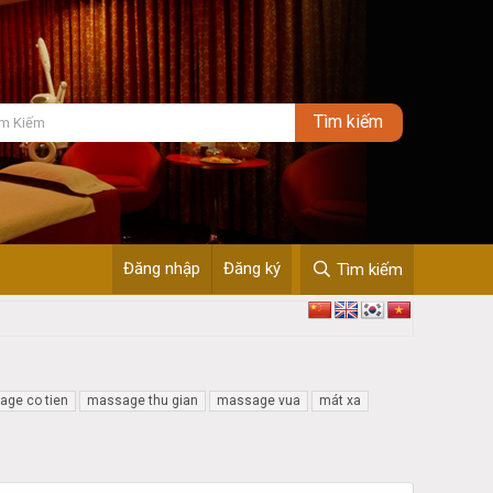
Đăng nhập
Đăng ký
Tìm kiếm
ge co tien
massage thu gian
massage vua
mát xa