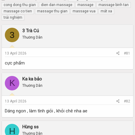
h
t
cong dong thu gian
dien dan massage
massage
massage binh tan
r
a
massage co tien
massage thu gian
massage vua
mát xa
e
r
trải nghiệm
a
t
d
d
3 Trà Cú
s
a
3
t
t
Thường Dân
a
e
r
t
13 April 2026
#81
e
cực phẩm
r
Ka ka bảo
K
Thường Dân
13 April 2026
#82
Dáng ngon , làm tình giỏi , khỏi chê nha ae
Hùng ss
H
Thường Dân