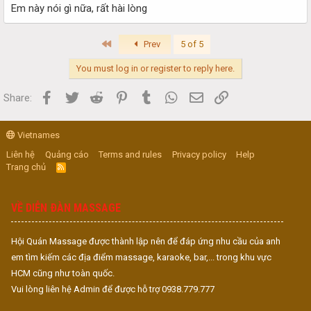
Em này nói gì nữa, rất hài lòng
First
Prev
5 of 5
You must log in or register to reply here.
Facebook
Twitter
Reddit
Pinterest
Tumblr
WhatsApp
Email
Link
Share:
Vietnames
Liên hệ
Quảng cáo
Terms and rules
Privacy policy
Help
Trang chủ
R
S
S
VỀ DIỄN ĐÀN MASSAGE
Hội Quán Massage được thành lập nên để đáp ứng nhu cầu của anh
em tìm kiếm các địa điểm massage, karaoke, bar,... trong khu vực
HCM cũng như toàn quốc.
Vui lòng liên hệ Admin để được hỗ trợ 0938.779.777