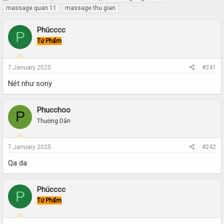
h
t
massage quan 11
massage thu gian
r
a
e
r
Phúcccc
P
a
t
Tứ Phẩm
d
d
s
a
t
t
7 January 2025
#241
a
e
r
Nét như sony
t
e
r
Phucchoo
P
Thường Dân
7 January 2025
#242
Qa da
Phúcccc
P
Tứ Phẩm