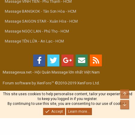
Massage VINH TIÊN - Phú Thạnh - HCM
Massage BANGKOK - Tân Sơn Hòa - HCM
Massage SAIGON STAR - Xuân Hòa - HCM
Massage NGỌC LAN - Phú Thọ - HCM
Massage TÊN LỬA - An Lạc - HCM
Massagevua.net - Hội Quán Massage lớn nhất Việt Nam
Forum software by XenForo™ ©2010-2019 XenForo Ltd.
Top
This site uses cookies to help personalise content, tailor your experience and
to keep you logged in if you register.
By continuing to use this site, you are consenting to our use of cookies.
Bott
Accept
Learn more...