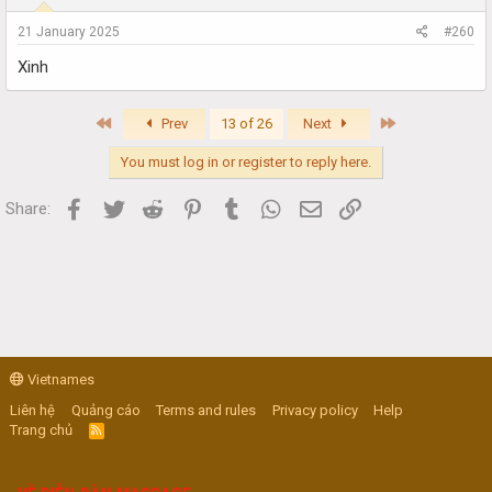
21 January 2025
#260
Xinh
First
Last
Prev
13 of 26
Next
You must log in or register to reply here.
Facebook
Twitter
Reddit
Pinterest
Tumblr
WhatsApp
Email
Link
Share:
Vietnames
Liên hệ
Quảng cáo
Terms and rules
Privacy policy
Help
Trang chủ
R
S
S