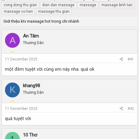
h
t
cong dong thu gian
dien dan massage
massage
massage binh tan
r
a
massage co tien
massage thu gian
e
r
a
t
Giới thiệu ktv massage hot trong chi nhánh
d
d
s
a
An Tâm
t
t
A
a
e
Thường Dân
r
t
11 December 2025
#41
e
r
một đêm tuyệt vời cùng em này nha. quá ok
khang98
K
Thường Dân
11 December 2025
#42
quá tuyệt vời
10 Thơ