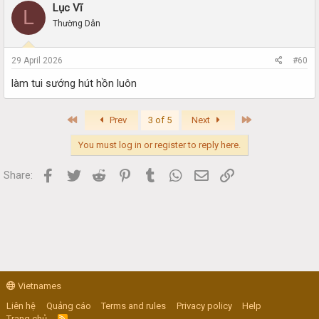
Lục Vĩ
L
Thường Dân
29 April 2026
#60
làm tui sướng hút hồn luôn
First
Last
Prev
3 of 5
Next
You must log in or register to reply here.
Facebook
Twitter
Reddit
Pinterest
Tumblr
WhatsApp
Email
Link
Share:
Vietnames
Liên hệ
Quảng cáo
Terms and rules
Privacy policy
Help
Trang chủ
R