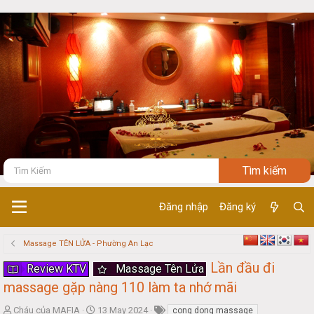
Đăng nhập
Đăng ký
Massage TÊN LỬA - Phường An Lạc
Lần đầu đi
Review KTV
Massage Tên Lửa
massage gặp nàng 110 làm ta nhớ mãi
T
S
Cháu của MAFIA
13 May 2024
cong dong massage