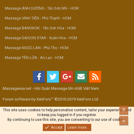
Massage ÁNH DƯƠNG - Tân Sơn Nhì - HCM
Massage VINH TIÊN - Phú Thạnh - HCM
Massage BANGKOK - Tân Sơn Hòa - HCM
Massage SAIGON STAR - Xuân Hòa - HCM
Massage NGỌC LAN - Phú Thọ - HCM
Massage TÊN LỬA - An Lạc - HCM
Massagevua.net - Hội Quán Massage lớn nhất Việt Nam
Forum software by XenForo™ ©2010-2019 XenForo Ltd.
Top
This site uses cookies to help personalise content, tailor your experience and
to keep you logged in if you register.
By continuing to use this site, you are consenting to our use of cookies.
Bott
Accept
Learn more...