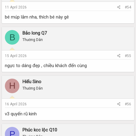
11 April 2026
#54
bé múp lắm nha, thích bé này gê
Bảo long Q7
B
Thường Dân
15 April 2026
#55
ngực to dáng đẹp , chiều khách đến cùng
Hiếu Sino
H
Thường Dân
16 April 2026
#56
v3 quyến rũ kinh
Phúc kcc lộc Q10
P