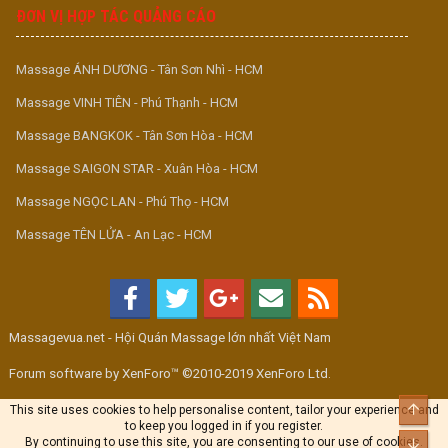
ĐƠN VỊ HỢP TÁC QUẢNG CÁO
Massage ÁNH DƯƠNG - Tân Sơn Nhì - HCM
Massage VINH TIÊN - Phú Thạnh - HCM
Massage BANGKOK - Tân Sơn Hòa - HCM
Massage SAIGON STAR - Xuân Hòa - HCM
Massage NGỌC LAN - Phú Thọ - HCM
Massage TÊN LỬA - An Lạc - HCM
Massagevua.net - Hội Quán Massage lớn nhất Việt Nam
Forum software by XenForo™ ©2010-2019 XenForo Ltd.
Top
This site uses cookies to help personalise content, tailor your experience and
to keep you logged in if you register.
By continuing to use this site, you are consenting to our use of cookies.
Bott