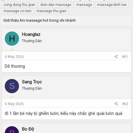
h
t
cong dong thu gian
dien dan massage
massage
massage binh tan
r
a
massage co tien
massage thu gian
e
r
a
t
Giới thiệu ktv massage hot trong chi nhánh
d
d
s
a
Hoanglaz
t
t
H
a
e
Thường Dân
r
t
6 May 2026
#61
e
r
Dẽ thương
Sang Trọc
S
Thường Dân
6 May 2026
#62
đi 1 lần bé này bị ghiền luôn, kiểu này chắc ghé quài luôn quá
Bo Độ