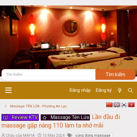
Đăng nhập
Đăng ký
Massage TÊN LỬA - Phường An Lạc
Lần đầu đi
Review KTV
Massage Tên Lửa
massage gặp nàng 110 làm ta nhớ mãi
T
S
Cháu của MAFIA
13 May 2024
cong dong massage