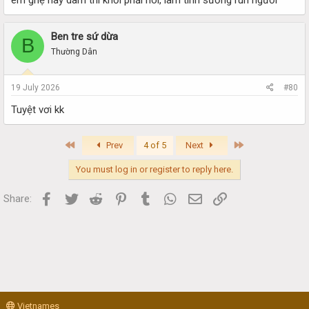
Ben tre sứ dừa
B
Thường Dân
19 July 2026
#80
Tuyệt vơi kk
First
Last
Prev
4 of 5
Next
You must log in or register to reply here.
Facebook
Twitter
Reddit
Pinterest
Tumblr
WhatsApp
Email
Link
Share:
Vietnames