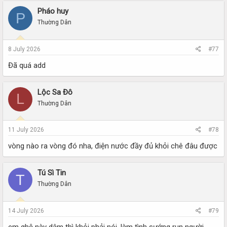
Pháo huy
P
Thường Dân
8 July 2026
#77
Đã quá add
Lộc Sa Đô
L
Thường Dân
11 July 2026
#78
vòng nào ra vòng đó nha, điện nước đầy đủ khỏi chê đâu được
Tú Sì Tin
T
Thường Dân
14 July 2026
#79
em ghệ này dâm thì khỏi phải nói, làm tình sướng run người