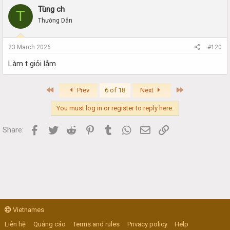
Tùng ch
T
Thường Dân
23 March 2026
#120
Làm t giỏi lắm
First
Last
Prev
6 of 18
Next
You must log in or register to reply here.
Facebook
Twitter
Reddit
Pinterest
Tumblr
WhatsApp
Email
Link
Share:
Vietnames
Liên hệ
Quảng cáo
Terms and rules
Privacy policy
Help