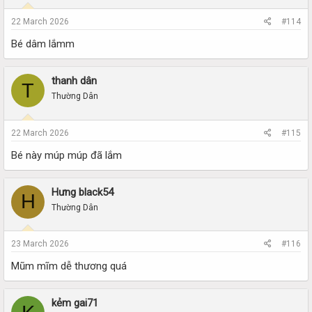
22 March 2026
#114
Bé dâm lắmm
thanh dân
T
Thường Dân
22 March 2026
#115
Bé này múp múp đã lắm
Hưng black54
H
Thường Dân
23 March 2026
#116
Mũm mĩm dễ thương quá
kẻm gai71