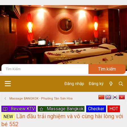
Đăng nhập
Đăng ký
Massage BANGKOK - Phường Tân Sơn Hòa
Review KTV
Massage Bangkok
Checker
HOT
Lần đầu trải nghiệm và vô cùng hài lòng với
NEW
bé 552