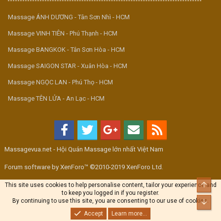
Massage ÁNH DƯƠNG - Tân Sơn Nhì - HCM
Massage VINH TIÊN - Phú Thạnh - HCM
Massage BANGKOK - Tân Sơn Hòa - HCM
Massage SAIGON STAR - Xuân Hòa - HCM
Massage NGỌC LAN - Phú Thọ - HCM
Massage TÊN LỬA - An Lạc - HCM
Massagevua.net - Hội Quán Massage lớn nhất Việt Nam
Forum software by XenForo™ ©2010-2019 XenForo Ltd.
Top
This site uses cookies to help personalise content, tailor your experience and
to keep you logged in if you register.
By continuing to use this site, you are consenting to our use of cookies.
Bott
Accept
Learn more...