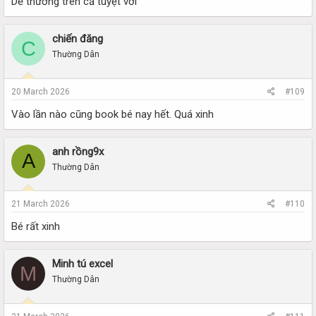
Dễ thương trên cả tuyệt vời
chiến đăng
C
Thường Dân
20 March 2026
#109
Vào lần nào cũng book bé nay hết. Quá xinh
anh rồng9x
A
Thường Dân
21 March 2026
#110
Bé rất xinh
Minh tú excel
M
Thường Dân