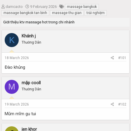
T
S
damcacto
9 February 2026
massage bangkok
h
t
massage bangkok tan binh
massage thu gian
trải nghiệm
r
a
Giới thiệu ktv massage hot trong chi nhánh
e
r
a
t
d
d
Khánh j
K
s
a
Thường Dân
t
t
a
e
r
18 March 2026
#101
t
e
Đào khủng
r
mập cooll
M
Thường Dân
19 March 2026
#102
Mũm mĩm gu tui
jen khor