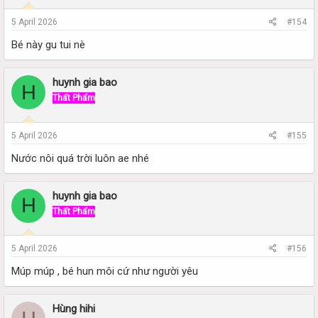
5 April 2026
#154
Bé này gu tui nè
huynh gia bao
H
Thất Phẩm
5 April 2026
#155
Nước nôi quá trời luôn ae nhé
huynh gia bao
H
Thất Phẩm
5 April 2026
#156
Múp múp , bé hun môi cứ như người yêu
Hùng hihi