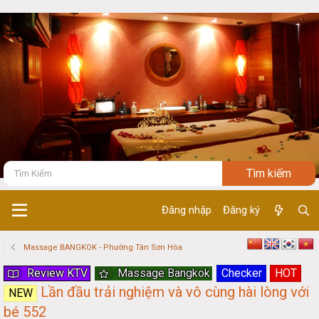
Đăng nhập
Đăng ký
Massage BANGKOK - Phường Tân Sơn Hòa
Review KTV
Massage Bangkok
Checker
HOT
Lần đầu trải nghiệm và vô cùng hài lòng với
NEW
bé 552