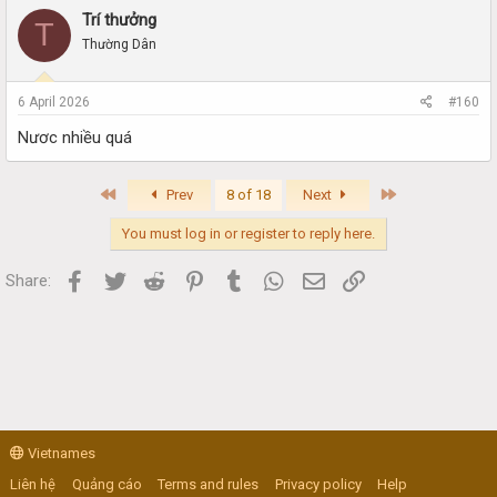
Trí thưởng
T
Thường Dân
6 April 2026
#160
Nươc nhiều quá
First
Last
Prev
8 of 18
Next
You must log in or register to reply here.
Facebook
Twitter
Reddit
Pinterest
Tumblr
WhatsApp
Email
Link
Share:
Vietnames
Liên hệ
Quảng cáo
Terms and rules
Privacy policy
Help