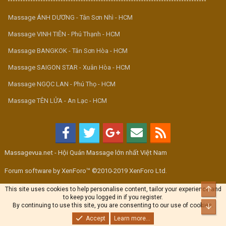
Massage ÁNH DƯƠNG - Tân Sơn Nhì - HCM
Massage VINH TIÊN - Phú Thạnh - HCM
Massage BANGKOK - Tân Sơn Hòa - HCM
Massage SAIGON STAR - Xuân Hòa - HCM
Massage NGỌC LAN - Phú Thọ - HCM
Massage TÊN LỬA - An Lạc - HCM
Massagevua.net - Hội Quán Massage lớn nhất Việt Nam
Forum software by XenForo™ ©2010-2019 XenForo Ltd.
Top
This site uses cookies to help personalise content, tailor your experience and
to keep you logged in if you register.
By continuing to use this site, you are consenting to our use of cookies.
Bott
Accept
Learn more...