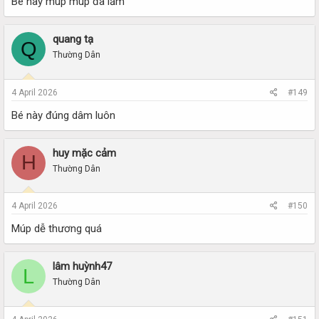
Bé này múp múp đã lắm
quang tạ
Q
Thường Dân
4 April 2026
#149
Bé này đúng dâm luôn
huy mặc cảm
H
Thường Dân
4 April 2026
#150
Múp dễ thương quá
lâm huỳnh47
L
Thường Dân