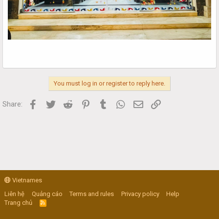
You must log in or register to reply here.
Facebook
Twitter
Reddit
Pinterest
Tumblr
WhatsApp
Email
Link
Share:
Vietnames
Liên hệ
Quảng cáo
Terms and rules
Privacy policy
Help
Trang chủ
R
S
S