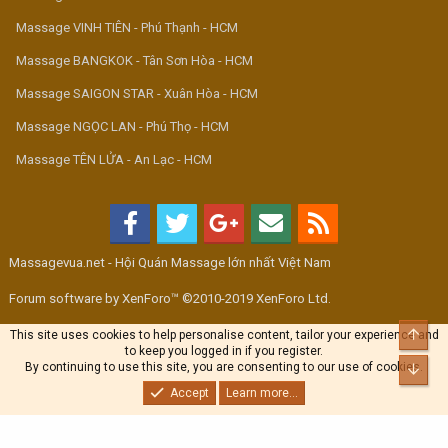
Massage VINH TIÊN - Phú Thạnh - HCM
Massage BANGKOK - Tân Sơn Hòa - HCM
Massage SAIGON STAR - Xuân Hòa - HCM
Massage NGỌC LAN - Phú Thọ - HCM
Massage TÊN LỬA - An Lạc - HCM
Massagevua.net - Hội Quán Massage lớn nhất Việt Nam
Forum software by XenForo™ ©2010-2019 XenForo Ltd.
Top
This site uses cookies to help personalise content, tailor your experience and
to keep you logged in if you register.
By continuing to use this site, you are consenting to our use of cookies.
Bott
Accept
Learn more...