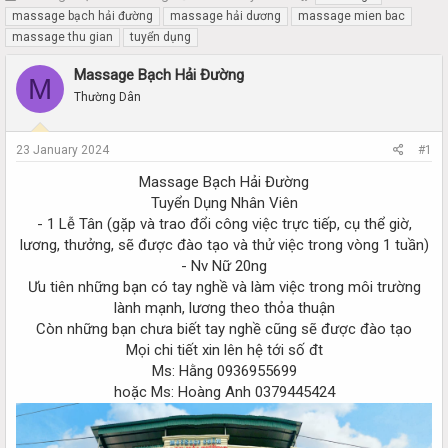
h
t
massage bạch hải đường
massage hải dương
massage mien bac
r
a
massage thu gian
tuyển dụng
e
r
a
t
Massage Bạch Hải Đường
M
d
d
Thường Dân
s
a
t
t
a
e
23 January 2024
#1
r
t
Massage Bạch Hải Đường
e
Tuyển Dụng Nhân Viên
r
- 1 Lễ Tân (gặp và trao đổi công việc trực tiếp, cụ thể giờ,
lương, thưởng, sẽ được đào tạo và thử việc trong vòng 1 tuần)
- Nv Nữ 20ng
Ưu tiên những bạn có tay nghề và làm việc trong môi trường
lành mạnh, lương theo thỏa thuận
Còn những bạn chưa biết tay nghề cũng sẽ được đào tạo
Mọi chi tiết xin lên hệ tới số đt
Ms: Hằng 0936955699
hoặc Ms: Hoàng Anh 0379445424