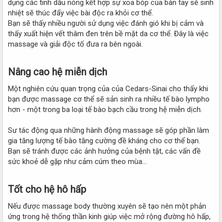
dụng các tinh dầu nóng kết hợp sự xoa bóp của bàn tay sẽ sinh
nhiệt sẽ thúc đẩy việc bài độc ra khỏi cơ thể.
Bạn sẽ thấy nhiều người sử dụng việc đánh gió khi bị cảm và
thấy xuất hiện vết thâm đen trên bề mặt da cơ thể. Đây là việc
massage và giải độc tố đưa ra bên ngoài.
Nâng cao hệ miễn dịch​
Một nghiên cứu quan trọng của của Cedars-Sinai cho thấy khi
bạn được massage cơ thể sẽ sản sinh ra nhiều tế bào lympho
hơn - một trong ba loại tế bào bạch cầu trong hệ miễn dịch.
Sư tác động qua những hành động massage sẽ góp phần làm
gia tăng lượng tế bào tăng cường đề kháng cho cơ thể bạn.
Bạn sẽ tránh được các ảnh hưởng của bệnh tật, các vấn đề
sức khoẻ dễ gặp như cảm cúm theo mùa...
Tốt cho hệ hô hấp​
Nếu được massage body thường xuyên sẽ tạo nên một phản
ứng trong hệ thống thần kinh giúp việc mở rộng đường hô hấp,