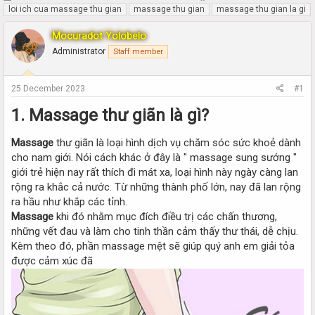
h
t
loi ich cua massage thu gian
massage thu gian
massage thu gian la gi
r
a
e
r
Mocuradot Yolobelo
a
t
Administrator
Staff member
d
d
s
a
t
t
25 December 2023
#1
a
e
r
1. Massage thư giãn là gì?​
t
e
Massage
thư giãn là loại hình dịch vụ chăm sóc sức khoẻ dành
r
cho nam giới. Nói cách khác ở đây là " massage sung sướng "
giới trẻ hiện nay rất thích đi mát xa, loại hình này ngày càng lan
rộng ra khắc cả nước. Từ những thành phố lớn, nay đã lan rộng
ra hầu như khắp các tỉnh.
Massage
khi đó nhằm mục đích điều trị các chấn thương,
những vết đau và làm cho tinh thần cảm thấy thư thái, dễ chịu.
Kèm theo đó, phần massage mệt sẽ giúp quý anh em giải tỏa
được cảm xúc đã