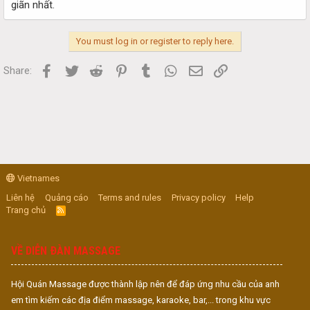
giãn nhất.
You must log in or register to reply here.
Facebook
Twitter
Reddit
Pinterest
Tumblr
WhatsApp
Email
Link
Share:
Vietnames
Liên hệ
Quảng cáo
Terms and rules
Privacy policy
Help
Trang chủ
R
S
S
VỀ DIỄN ĐÀN MASSAGE
Hội Quán Massage được thành lập nên để đáp ứng nhu cầu của anh
em tìm kiếm các địa điểm massage, karaoke, bar,... trong khu vực