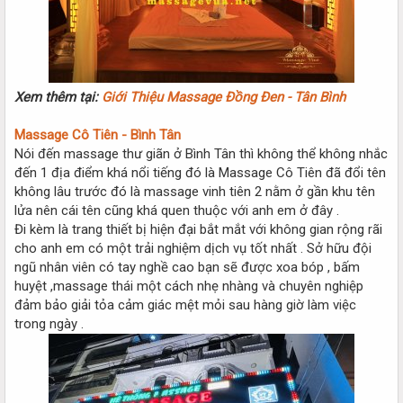
Xem thêm tại:
Giới Thiệu Massage Đồng Đen - Tân Bình
Massage Cô Tiên - Bình Tân
Nói đến massage thư giãn ở Bình Tân thì không thể không nhắc
đến 1 địa điểm khá nổi tiếng đó là Massage Cô Tiên đã đổi tên
không lâu trước đó là massage vinh tiên 2 nằm ở gần khu tên
lửa nên cái tên cũng khá quen thuộc với anh em ở đây .
Đi kèm là trang thiết bị hiện đại bắt mắt với không gian rộng rãi
cho anh em có một trải nghiệm dịch vụ tốt nhất . Sở hữu đội
ngũ nhân viên có tay nghề cao bạn sẽ được xoa bóp , bấm
huyệt ,massage thái một cách nhẹ nhàng và chuyên nghiệp
đảm bảo giải tỏa cảm giác mệt mỏi sau hàng giờ làm việc
trong ngày .