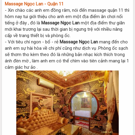
Massage Ngọc Lan - Quận 11
- Xin chào các anh em đồng râm, nói đến massage quận 11 thì
hôm nay tui giới thiệu cho anh em một địa điểm ăn chơi nổi
tiếng ở đây , đó là
Massage Ngọc Lan
một địa điểm thư giãn
mới khai trương lại sau thời gian bị ngưng trệ với nhiều nâng
cấp về trang thiết bị và phòng ốc.
- Với tiêu chí ngon - bổ - rẻ
Massage Ngọc Lan
mang đến cho
anh em sự hài hòa về chi phí cũng như dịch vụ .Phòng ốc sạch
sẽ thơm tho kèm theo đó là những bản nhạc kích thích trong
ánh đèn mờ , làm anh em có thể chìm vào tiên cảnh mang lại 1
cảm giác hư ảo .