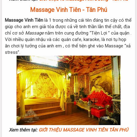
Massage Vinh Tiên
-
Tân Phú
Massage Vinh Tiên
là 1 trong những cái tên đáng tin cậy có thể
giúp cho anh em giải tỏa được cả về tinh thần lẫn thể chất, địa
chỉ cơ sở
Massage
nằm trên cung đường “Tiện Lợi ” của quận .
Vời nhiều quán nhậu và các quán cafe, karaoke, là nơi tụ họp
ăn chơi lý tưởng của anh em , có thể tiện ghé vào Massage “xả
stress”.
Xem thêm tại:
GIỚI THIỆU MASSAGE VINH TIÊN TÂN PHÚ