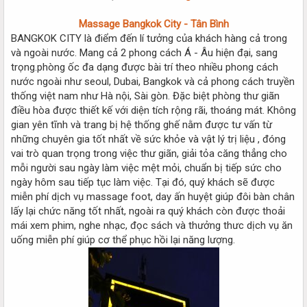
Massage Bangkok City - Tân Bình
BANGKOK CITY là điểm đến lí tưởng của khách hàng cả trong
và ngoài nước. Mang cả 2 phong cách Á - Âu hiện đại, sang
trọng.phòng ốc đa dạng được bài trí theo nhiều phong cách
nước ngoài như seoul, Dubai, Bangkok và cả phong cách truyền
thống việt nam như Hà nội, Sài gòn. Đặc biệt phòng thư giãn
điều hòa được thiết kế với diện tích rộng rãi, thoáng mát. Không
gian yên tĩnh và trang bị hệ thống ghế nằm được tư vấn từ
những chuyên gia tốt nhất về sức khỏe và vật lý trị liệu , đóng
vai trò quan trọng trong việc thư giãn, giải tỏa căng thẳng cho
mỗi người sau ngày làm việc mệt mỏi, chuẩn bị tiếp sức cho
ngày hôm sau tiếp tục làm việc. Tại đó, quý khách sẽ được
miễn phí dịch vụ massage foot, day ấn huyệt giúp đôi bàn chân
lấy lại chức năng tốt nhất, ngoài ra quý khách còn được thoải
mái xem phim, nghe nhạc, đọc sách và thưởng thưc dịch vụ ăn
uống miễn phí giúp cơ thể phục hồi lại năng lượng.