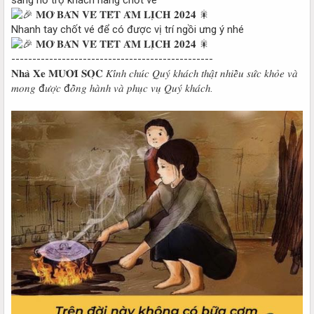
Nhanh tay chốt vé để có được vị trí ngồi ưng ý nhé
------------------------------------------------
𝐍𝐡𝐚̀ 𝐗𝐞 𝐌𝐔̛𝐎̛̀𝐈 𝐒𝐎̣𝐂 𝐾𝑖́𝑛ℎ 𝑐ℎ𝑢́𝑐 𝑄𝑢𝑦́ 𝑘ℎ𝑎́𝑐ℎ 𝑡ℎ𝑎̣̂𝑡 𝑛ℎ𝑖𝑒̂̀𝑢 𝑠𝑢̛́𝑐 𝑘ℎ𝑜̉𝑒 𝑣𝑎̀
𝑚𝑜𝑛𝑔 đ𝑢̛𝑜̛̣𝑐 đ𝑜̂̀𝑛𝑔 ℎ𝑎̀𝑛ℎ 𝑣𝑎̀ 𝑝ℎ𝑢̣𝑐 𝑣𝑢̣ 𝑄𝑢𝑦́ 𝑘ℎ𝑎́𝑐ℎ.