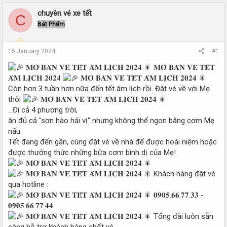
r
a
e
r
chuyên vé xe tết
C
a
t
Bát Phẩm
d
d
s
a
t
t
15 January 2024
#1
a
e
r
𝐌𝐎̛̉ 𝐁𝐀́𝐍 𝐕𝐄́ 𝐓𝐄̂́𝐓
t
𝐀̂𝐌 𝐋𝐈̣𝐂𝐇 𝟐𝟎𝟐𝟒
e
Còn hơn 3 tuần hơn nữa đến tết âm lịch rồi. Đặt vé về với Mẹ
r
thôi
...Đi cả 4 phương trời,
ăn đủ cả "sơn hào hải vị" nhưng không thể ngon bằng cơm Mẹ
nấu.
Tết đang đến gần, cùng đặt vé về nhà để được hoài niệm hoặc
được thưởng thức những bữa cơm bình dị của Mẹ!
Khách hàng đặt vé
qua hotline :
𝟎𝟗𝟎𝟓.𝟔𝟔.𝟕𝟕.𝟑𝟑 -
𝟎𝟗𝟎𝟓.𝟔𝟔.𝟕𝟕.𝟒𝟒
Tổng đài luôn sẵn
sàng hỗ trợ khách hàng chốt vé