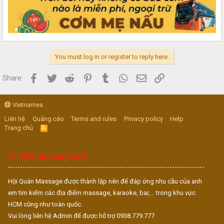
You must log in or register to reply here.
Facebook
Twitter
Reddit
Pinterest
Tumblr
WhatsApp
Email
Link
Share:
Vietnames
Liên hệ
Quảng cáo
Terms and rules
Privacy policy
Help
Trang chủ
R
S
S
VỀ DIỄN ĐÀN MASSAGE
Hội Quán Massage được thành lập nên để đáp ứng nhu cầu của anh
em tìm kiếm các địa điểm massage, karaoke, bar,... trong khu vực
HCM cũng như toàn quốc.
Vui lòng liên hệ Admin để được hỗ trợ 0938.779.777