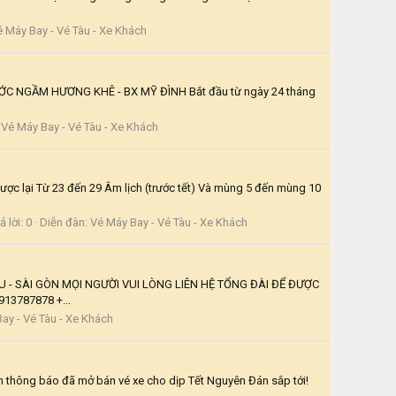
 Máy Bay - Vé Tàu - Xe Khách
uyên tuyến: HƯƠNG KHÊ - BX NƯỚC NGẦM HƯƠNG KHÊ - BX MỸ ĐÌNH Bắt đầu từ ngày 24 tháng
:
Vé Máy Bay - Vé Tàu - Xe Khách
ợc lại Từ 23 đến 29 Âm lịch (trước tết) Và mùng 5 đến mùng 10
ả lời: 0
Diễn đàn:
Vé Máy Bay - Vé Tàu - Xe Khách
 - SÀI GÒN MỌI NGƯỜI VUI LÒNG LIÊN HỆ TỔNG ĐÀI ĐỂ ĐƯỢC
13787878 +...
ay - Vé Tàu - Xe Khách
hông báo đã mở bán vé xe cho dịp Tết Nguyên Đán sắp tới!