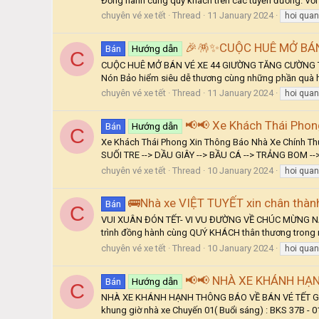
Đồng hành cùng quý khách trên các tuyến đường. Với
chuyên vé xe tết
Thread
11 January 2024
hoi qua
🎉🪅✨CUỘC HUÊ MỞ BÁN
Bán
Hướng dẫn
C
CUỘC HUÊ MỞ BÁN VÉ XE 44 GIƯỜNG TĂNG CƯỜNG TẾT ĐỢ
Nón Bảo hiểm siêu dễ thương cùng những phần quà hấp
chuyên vé xe tết
Thread
11 January 2024
hoi qua
📢📢 Xe Khách Thái Phon
Bán
Hướng dẫn
C
Xe Khách Thái Phong Xin Thông Báo Nhà Xe Chính T
SUỐI TRE --> DẦU GIÂY --> BẦU CÁ --> TRẢNG BOM -->
chuyên vé xe tết
Thread
10 January 2024
hoi qua
🚌Nhà xe VIỆT TUYẾT xin chân thà
Bán
C
VUI XUÂN ĐÓN TẾT- VI VU ĐƯỜNG VỀ CHÚC MỪNG NĂM G
trình đồng hành cùng QUÝ KHÁCH thân thương trong
chuyên vé xe tết
Thread
10 January 2024
hoi qua
📢📢 NHÀ XE KHÁNH HẠN
Bán
Hướng dẫn
C
NHÀ XE KHÁNH HẠNH THÔNG BÁO VỀ BÁN VÉ TẾT GIÁP TH
khung giờ nhà xe Chuyến 01( Buổi sáng) : BKS 37B - 017