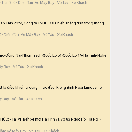
Trả lời: 0
Diễn đàn:
Vé Máy Bay - Vé Tàu - Xe Khách
uyên Đán Giáp Thìn 2024, Công ty TNHH Đại Chiến Thắng trân trọng thông
0
Diễn đàn:
Vé Máy Bay - Vé Tàu - Xe Khách
ơng-Đồng Nai-Nhơn Trạch-Quốc Lộ 51-Quốc Lộ 1A-Hà Tĩnh-Nghệ
y Bay - Vé Tàu - Xe Khách
t là điều khiến ai cũng nhức đầu. Riêng Bình Hoài Limousine,
 Bay - Vé Tàu - Xe Khách
: - Tại VP Bến xe mới Hà Tĩnh và Vp 83 Ngọc Hồi Hà Nội -
đàn:
Vé Máy Bay - Vé Tàu - Xe Khách