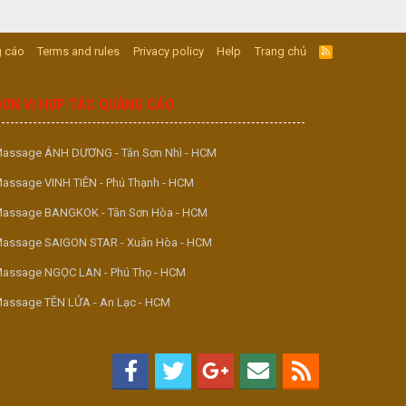
 cáo
Terms and rules
Privacy policy
Help
Trang chủ
R
S
S
ĐƠN VỊ HỢP TÁC QUẢNG CÁO
assage ÁNH DƯƠNG - Tân Sơn Nhì - HCM
assage VINH TIÊN - Phú Thạnh - HCM
assage BANGKOK - Tân Sơn Hòa - HCM
assage SAIGON STAR - Xuân Hòa - HCM
assage NGỌC LAN - Phú Thọ - HCM
assage TÊN LỬA - An Lạc - HCM