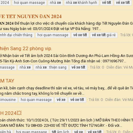
n 2024
hoi quan massage
nhà
xe
nhà
xe
khánh hạnh
vé
tết
vé
xe
tết
́ 𝐓𝐄̂́𝐓 𝐍𝐆𝐔𝐘𝐄̂𝐍 Đ𝐀́𝐍 𝟐𝟎𝟐𝟒
 𝐍𝐆𝐔𝐘𝐄̂𝐍 Đ𝐀́𝐍 𝟐𝟎𝟐𝟒 Để thuận lợi cho việc di chuyển của khách hàng dịp Tết Ng
ư sau Ngày bán vé: 03/01/2024 Đặt vé tại VP Đà Nẵng: 197...
Trả lời: 
tnhh đại chiến thắng
hoi quan massage
vé
xe
tết
vé
xe
tết
giá rẻ
hiện Sang 22 phòng vip.
Mở Nhận bán vé Tết âm lịch 2024 Sài Gòn-Bình Dương-An Phú-Lam Hồng-An Sư
Tân Kỳ-Anh Sơn-Con Cuông-Mường Xén Tổng đài nhận vé : 0971696797...
Trả lời: 0
Diễn đàn:
Vé Má
 massage
nhà
xe
nhà
xe
: thiện sang
vé
xe
tết
ẦM TAY
, bên cạnh chạy deadline thì săn vé xe, vé tàu, vé máy bay,...để về quê ăn Tế
ũng nằm chắc trong tay, không lo trễ chuyến xe về...
Trả lời: 0
Diễn đàn:
Vé Máy
 limousine
hoi quan massage
vé
xe
vé
xe
tết
CH 2024💥
chính thức: 10/1/2024 DL ( Tức 29/11/2023 âm lịch ) MỞ BÁN THEO HÌNH THỨC
IAN MỞ BÁN: Từ 08H00- 22H00 VÉ TẾT ĐƯỢC TÍNH TỪ NGÀY: - Đối với...
Trả lời: 0
Diễn 
hiên hà
hoi quan massage
tết
âm lịch
vé
xe
vé
xe
tết