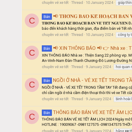
chuyên vé xe tết
Thread
10 January 2024
giáp thì
📢 𝐓𝐇𝐎̂𝐍𝐆 𝐁𝐀́𝐎 𝐊𝐄̂́ 𝐇𝐎𝐀̣𝐂𝐇 𝐁𝐀́𝐍 𝐕
Bán
C
𝐓𝐇𝐎̂𝐍𝐆 𝐁𝐀́𝐎 𝐊𝐄̂́ 𝐇𝐎𝐀̣𝐂𝐇 𝐁𝐀́𝐍 𝐕𝐄́ 𝐓𝐄̂́
báo đến khách hàng thời gian, địa điểm bán vé Tết nh
chuyên vé xe tết
Thread
10 January 2024
công ty 
📢 XIN THÔNG BÁO 📢 👉 Nhà xe : T
Bán
C
XIN THÔNG BÁO Nhà xe : Thiện Sang 22 phòng vip. 
An-Vinh-Nam Đàn-Thanh Chương-Đô Lương-Đường N5-
chuyên vé xe tết
Thread
9 January 2024
hoi quan
NGỒI Ở NHÀ - VÉ XE TẾT TRONG T
Bán
C
NGỒI Ở NHÀ - VÉ XE TẾT TRONG TẦM TAY Tết đang cận kề
chỉ cần ngồi ở nhà cầm điện thoại thôi thì vé xe Tết c
chuyên vé xe tết
Thread
9 January 2024
bình hoài
THÔNG BÁO BÁN VÉ XE TẾT ÂM LỊ
Bán
C
THÔNG BÁO BÁN VÉ XE TẾT ÂM LỊCH 2024 Ngày mở bán 
HOTLINE : 19009067 -0981127575 -0981347575 THỜI G
chuyên vé xe tết
Thread
9 January 2024
hãng
xe
t