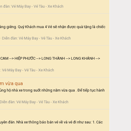
ễn đàn:
Vé Máy Bay - Vé Tàu - Xe Khách
g giêng. Quý Khách mua 4 Vé sẽ nhận được quà tặng là chiếc
Diễn đàn:
Vé Máy Bay - Vé Tàu - Xe Khách
N CAM --> HIỆP PHƯỚC --> LONG THÀNH --> LONG KHÁNH -->
n:
Vé Máy Bay - Vé Tàu - Xe Khách
ăm vừa qua
hộ nhà xe trong suốt những năm vừa qua . Để tiếp tục hành
Diễn đàn:
Vé Máy Bay - Vé Tàu - Xe Khách
n đán. Nhà xe thông báo bán vé về và vé đi như sau: 1. Các