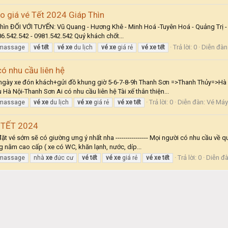
 giá vé Tết 2024 Giáp Thìn
ìn ĐỐI VỚI TUYẾN: Vũ Quang - Hương Khê - Minh Hoá -Tuyên Hoá - Quảng Trị - 
886.542.542 - 0981.542.542 Quý khách chốt...
Trả lời: 0
Diễn đàn
 massage
vé
tết
vé
xe
du lịch
vé
xe
giá rẻ
vé
xe
tết
 có nhu cầu liên hệ
 ngày xe đón khách+gửi đồ khung giờ 5-6-7-8-9h Thanh Sơn =>Thanh Thủy=>Hà 
à Nội-Thanh Sơn Ai có nhu cầu liên hệ Tài xế thân thiện...
Trả lời: 0
Diễn đàn:
Vé Máy 
 massage
vé
xe
du lịch
vé
xe
giá rẻ
vé
xe
tết
 TẾT 2024
sớm sẽ có giường ưng ý nhất nha ---------------- Mọi người có nhu cầu về quê
 nằm cao cấp ( xe có WC, khăn lạnh, nước, díp...
Trả lời: 0
Diễn đ
 massage
nhà
xe
đức cư
vé
tết
vé
xe
giá rẻ
vé
xe
tết