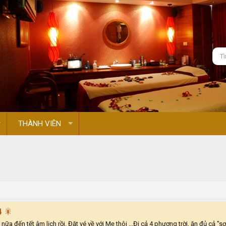
THÀNH VIÊN
𝟒 🎇
hơn 3 tuần hơn nữa đến tết âm lịch rồi. Đặt vé về với Mẹ thôi ...Đi cả 4 phương trời, ăn