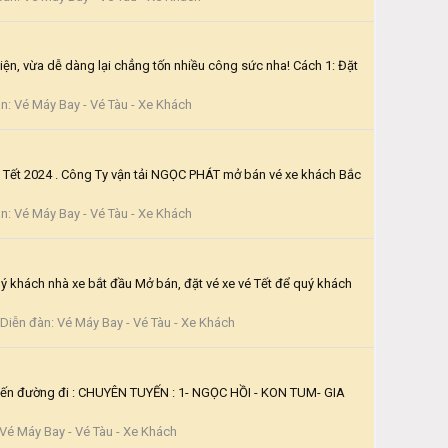
, vừa dễ dàng lại chẳng tốn nhiều công sức nha! Cách 1: Đặt
àn:
Vé Máy Bay - Vé Tàu - Xe Khách
n Tết 2024 . Công Ty vận tải NGỌC PHÁT mở bán vé xe khách Bắc
àn:
Vé Máy Bay - Vé Tàu - Xe Khách
quý khách nhà xe bắt đầu Mở bán, đặt vé xe vé Tết để quý khách
Diễn đàn:
Vé Máy Bay - Vé Tàu - Xe Khách
uyến đường đi : CHUYÊN TUYẾN : 1- NGỌC HỒI - KON TUM- GIA
Vé Máy Bay - Vé Tàu - Xe Khách