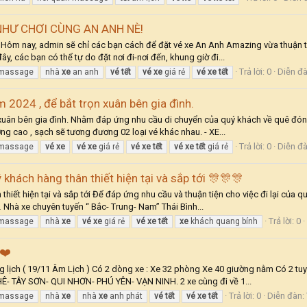
NHƯ CHƠI CÙNG AN ANH NÈ!
nay, admin sẽ chỉ các bạn cách để đặt vé xe An Anh Amazing vừa thuận tiện
, các bạn có thể tự do đặt nơi đi-nơi đến, khung giờ đi...
Trả lời: 0
Diễn đ
 massage
nhà
xe
an anh
vé
tết
vé
xe
giá rẻ
vé
xe
tết
 2024 , để bắt trọn xuân bên gia đình.
 xuân bên gia đình. Nhằm đáp ứng nhu cầu di chuyển của quý khách về quê đó
g cao , sạch sẽ tương đương 02 loại vé khác nhau. - XE...
Trả lời: 0
Diễn đ
 massage
vé
xe
vé
xe
giá rẻ
vé
xe
tết
vé
xe
tết
giá rẻ
khách hàng thân thiết hiện tại và sắp tới 🎊🎊🎊
hiết hiện tại và sắp tới Để đáp ứng nhu cầu và thuận tiện cho việc đi lại của 
 Nhà xe chuyên tuyến “ Bắc- Trung- Nam” Thái Bình...
Trả lời: 0
 massage
nhà
xe
vé
xe
giá rẻ
vé
xe
tết
xe
khách quang bính
❤️
lịch ( 19/11 Âm Lịch ) Có 2 dòng xe : Xe 32 phòng Xe 40 giường nằm Có 2 t
- TÂY SƠN- QUI NHƠN- PHÚ YÊN- VẠN NINH. 2 xe cùng đi về 1...
Trả lời: 0
Diễn đàn:
 massage
nhà
xe
nhà
xe
anh phát
vé
tết
vé
xe
tết