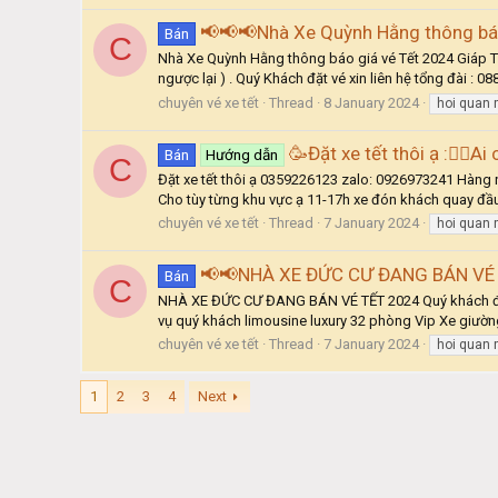
📢📢📢Nhà Xe Quỳnh Hằng thông báo
Bán
C
Nhà Xe Quỳnh Hằng thông báo giá vé Tết 2024 Giáp Th
ngược lại ) . Quý Khách đặt vé xin liên hệ tổng đài : 0
chuyên vé xe tết
Thread
8 January 2024
hoi quan
🥳Đặt xe tết thôi ạ :🙋‍♂️Ai
Bán
Hướng dẫn
C
Đặt xe tết thôi ạ 0359226123 zalo: 0926973241 Hàng
Cho tùy từng khu vực ạ 11-17h xe đón khách quay đầu H
chuyên vé xe tết
Thread
7 January 2024
hoi quan
📢📢NHÀ XE ĐỨC CƯ ĐANG BÁN VÉ
Bán
C
NHÀ XE ĐỨC CƯ ĐANG BÁN VÉ TẾT 2024 Quý khách đặt vé 
vụ quý khách limousine luxury 32 phòng Vip Xe giường
chuyên vé xe tết
Thread
7 January 2024
hoi quan
1
2
3
4
Next