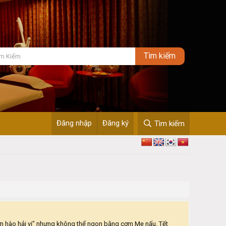
Đăng nhập
Đăng ký
Tìm kiếm
 đủ cả "sơn hào hải vị" nhưng không thể ngon bằng cơm Mẹ nấu. Tết