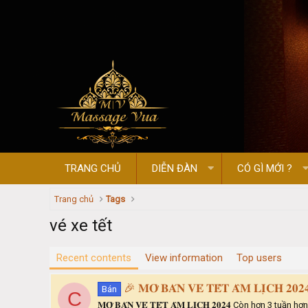
TRANG CHỦ
DIỄN ĐÀN
CÓ GÌ MỚI ?
Trang chủ
Tags
vé xe tết
Recent contents
View information
Top users
🎉 𝐌𝐎̛̉ 𝐁𝐀́𝐍 𝐕𝐄́ 𝐓𝐄̂́𝐓 𝐀̂𝐌 𝐋𝐈̣𝐂𝐇 𝟐𝟎
Bán
C
𝐌𝐎̛̉ 𝐁𝐀́𝐍 𝐕𝐄́ 𝐓𝐄̂́𝐓 𝐀̂𝐌 𝐋𝐈̣𝐂𝐇 𝟐𝟎𝟐𝟒 Còn 