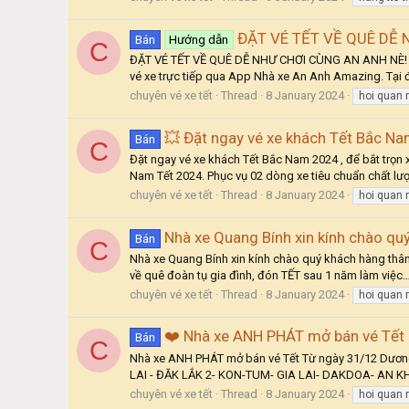
ĐẶT VÉ TẾT VỀ QUÊ DỄ 
Bán
Hướng dẫn
C
ĐẶT VÉ TẾT VỀ QUÊ DỄ NHƯ CHƠI CÙNG AN ANH NÈ! Hôm 
vé xe trực tiếp qua App Nhà xe An Anh Amazing. Tại đây
chuyên vé xe tết
Thread
8 January 2024
hoi quan
💥 Đặt ngay vé xe khách Tết Bắc Nam
Bán
C
Đặt ngay vé xe khách Tết Bắc Nam 2024 , để bắt trọn
Nam Tết 2024. Phục vụ 02 dòng xe tiêu chuẩn chất lượn
chuyên vé xe tết
Thread
8 January 2024
hoi quan
Nhà xe Quang Bính xin kính chào quý 
Bán
C
Nhà xe Quang Bính xin kính chào quý khách hàng thân t
về quê đoàn tụ gia đình, đón TẾT sau 1 năm làm việc…
chuyên vé xe tết
Thread
8 January 2024
hoi quan
❤️ Nhà xe ANH PHÁT mở bán vé Tết 
Bán
C
Nhà xe ANH PHÁT mở bán vé Tết Từ ngày 31/12 Dương 
LAI - ĐĂK LẮK 2- KON-TUM- GIA LAI- DAKDOA- AN KHÊ
chuyên vé xe tết
Thread
8 January 2024
hoi quan