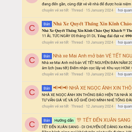
đang đến gần, cùng đặt vé về nhà để được hoài niệm
chuyên vé xe tết
Thread
15 January 2024
hoi qua
𝐍𝐡𝐚̀ 𝐗𝐞 𝐐𝐮𝐲𝐞̂́𝐭 𝐓𝐡𝐚̆́𝐧𝐠 𝐗𝐢𝐧 𝐊𝐢́𝐧𝐡 𝐂𝐡𝐚̀
Bán
C
𝐍𝐡𝐚̀ 𝐗𝐞 𝐐𝐮𝐲𝐞̂́𝐭 𝐓𝐡𝐚̆́𝐧𝐠 𝐗𝐢𝐧 𝐊𝐢́𝐧𝐡 𝐂𝐡𝐚̀𝐨 𝐐𝐮
11 ÂL TỨC NGÀY 05 tháng 01 DL 𝐓𝐨̂̉𝐧𝐠 đ𝐚̀𝐢 đ𝐚̣̆𝐭 𝐯𝐞́: 
chuyên vé xe tết
Thread
13 January 2024
hoi qua
Nhà xe Mai Anh mở bán VÉ TẾT N
Bán
C
Nhà xe Mai Anh mở bán VÉ TẾT NGUYÊN ĐÁN NĂM 2024 G
âm lịch (sau tết) Điểm nhận cọc lấy vé: Khu vực HCM:
chuyên vé xe tết
Thread
13 January 2024
hoi qua
📢📢📢 NHÀ XE NGỌC ÁNH XIN THÔ
Bán
C
NHÀ XE NGỌC ÁNH XIN THÔNG BÁO HIỆN TẠI NHÀ XE
TƯ VẤN GIÁ VÉ VÀ SỐ GHẾ CHO MÌNH NHÉ TỔNG ĐÀI 
chuyên vé xe tết
Thread
12 January 2024
hoi qua
🎊 TẾT ĐẾN XUÂN SANG 
Bán
Hướng dẫn
C
TẾT ĐẾN XUÂN SANG - DI CHUYỂN DỄ DÀNG Xe Khách L