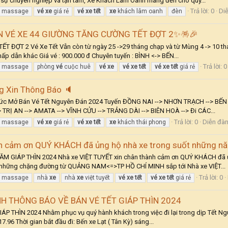
 sự chuyên nghiệp và tận tâm, Xe Khách Lâm Oanh mang đến cho quý...
Trả lời: 0
Di
n massage
vé
xe
giá rẻ
vé
xe
tết
xe
khách lâm oanh
đèn
 VÉ XE 44 GIƯỜNG TĂNG CƯỜNG TẾT ĐỢT 2✨🪅🎉
T 2 Vé Xe Tết Vẫn còn từ ngày 25 ->29 tháng chạp và từ Mùng 4 -> 10 thán
 dẫn khác Giá vé : 900.000 đ Chuyên tuyến : BÌNH <-> BẾN...
Trả lời: 0
n massage
phòng
vé
cuộc huê
vé
xe
vé
xe
tết
vé
xe
tết
giá rẻ
g Xin Thông Báo 🔈
hức Mở Bán Vé Tết Nguyên Đán 2024 Tuyến ĐỒNG NAI --> NHƠN TRẠCH --> BẾ
 TRỊ AN --> AMATA --> VĨNH CỬU --> TRẢNG DÀI --> BIÊN HOÀ --> Đi CÁC...
Trả lời: 0
Diễn đà
n massage
vé
xe
giá rẻ
vé
xe
tết
xe
khách thái phong
nh cảm ơn QUÝ KHÁCH đã ủng hộ nhà xe trong suốt những n
IÁP THÌN 2024 Nhà xe VIỆT TUYẾT xin chân thành cảm ơn QUÝ KHÁCH đã ủng 
 những chặng đường từ QUẢNG NAM<=>TP HỒ CHÍ MINH sắp tới Nhà xe VIỆT...
Trả lời: 0
n massage
nhà
xe
nhà
xe
việt tuyết
vé
xe
tết
vé
xe
tết
giá rẻ
H THÔNG BÁO VỀ BÁN VÉ TẾT GIÁP THÌN 2024
ÌN 2024 Nhằm phục vụ quý hành khách trong việc đi lại trong dịp Tết Nguyê
.96 Thời gian bắt đầu đi: Bến xe Lạt ( Tân Kỳ) sáng...