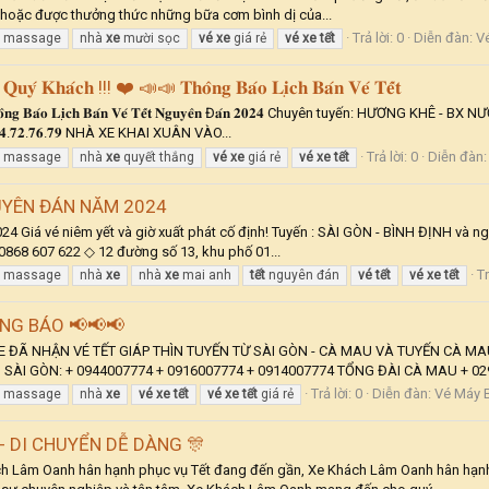
 hoặc được thưởng thức những bữa cơm bình dị của...
Trả lời: 0
Diễn đàn:
Vé
n massage
nhà
xe
mười sọc
vé
xe
giá rẻ
vé
xe
tết
𝐨 𝐐𝐮𝐲́ 𝐊𝐡𝐚́𝐜𝐡 !!! ❤️ 📣📣 𝐓𝐡𝐨̂𝐧𝐠 𝐁𝐚́𝐨 𝐋𝐢̣𝐜𝐡 𝐁𝐚́𝐧 𝐕𝐞́ 𝐓𝐞̂́𝐭
́ 𝐊𝐡𝐚́𝐜𝐡 !!! 𝐓𝐡𝐨̂𝐧𝐠 𝐁𝐚́𝐨 𝐋𝐢̣𝐜𝐡 𝐁𝐚́𝐧 𝐕𝐞́ 𝐓𝐞̂́𝐭 𝐍𝐠𝐮𝐲𝐞̂𝐧 Đ𝐚́𝐧 𝟐𝟎𝟐𝟒 Ch
𝟗𝟎𝟒.𝟕𝟐.𝟕𝟔.𝟕𝟗 NHÀ XE KHAI XUÂN VÀO...
Trả lời: 0
Diễn đàn
n massage
nhà
xe
quyết thắng
vé
xe
giá rẻ
vé
xe
tết
GUYÊN ĐÁN NĂM 2024
iá vé niêm yết và giờ xuất phát cố định! Tuyến : SÀI GÒN - BÌNH ĐỊNH và ngư
 0868 607 622 ◇ 12 đường số 13, khu phố 01...
Tr
n massage
nhà
xe
nhà
xe
mai anh
tết
nguyên đán
vé
tết
vé
xe
tết
NG BÁO 📢📢📢
 ĐÃ NHẬN VÉ TẾT GIÁP THÌN TUYẾN TỪ SÀI GÒN - CÀ MAU VÀ TUYẾN CÀ MAU
SÀI GÒN: + 0944007774 + 0916007774 + 0914007774 TỔNG ĐÀI CÀ MAU + 029
Trả lời: 0
Diễn đàn:
Vé Máy B
n massage
nhà
xe
vé
xe
tết
vé
xe
tết
giá rẻ
- DI CHUYỂN DỄ DÀNG 🎊
âm Oanh hân hạnh phục vụ Tết đang đến gần, Xe Khách Lâm Oanh hân hạnh t