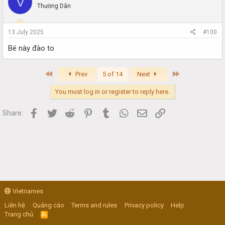
V
Thường Dân
13 July 2025
#100
Bé này đào to
First
Last
Prev
5 of 14
Next
You must log in or register to reply here.
Facebook
Twitter
Reddit
Pinterest
Tumblr
WhatsApp
Email
Link
Share:
Vietnames
Liên hệ
Quảng cáo
Terms and rules
Privacy policy
Help
Trang chủ
R
S