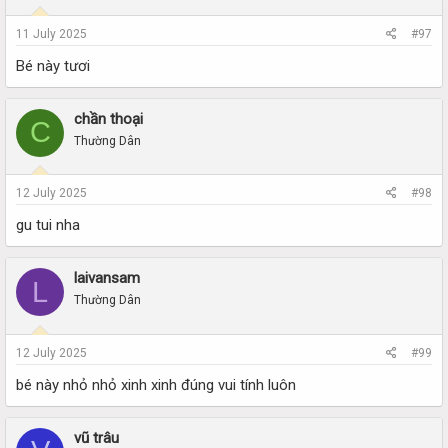
11 July 2025
#97
Bé này tươi
chần thoại
C
Thường Dân
12 July 2025
#98
gu tui nha
laivansam
L
Thường Dân
12 July 2025
#99
bé này nhỏ nhỏ xinh xinh đúng vui tính luôn
vũ trâu