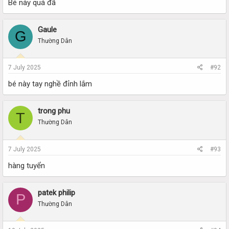
Bé này quá đã
Gaule
G
Thường Dân
7 July 2025
#92
bé này tay nghề đỉnh lắm
trong phu
T
Thường Dân
7 July 2025
#93
hàng tuyển
patek philip
P
Thường Dân