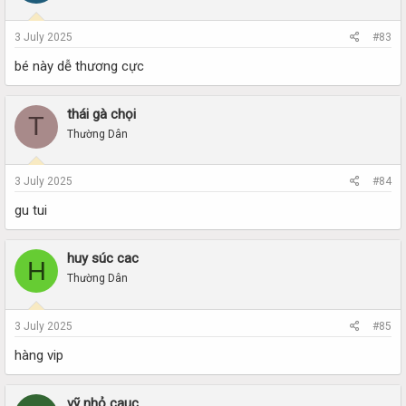
3 July 2025
#83
bé này dễ thương cực
thái gà chọi
T
Thường Dân
3 July 2025
#84
gu tui
huy súc cac
H
Thường Dân
3 July 2025
#85
hàng vip
vỹ nhỏ cauc