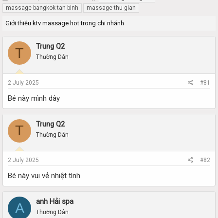
h
t
massage bangkok tan binh
massage thu gian
r
a
Giới thiệu ktv massage hot trong chi nhánh
e
r
a
t
d
d
Trung Q2
T
s
a
Thường Dân
t
t
a
e
r
2 July 2025
#81
t
e
Bé này mình dây
r
Trung Q2
T
Thường Dân
2 July 2025
#82
Bé này vui vẻ nhiệt tình
anh Hải spa
A
Thường Dân