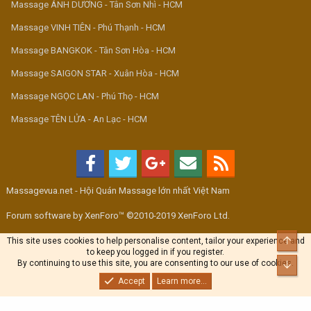
Massage ÁNH DƯƠNG - Tân Sơn Nhì - HCM
Massage VINH TIÊN - Phú Thạnh - HCM
Massage BANGKOK - Tân Sơn Hòa - HCM
Massage SAIGON STAR - Xuân Hòa - HCM
Massage NGỌC LAN - Phú Thọ - HCM
Massage TÊN LỬA - An Lạc - HCM
Massagevua.net - Hội Quán Massage lớn nhất Việt Nam
Forum software by XenForo™ ©2010-2019 XenForo Ltd.
Top
This site uses cookies to help personalise content, tailor your experience and
to keep you logged in if you register.
By continuing to use this site, you are consenting to our use of cookies.
Bott
Accept
Learn more...