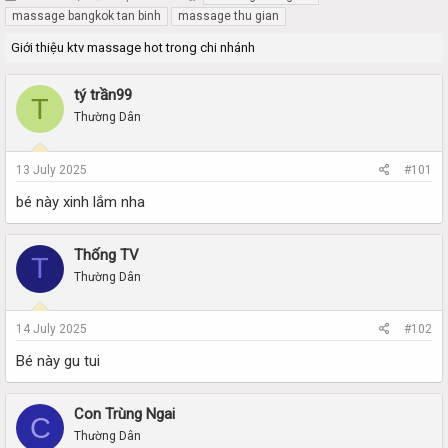
h
t
massage bangkok tan binh
massage thu gian
r
a
Giới thiệu ktv massage hot trong chi nhánh
e
r
a
t
d
d
tý trần99
T
s
a
Thường Dân
t
t
a
e
r
13 July 2025
#101
t
e
bé này xinh lắm nha
r
Thống TV
T
Thường Dân
14 July 2025
#102
Bé này gu tui
Con Trùng Ngai
C
Thường Dân