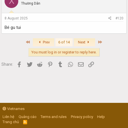
X
Thường Dân
8 August 2025
#120
Bé gu tui
First
Last
Prev
6 of 14
Next
You must log in or register to reply here.
Facebook
Twitter
Reddit
Pinterest
Tumblr
WhatsApp
Email
Link
Share:
Vietnames
Liên hệ
Quảng cáo
Terms and rules
Privacy policy
Help
Trang chủ
R
S