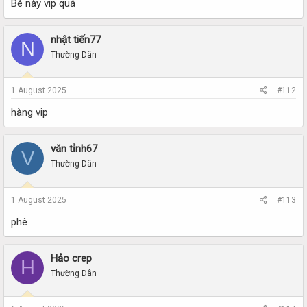
Bé này vip quá
nhật tiến77
N
Thường Dân
1 August 2025
#112
hàng vip
văn tỉnh67
V
Thường Dân
1 August 2025
#113
phê
Hảo crep
H
Thường Dân