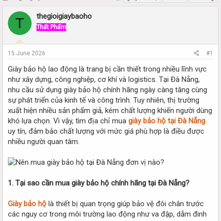
h
t
r
a
thegioigiaybaoho
T
e
r
Thất Phẩm
a
t
d
d
s
a
15 June 2026
#1
t
t
a
e
Giày bảo hộ lao động là trang bị cần thiết trong nhiều lĩnh vực
r
như xây dựng, công nghiệp, cơ khí và logistics. Tại Đà Nẵng,
t
nhu cầu sử dụng giày bảo hộ chính hãng ngày càng tăng cùng
e
sự phát triển của kinh tế và công trình. Tuy nhiên, thị trường
r
xuất hiện nhiều sản phẩm giả, kém chất lượng khiến người dùng
khó lựa chọn. Vì vậy, tìm địa chỉ mua
giày bảo hộ tại Đà Nẵng
uy tín, đảm bảo chất lượng với mức giá phù hợp là điều được
nhiều người quan tâm.
1. Tại sao cần mua giày bảo hộ chính hãng tại Đà Nẵng?
Giày bảo hộ
là thiết bị quan trọng giúp bảo vệ đôi chân trước
các nguy cơ trong môi trường lao động như va đập, dẫm đinh