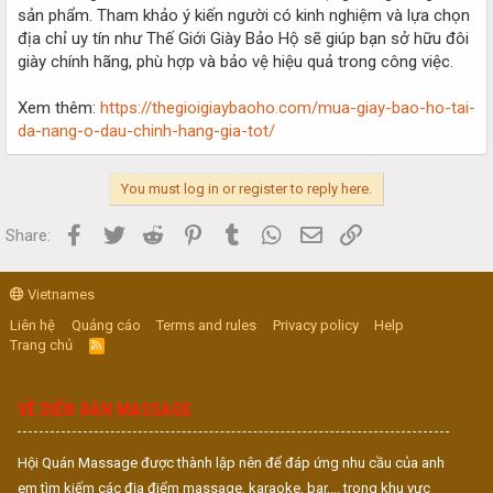
sản phẩm. Tham khảo ý kiến người có kinh nghiệm và lựa chọn
địa chỉ uy tín như Thế Giới Giày Bảo Hộ sẽ giúp bạn sở hữu đôi
giày chính hãng, phù hợp và bảo vệ hiệu quả trong công việc.
Xem thêm:
https://thegioigiaybaoho.com/mua-giay-bao-ho-tai-
da-nang-o-dau-chinh-hang-gia-tot/
You must log in or register to reply here.
Facebook
Twitter
Reddit
Pinterest
Tumblr
WhatsApp
Email
Link
Share:
Vietnames
Liên hệ
Quảng cáo
Terms and rules
Privacy policy
Help
Trang chủ
R
S
S
VỀ DIỄN ĐÀN MASSAGE
Hội Quán Massage được thành lập nên để đáp ứng nhu cầu của anh
em tìm kiếm các địa điểm massage, karaoke, bar,... trong khu vực