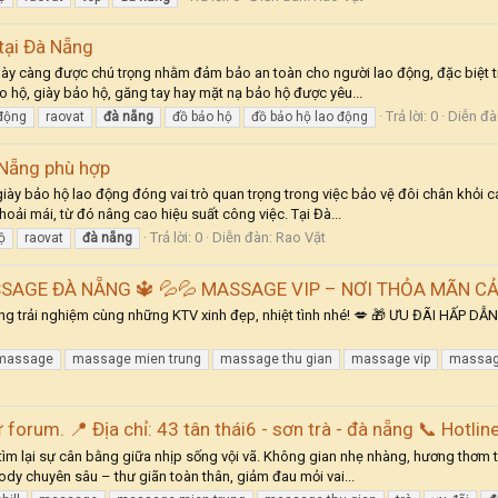
tại Đà Nẵng
ngày càng được chú trọng nhằm đảm bảo an toàn cho người lao động, đặc biệt 
ảo hộ, giày bảo hộ, găng tay hay mặt nạ bảo hộ được yêu...
Trả lời: 0
Diễn đà
 động
raovat
đà
nẵng
đồ bảo hộ
đồ bảo hộ lao động
 Nẵng phù hợp
iày bảo hộ lao động đóng vai trò quan trọng trong việc bảo vệ đôi chân khỏi c
oải mái, từ đó nâng cao hiệu suất công việc. Tại Đà...
Trả lời: 0
Diễn đàn:
Rao Vặt
ộ
raovat
đà
nẵng
SAGE ĐÀ NẴNG 🔱 💦💦 MASSAGE VIP – NƠI THỎA MÃN CẢ
 trải nghiệm cùng những KTV xinh đẹp, nhiệt tình nhé! 💋 🎁 ƯU ĐÃI HẤP DẪN
massage
massage mien trung
massage thu gian
massage vip
massa
ừ forum. 📍 Địa chỉ: 43 tân thái6 - sơn trà - đà nẵng 📞 Hotl
m lại sự cân bằng giữa nhịp sống vội vã. Không gian nhẹ nhàng, hương thơm thư
dy chuyên sâu – thư giãn toàn thân, giảm đau mỏi vai...