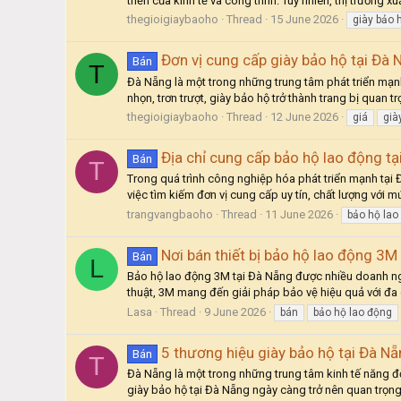
triển của kinh tế và công trình. Tuy nhiên, thị trường 
thegioigiaybaoho
Thread
15 June 2026
giày bảo 
Đơn vị cung cấp giày bảo hộ tại Đà 
Bán
T
Đà Nẵng là một trong những trung tâm phát triển mạnh
nhọn, trơn trượt, giày bảo hộ trở thành trang bị quan t
thegioigiaybaoho
Thread
12 June 2026
giá
già
Địa chỉ cung cấp bảo hộ lao động tạ
Bán
T
Trong quá trình công nghiệp hóa phát triển mạnh tại Đ
việc tìm kiếm đơn vị cung cấp uy tín, chất lượng với 
trangvangbaoho
Thread
11 June 2026
bảo hộ lao
Nơi bán thiết bị bảo hộ lao động 3M
Bán
L
Bảo hộ lao động 3M tại Đà Nẵng được nhiều doanh ngh
thuật, 3M mang đến giải pháp bảo vệ hiệu quả với đa dạ
Lasa
Thread
9 June 2026
bán
bảo hộ lao động
5 thương hiệu giày bảo hộ tại Đà Nẵ
Bán
T
Đà Nẵng là một trong những trung tâm kinh tế năng độ
giày bảo hộ tại Đà Nẵng ngày càng trở nên quan trọng