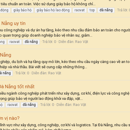
 tiêu chuẩn an toàn. Việc sử dụng giày bảo hộ không chỉ...
Trả lời: 
 động
giày bảo hộ
giày bảo hộ lao động
raovat
top
đà
nẵng
 Nẵng uy tín
hu công nghiệp và dự án hạ tầng, kéo theo nhu cầu đảm bảo an toàn cho người 
 quan trọng giúp doanh nghiệp bảo vệ nhân sự, giảm...
Trả lời: 0
Diễn đàn:
Rao Vặt
ộng
raovat
đà
nẵng
à Nẵng
hiệp, du lịch và hạ tầng quy mô lớn, kéo theo nhu cầu ngày càng cao về an toàn
hiệp và nhà thầu. Bài viết sẽ cung cấp những thông...
Trả lời: 0
Diễn đàn:
Rao Vặt
à
nẵng
Đà Nẵng tốt nhất
nhiều ngành công nghiệp phát triển như xây dựng, cơ khí, điện lực và công nghệ
rọng giúp bảo vệ người lao động khỏi va đập, vật...
Trả lời: 0
Diễn đàn:
Rao Vặt
hộ
raovat
đà
nẵng
n vị nào?
ều lĩnh vực như xây dựng, công nghiệp, cơ khí và logistics. Tại Đà Nẵng, nhu c