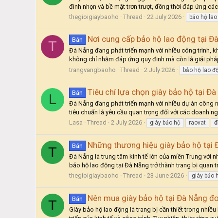
đinh nhọn và bề mặt trơn trượt, đồng thời đáp ứng các
thegioigiaybaoho
Thread
22 July 2026
bảo hộ lao
Nơi cung cấp bảo hộ lao động tại Đà
Bán
T
Đà Nẵng đang phát triển mạnh với nhiều công trình, k
không chỉ nhằm đáp ứng quy định mà còn là giải pháp
trangvangbaoho
Thread
2 July 2026
bảo hộ lao đ
Tiêu chí lựa chọn giày bảo hộ tại Đ
Bán
L
Đà Nẵng đang phát triển mạnh với nhiều dự án công ng
tiêu chuẩn là yêu cầu quan trọng đối với các doanh ng
Lasa
Thread
2 July 2026
giày bảo hộ
raovat
đ
Những thương hiệu giày bảo hộ tại 
Bán
T
Đà Nẵng là trung tâm kinh tế lớn của miền Trung với 
bảo hộ lao động tại Đà Nẵng trở thành trang bị quan t
thegioigiaybaoho
Thread
23 June 2026
giày bảo 
Nên mua giày bảo hộ tại Đà Nẵng đơ
Bán
T
Giày bảo hộ lao động là trang bị cần thiết trong nhi