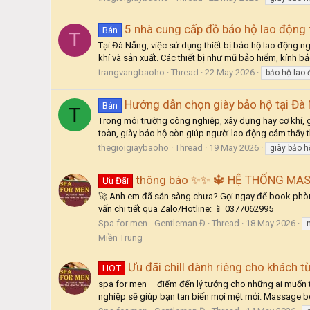
5 nhà cung cấp đồ bảo hộ lao động 
Bán
T
Tại Đà Nẵng, việc sử dụng thiết bị bảo hộ lao động 
khí và sản xuất. Các thiết bị như mũ bảo hiểm, kính b
trangvangbaoho
Thread
22 May 2026
bảo hộ lao
Hướng dẫn chọn giày bảo hộ tại Đà
Bán
T
Trong môi trường công nghiệp, xây dựng hay cơ khí, g
toàn, giày bảo hộ còn giúp người lao động cảm thấy th
thegioigiaybaoho
Thread
19 May 2026
giày bảo h
thông báo ✨✨ 🔱 HỆ THỐNG MAS
Ưu Đãi
🚀 Anh em đã sẵn sàng chưa? Gọi ngay để book phòng
vấn chi tiết qua Zalo/Hotline: 📱 0377062995
Spa for men - Gentleman Đ
Thread
18 May 2026
Miền Trung
Ưu đãi chill dành riêng cho khách t
HOT
spa for men – điểm đến lý tưởng cho những ai muốn tì
nghiệp sẽ giúp bạn tan biến mọi mệt mỏi. Massage bo