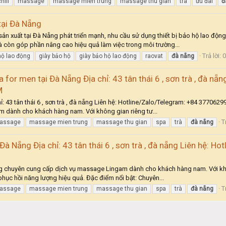
hill
massage
massage mien trung
massage thu gian
trà
ưu đãi
đ
tại Đà Nẵng
n xuất tại Đà Nẵng phát triển mạnh, nhu cầu sử dụng thiết bị bảo hộ lao động,
 còn góp phần nâng cao hiệu quả làm việc trong môi trường...
Trả lời: 0
hộ lao động
giày bảo hộ
giày bảo hộ lao động
raovat
đà
nẵng
 for men tại Đà Nẵng Địa chỉ: 43 tân thái 6 , sơn trà , đà nẵ
M
hỉ: 43 tân thái 6 , sơn trà , đà nẵng Liên hệ: Hotline/Zalo/Telegram: +84 377
 dành cho khách hàng nam. Với không gian riêng tư...
T
assage
massage mien trung
massage thu gian
spa
trà
đà
nẵng
Đà Nẵng Địa chỉ: 43 tân thái 6 , sơn trà , đà nẵng Liên hệ:
Nẵng chuyên cung cấp dịch vụ massage Lingam dành cho khách hàng nam. Với khô
hục hồi năng lượng hiệu quả. Đặc điểm nổi bật: Chuyên...
T
assage
massage mien trung
massage thu gian
spa
trà
đà
nẵng