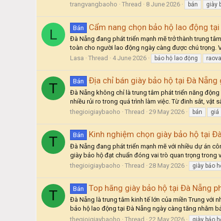
trangvangbaoho
Thread
8 June 2026
bán
giày 
Cẩm nang chọn bảo hộ lao động tại
Bán
L
Đà Nẵng đang phát triển mạnh mẽ trở thành trung tâ
toàn cho người lao động ngày càng được chú trọng. V
Lasa
Thread
4 June 2026
bảo hộ lao động
raova
Địa chỉ bán giày bảo hộ tại Đà Nẵng 
Bán
T
Đà Nẵng không chỉ là trung tâm phát triển năng động 
nhiều rủi ro trong quá trình làm việc. Từ đinh sắt, vật 
thegioigiaybaoho
Thread
29 May 2026
bán
giá
Kinh nghiệm chọn giày bảo hộ tại Đ
Bán
T
Đà Nẵng đang phát triển mạnh mẽ với nhiều dự án côn
giày bảo hộ đạt chuẩn đóng vai trò quan trọng trong v
thegioigiaybaoho
Thread
28 May 2026
giày bảo h
Top hãng giày bảo hộ tại Đà Nẵng p
Bán
T
Đà Nẵng là trung tâm kinh tế lớn của miền Trung với 
bảo hộ lao động tại Đà Nẵng ngày càng tăng nhằm bảo
thegioigiaybaoho
Thread
22 May 2026
giày bảo h