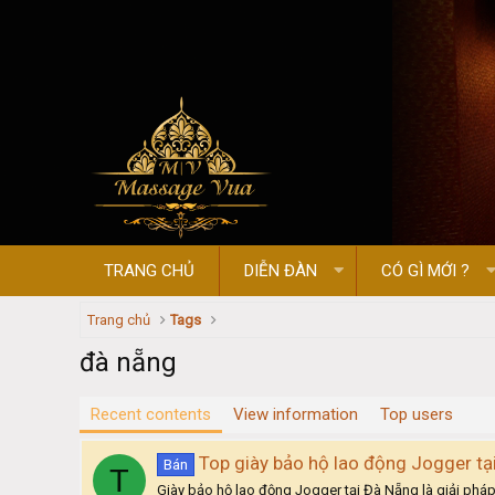
TRANG CHỦ
DIỄN ĐÀN
CÓ GÌ MỚI ?
Trang chủ
Tags
đà nẵng
Recent contents
View information
Top users
Top giày bảo hộ lao động Jogger tạ
Bán
T
Giày bảo hộ lao động Jogger tại Đà Nẵng là giải phá