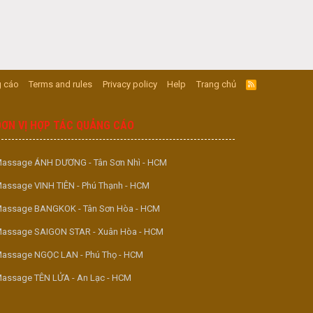
 cáo
Terms and rules
Privacy policy
Help
Trang chủ
R
S
S
ĐƠN VỊ HỢP TÁC QUẢNG CÁO
assage ÁNH DƯƠNG - Tân Sơn Nhì - HCM
assage VINH TIÊN - Phú Thạnh - HCM
assage BANGKOK - Tân Sơn Hòa - HCM
assage SAIGON STAR - Xuân Hòa - HCM
assage NGỌC LAN - Phú Thọ - HCM
assage TÊN LỬA - An Lạc - HCM