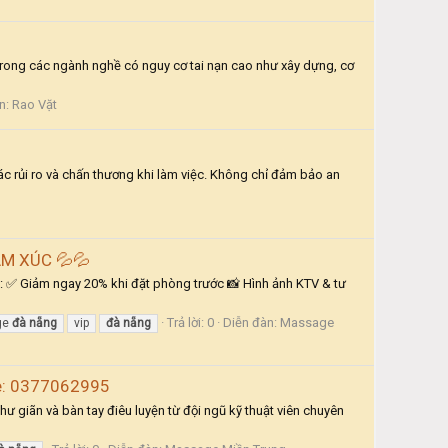
trong các ngành nghề có nguy cơ tai nạn cao như xây dựng, cơ
n:
Rao Vặt
ác rủi ro và chấn thương khi làm việc. Không chỉ đảm bảo an
M XÚC 💦💦
: ✅ Giảm ngay 20% khi đặt phòng trước 📸 Hình ảnh KTV & tư
Trả lời: 0
Diễn đàn:
Massage
ge
đà
nẵng
vip
đà
nẵng
ine: 0377062995
 giãn và bàn tay điêu luyện từ đội ngũ kỹ thuật viên chuyên