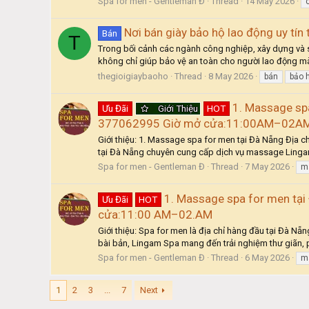
Spa for men - Gentleman Đ
Thread
14 May 2026
c
Nơi bán giày bảo hộ lao động uy tín 
Bán
T
Trong bối cảnh các ngành công nghiệp, xây dựng và sả
không chỉ giúp bảo vệ an toàn cho người lao động mà
thegioigiaybaoho
Thread
8 May 2026
bán
bảo 
1. Massage spa
Ưu Đãi
Giới Thiệu
HOT
377062995 Giờ mở cửa:11:00AM–02A
Giới thiệu: 1. Massage spa for men tại Đà Nẵng Địa c
tại Đà Nẵng chuyên cung cấp dịch vụ massage Lingam
Spa for men - Gentleman Đ
Thread
7 May 2026
m
1. Massage spa for men tại 
Ưu Đãi
HOT
cửa:11:00 AM–02.AM
Giới thiệu: Spa for men là địa chỉ hàng đầu tại Đà 
bài bản, Lingam Spa mang đến trải nghiệm thư giãn, p
Spa for men - Gentleman Đ
Thread
6 May 2026
m
1
2
3
...
7
Next