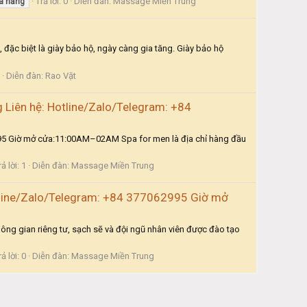
Trả lời: 0
Diễn đàn:
Massage Miền Trung
à
nẵng
 đặc biệt là giày bảo hộ, ngày càng gia tăng. Giày bảo hộ
Diễn đàn:
Rao Vặt
ng Liên hệ: Hotline/Zalo/Telegram: +84
062995 Giờ mở cửa:11:00AM–02AM Spa for men là địa chỉ hàng đầu
rả lời: 1
Diễn đàn:
Massage Miền Trung
 Hotline/Zalo/Telegram: +84 377062995 Giờ mở
ng gian riêng tư, sạch sẽ và đội ngũ nhân viên được đào tạo
rả lời: 0
Diễn đàn:
Massage Miền Trung