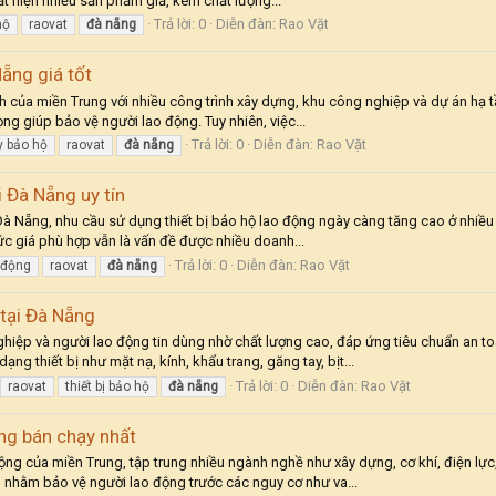
xuất hiện nhiều sản phẩm giả, kém chất lượng...
Trả lời: 0
Diễn đàn:
Rao Vặt
hộ
raovat
đà
nẵng
Nẵng giá tốt
 của miền Trung với nhiều công trình xây dựng, khu công nghiệp và dự án hạ t
rọng giúp bảo vệ người lao động. Tuy nhiên, việc...
Trả lời: 0
Diễn đàn:
Rao Vặt
y bảo hộ
raovat
đà
nẵng
i Đà Nẵng uy tín
à Nẵng, nhu cầu sử dụng thiết bị bảo hộ lao động ngày càng tăng cao ở nhiều lĩ
mức giá phù hợp vẫn là vấn đề được nhiều doanh...
Trả lời: 0
Diễn đàn:
Rao Vặt
 động
raovat
đà
nẵng
 tại Đà Nẵng
iệp và người lao động tin dùng nhờ chất lượng cao, đáp ứng tiêu chuẩn an toà
ng thiết bị như mặt nạ, kính, khẩu trang, găng tay, bịt...
Trả lời: 0
Diễn đàn:
Rao Vặt
raovat
thiết bị bảo hộ
đà
nẵng
ng bán chạy nhất
ng của miền Trung, tập trung nhiều ngành nghề như xây dựng, cơ khí, điện lực
 nhằm bảo vệ người lao động trước các nguy cơ như va...