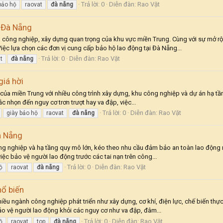
Trả lời: 0
Diễn đàn:
Rao Vặt
bảo hộ
raovat
đà
nẵng
 Đà Nẵng
m công nghiệp, xây dựng quan trọng của khu vực miền Trung. Cùng với sự mở r
iệc lựa chọn các đơn vị cung cấp bảo hộ lao động tại Đà Nẵng...
Trả lời: 0
Diễn đàn:
Rao Vặt
t
đà
nẵng
giá hời
của miền Trung với nhiều công trình xây dựng, khu công nghiệp và dự án hạ tần
sắc nhọn đến nguy cơ trơn trượt hay va đập, việc...
Trả lời: 0
Diễn đàn:
Rao Vặt
giày bảo hộ
raovat
đà
nẵng
à Nẵng
g nghiệp và hạ tầng quy mô lớn, kéo theo nhu cầu đảm bảo an toàn lao động ng
iệc bảo vệ người lao động trước các tai nạn trên công...
Trả lời: 0
Diễn đàn:
Rao Vặt
ộ
raovat
đà
nẵng
hổ biến
nhiều ngành công nghiệp phát triển như xây dựng, cơ khí, điện lực, chế biến th
 vệ người lao động khỏi các nguy cơ như va đập, đâm...
Trả lời: 0
Diễn đàn:
Rao Vặt
ộ
raovat
top
đà
nẵng