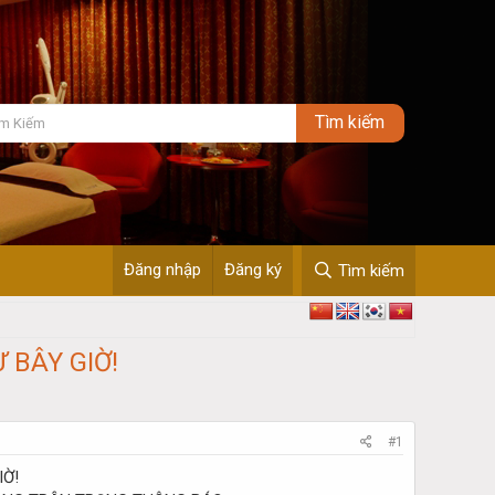
Đăng nhập
Đăng ký
Tìm kiếm
 BÂY GIỜ!
#1