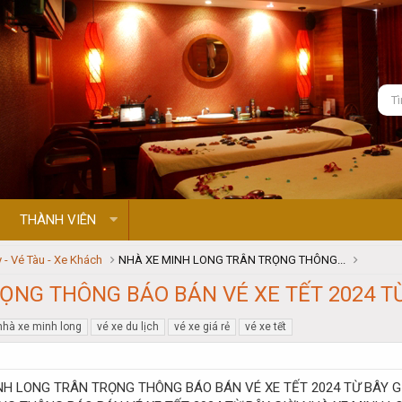
THÀNH VIÊN
 - Vé Tàu - Xe Khách
NHÀ XE MINH LONG TRÂN TRỌNG THÔNG...
ỌNG THÔNG BÁO BÁN VÉ XE TẾT 2024 TỪ
nhà xe minh long
vé xe du lịch
vé xe giá rẻ
vé xe tết