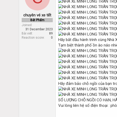
d
d
s
a
t
t
chuyên vé xe tết
a
e
r
Bát Phẩm
t
Joined
31 December 2023
e
Bài viết
89
r
Reaction score
0
Hãy bắt đầu hành trình cùng Nhà 
Tạm biệt thành phố ồn ào náo nhi
Hãy đảm bảo chỗ ngồi của bạn tro
SỐ LƯỢNG CHỖ NGỒI CÓ HẠN, H
Vui lòng liên hệ số điện thoại : p