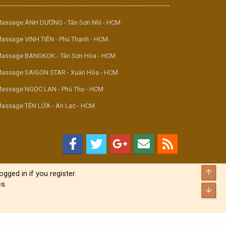
assage ÁNH DƯƠNG - Tân Sơn Nhì - HCM
assage VINH TIÊN - Phú Thạnh - HCM
assage BANGKOK - Tân Sơn Hòa - HCM
assage SAIGON STAR - Xuân Hòa - HCM
assage NGỌC LAN - Phú Thọ - HCM
assage TÊN LỬA - An Lạc - HCM
Top
gged in if you register.
s.
Bott