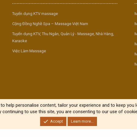
Tuyển dụng KTV massage
M
Cộng Đồng Nghề Spa – Massage Việt Nam
M
Tuyển dụng KTV, Thu Ngân, Quản Lý - Massage, Nhà Hàng,
M
Karaoke
M
Việc Làm Massage
M
M
to help personalise content, tailor your experience and to keep you lo
y continuing to use this site, you are consenting to our use of cookie
Accept
Learn more...