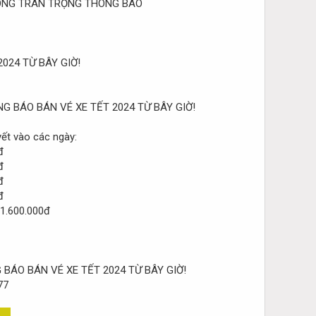
ONG TRÂN TRỌNG THÔNG BÁO
024 TỪ BÂY GIỜ!
yết vào các ngày:
đ
đ
đ
đ
1.600.000đ
77