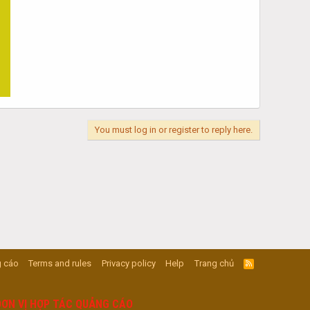
You must log in or register to reply here.
 cáo
Terms and rules
Privacy policy
Help
Trang chủ
R
S
S
ĐƠN VỊ HỢP TÁC QUẢNG CÁO