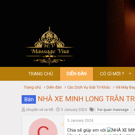
TRANG CHỦ
DIỄN ĐÀN
CÓ GÌ MỚI ?
Trang chủ
Diễn đàn
Các Dịch Vụ Giải Trí Khác
Vé Máy Bay
NHÀ XE MINH LONG TRÂN TR
Bán
T
S
chuyên vé xe tết
3 January 2024
hoi quan massage
h
t
r
a
3 January 2024
C
e
r
Chia sẽ giúp em với
a
t