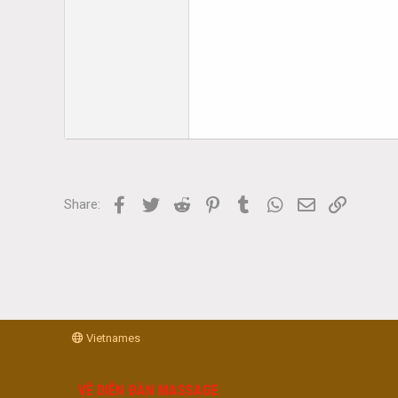
Facebook
Twitter
Reddit
Pinterest
Tumblr
WhatsApp
Email
Link
Share:
Vietnames
VỀ DIỄN ĐÀN MASSAGE