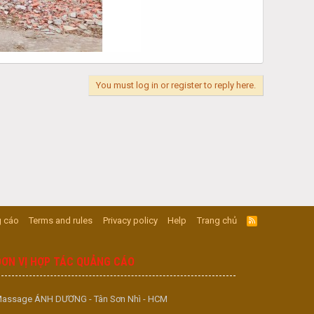
You must log in or register to reply here.
 cáo
Terms and rules
Privacy policy
Help
Trang chủ
R
S
S
ĐƠN VỊ HỢP TÁC QUẢNG CÁO
assage ÁNH DƯƠNG - Tân Sơn Nhì - HCM