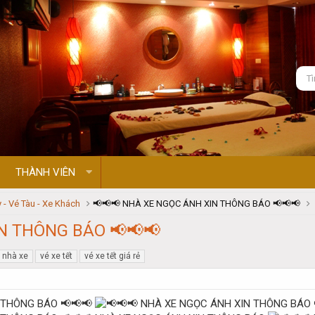
THÀNH VIÊN
 - Vé Tàu - Xe Khách
📢📢📢 NHÀ XE NGỌC ÁNH XIN THÔNG BÁO 📢📢📢
N THÔNG BÁO 📢📢📢
nhà xe
vé xe tết
vé xe tết giá rẻ