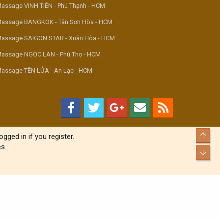
assage VINH TIÊN - Phú Thạnh - HCM
assage BANGKOK - Tân Sơn Hòa - HCM
assage SAIGON STAR - Xuân Hòa - HCM
assage NGỌC LAN - Phú Thọ - HCM
assage TÊN LỬA - An Lạc - HCM
Top
gged in if you register.
s.
Bott