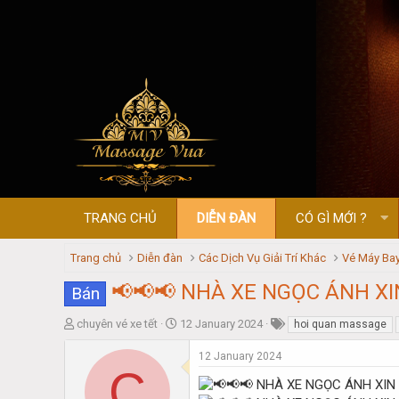
TRANG CHỦ
DIỄN ĐÀN
CÓ GÌ MỚI ?
Trang chủ
Diễn đàn
Các Dịch Vụ Giải Trí Khác
Vé Máy Bay
📢📢📢 NHÀ XE NGỌC ÁNH XI
Bán
T
S
chuyên vé xe tết
12 January 2024
hoi quan massage
h
t
r
a
12 January 2024
C
e
r
a
t