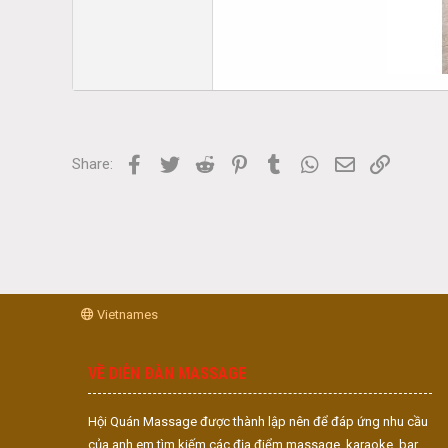
Facebook
Twitter
Reddit
Pinterest
Tumblr
WhatsApp
Email
Link
Share:
Vietnames
VỀ DIỄN ĐÀN MASSAGE
Hội Quán Massage được thành lập nên để đáp ứng nhu cầu
của anh em tìm kiếm các địa điểm massage, karaoke, bar,...