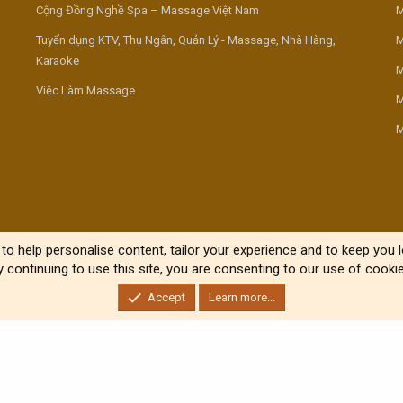
Cộng Đồng Nghề Spa – Massage Việt Nam
M
Tuyển dụng KTV, Thu Ngân, Quản Lý - Massage, Nhà Hàng,
M
Karaoke
M
Việc Làm Massage
M
M
to help personalise content, tailor your experience and to keep you lo
y continuing to use this site, you are consenting to our use of cookie
Accept
Learn more...