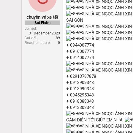
d
d
s
a
t
t
chuyên vé xe tết
a
e
SÀI GÒN
r
Bát Phẩm
t
Joined
31 December 2023
e
Bài viết
89
r
Reaction score
0
+ 0944007774
+ 0916007774
+ 0914007774
+ 02913787878
+ 0913909348
+ 0913990348
+ 0945295348
+ 0918388348
+ 0913303348
CẢM ĐIỆN TỚI GIÚP EM NHA.