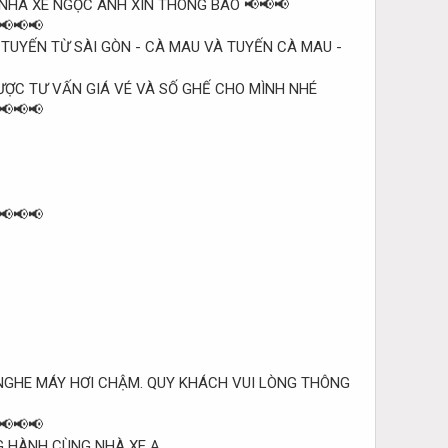
 TUYẾN TỪ SÀI GÒN - CÀ MAU VÀ TUYẾN CÀ MAU -
ƯỢC TƯ VẤN GIÁ VÉ VÀ SỐ GHẾ CHO MÌNH NHÉ
 NGHE MÁY HƠI CHẬM. QUY KHÁCH VUI LÒNG THÔNG
 HÀNH CÙNG NHÀ XE Ạ