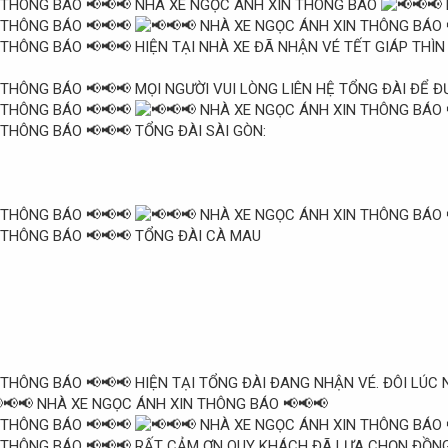
NHÀ XE NGỌC ÁNH XIN THÔNG BÁO
HIỆN TẠI NHÀ XE ĐÃ NHẬN VÉ TẾT GIÁP THÌN
MỌI NGƯỜI VUI LÒNG LIÊN HỆ TỔNG ĐÀI ĐỂ Đ
TỔNG ĐÀI SÀI GÒN:
TỔNG ĐÀI CÀ MAU
HIỆN TẠI TỔNG ĐÀI ĐANG NHẬN VÉ. ĐÔI LÚC
RẤT CẢM ƠN QUY KHÁCH ĐÃ LỰA CHỌN ĐỒNG