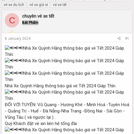
h
t
vé xe du lịch
vé xe giá rẻ
vé xe tết
r
a
e
r
chuyên vé xe tết
C
a
t
Bát Phẩm
d
d
s
a
t
t
8 January 2024
#1
a
e
r
t
e
r
Nhà Xe Quỳnh Hằng thông báo giá vé Tết 2024 Giáp Thìn
ĐỐI VỚI TUYẾN: Vũ Quang - Hương Khê - Minh Hoá -Tuyên Hoá
- Quảng Trị - Huế - Đà Nẵng-Nha Trang -Đồng Nai - Sài Gòn -
Vũng Tàu ( và ngược lại ) .
Quý Khách đặt vé xin liên hệ tổng đài :