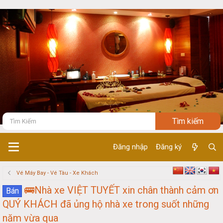
Đăng nhập
Đăng ký
Vé Máy Bay - Vé Tàu - Xe Khách
🚌Nhà xe VIỆT TUYẾT xin chân thành cảm ơn
Bán
QUÝ KHÁCH đã ủng hộ nhà xe trong suốt những
năm vừa qua