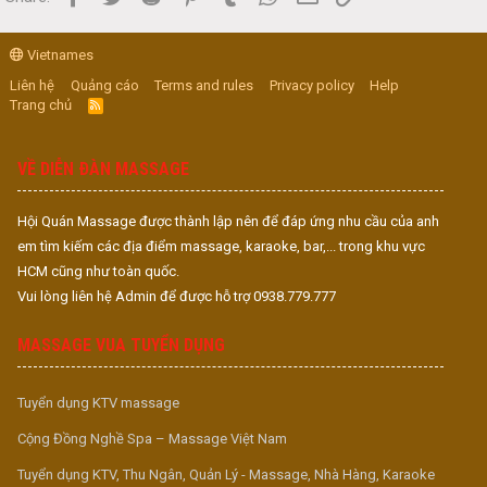
Vietnames
Liên hệ
Quảng cáo
Terms and rules
Privacy policy
Help
Trang chủ
R
S
S
VỀ DIỄN ĐÀN MASSAGE
Hội Quán Massage được thành lập nên để đáp ứng nhu cầu của anh
em tìm kiếm các địa điểm massage, karaoke, bar,... trong khu vực
HCM cũng như toàn quốc.
Vui lòng liên hệ Admin để được hỗ trợ 0938.779.777
MASSAGE VUA TUYỂN DỤNG
Tuyển dụng KTV massage
Cộng Đồng Nghề Spa – Massage Việt Nam
Tuyển dụng KTV, Thu Ngân, Quản Lý - Massage, Nhà Hàng, Karaoke