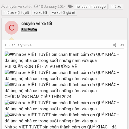
T
S
chuyên vé xe tết
10 January 2024
hoi quan massage
nhà xe
h
t
nhà xe việt tuyết
vé xe tết
vé xe tết giá rẻ
r
a
e
r
chuyên vé xe tết
C
a
t
Bát Phẩm
d
d
s
a
t
t
10 January 2024
#1
a
e
r
t
e
VUI XUÂN ĐÓN TẾT- VI VU ĐƯỜNG VỀ
r
CHÚC MỪNG NĂM GIÁP THÌN 2024
Nhà xe VIỆT TUYẾT xin chân thành cảm ơn QUÝ KHÁCH đã