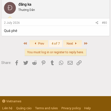
đăng ka
Đ
Thường Dân
2 July 2026
#80
Quá phê
First
Last
Prev
4 of 7
Next
You must log in or register to reply here.
Facebook
Twitter
Reddit
Pinterest
Tumblr
WhatsApp
Email
Link
Share:
Vietnames
Liên hệ
Quảng cáo
Terms and rules
Privacy policy
Help