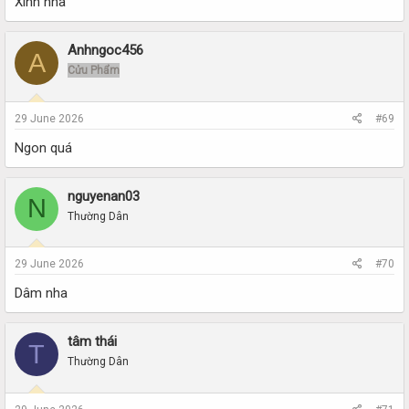
Xinh nha
Anhngoc456
A
Cửu Phẩm
29 June 2026
#69
Ngon quá
nguyenan03
N
Thường Dân
29 June 2026
#70
Dâm nha
tâm thái
T
Thường Dân