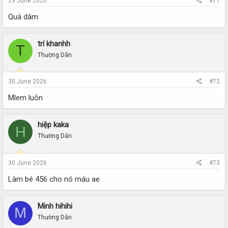
29 June 2026
#71
Quá dâm
trí khanhh
T
Thường Dân
30 June 2026
#72
Mlem luôn
hiệp kaka
H
Thường Dân
30 June 2026
#73
Làm bé 456 cho nó máu ae
Minh hihihi
M
Thường Dân