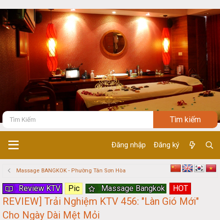
Đăng nhập
Đăng ký
Massage BANGKOK - Phường Tân Sơn Hòa
Review KTV
Pic
Massage Bangkok
HOT
REVIEW] Trải Nghiệm KTV 456: "Làn Gió Mới"
Cho Ngày Dài Mệt Mỏi