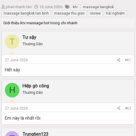
T
S
phan thanh tân
15 June 2026
ktv
massage bangkok
h
t
massage bangkok tan binh
massage thu gian
review
trải nghiệm
r
a
Giới thiệu ktv massage hot trong chi nhánh
e
r
a
t
d
d
Tư sậy
T
s
a
Thường Dân
t
t
a
e
r
27 June 2026
#61
t
e
Hết sảy
r
Hiệp gò công
H
Thường Dân
27 June 2026
#62
Em này là nhất rồi
Trungtien123