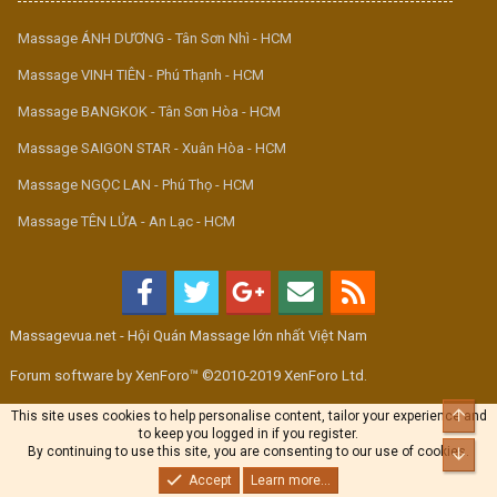
Massage ÁNH DƯƠNG - Tân Sơn Nhì - HCM
Massage VINH TIÊN - Phú Thạnh - HCM
Massage BANGKOK - Tân Sơn Hòa - HCM
Massage SAIGON STAR - Xuân Hòa - HCM
Massage NGỌC LAN - Phú Thọ - HCM
Massage TÊN LỬA - An Lạc - HCM
Massagevua.net - Hội Quán Massage lớn nhất Việt Nam
Forum software by XenForo™ ©2010-2019 XenForo Ltd.
Top
This site uses cookies to help personalise content, tailor your experience and
to keep you logged in if you register.
By continuing to use this site, you are consenting to our use of cookies.
Bott
Accept
Learn more...