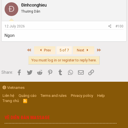
Đinhconghieu
Đ
Thường Dân
12 July 2026
#100
Ngon
First
Last
Prev
5 of 7
Next
You must log in or register to reply here.
Facebook
Twitter
Reddit
Pinterest
Tumblr
WhatsApp
Email
Link
Share:
Vietnames
Liên hệ
Quảng cáo
Terms and rules
Privacy policy
Help
Trang chủ
R
S
S
VỀ DIỄN ĐÀN MASSAGE