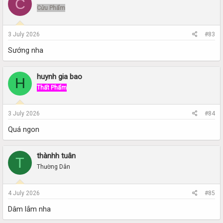
C
Cửu Phẩm
3 July 2026
#83
Sướng nha
huynh gia bao
H
Thất Phẩm
3 July 2026
#84
Quá ngon
thànhh tuân
T
Thường Dân
4 July 2026
#85
Dâm lắm nha