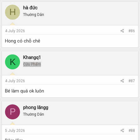
hà đức
H
Thường Dân
4 July 2026
#86
Hong có chỗ chê
Khangq1
K
Cửu Phẩm
4 July 2026
#87
Bé làm quá ok luôn
phong lăngg
P
Thường Dân
5 July 2026
#88