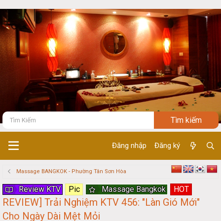
Đăng nhập
Đăng ký
Massage BANGKOK - Phường Tân Sơn Hòa
Review KTV
Pic
Massage Bangkok
HOT
REVIEW] Trải Nghiệm KTV 456: "Làn Gió Mới"
Cho Ngày Dài Mệt Mỏi