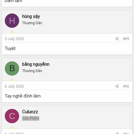
Dâm lắm
hùng sậy
H
Thường Dân
5 July 2026
#89
Tuyệt
bằng nguyễnn
B
Thường Dân
6 July 2026
#90
Tay nghề đỉnh lắm
Culunzz
C
Cửu Phẩm