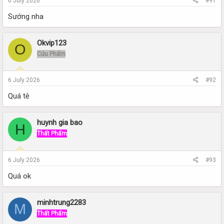
6 July 2026
#91
Sướng nha
Okvip123
O
Cửu Phẩm
6 July 2026
#92
Quá tê
huynh gia bao
H
Thất Phẩm
6 July 2026
#93
Quá ok
minhtrung2283
M
Thất Phẩm