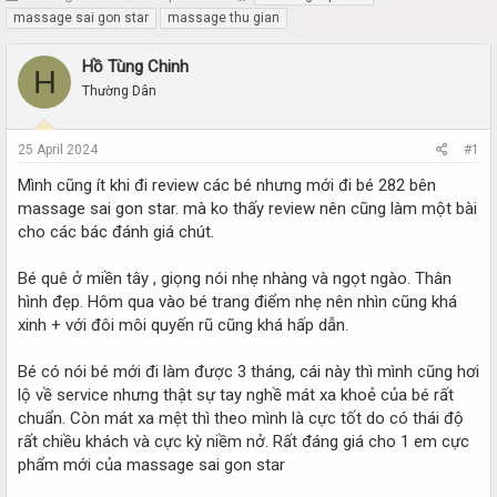
h
t
massage sai gon star
massage thu gian
r
a
e
r
Hồ Tùng Chinh
H
a
t
Thường Dân
d
d
s
a
t
t
25 April 2024
#1
a
e
r
Mình cũng ít khi đi review các bé nhưng mới đi bé 282 bên
t
massage sai gon star. mà ko thấy review nên cũng làm một bài
e
cho các bác đánh giá chút.
r
Bé quê ở miền tây , giọng nói nhẹ nhàng và ngọt ngào. Thân
hình đẹp. Hôm qua vào bé trang điểm nhẹ nên nhìn cũng khá
xinh + với đôi môi quyến rũ cũng khá hấp dẫn.
Bé có nói bé mới đi làm được 3 tháng, cái này thì mình cũng hơi
lộ về service nhưng thật sự tay nghề mát xa khoẻ của bé rất
chuẩn. Còn mát xa mệt thì theo mình là cực tốt do có thái độ
rất chiều khách và cực kỳ niềm nở. Rất đáng giá cho 1 em cực
phẩm mới của massage sai gon star