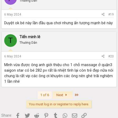
Thường Dân
6 May 2024
#19
Duyệt ok bé này lần đầu qua chơi nhưng ấn tượng mạnh bé này
Tiến minh lê
T
Thường Dân
6 May 2024
#20
Mình vừa được ông anh giới thiệu cho 1 chỗ massage ở quận3
saigon star có bé 282 pv rất là nhiệt tình lại còn trẻ đẹp nữa nói
chung là rất vip các ông ơi khuyên các ông nên ghé trãi nghiệm
1 lần nhé
Last
1 of 6
Next
You must log in or register to reply here.
Facebook
Twitter
Reddit
Pinterest
Tumblr
WhatsApp
Email
Link
Share: