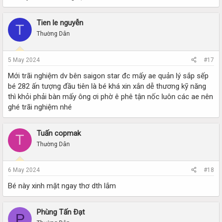
Tien le nguyễn
T
Thường Dân
5 May 2024
#17
Mới trãi nghiệm dv bên saigon star đc mấy ae quản lý sắp sếp
bé 282 ấn tượng đầu tiên là bé khá xin xắn dễ thương kỹ năng
thì khỏi phải bàn mấy ông ơi phờ ê phê tận nốc luôn các ae nên
ghé trãi nghiệm nhé
Tuấn copmak
T
Thường Dân
6 May 2024
#18
Bé này xinh mặt ngay thơ dth lắm
Phùng Tấn Đạt
P