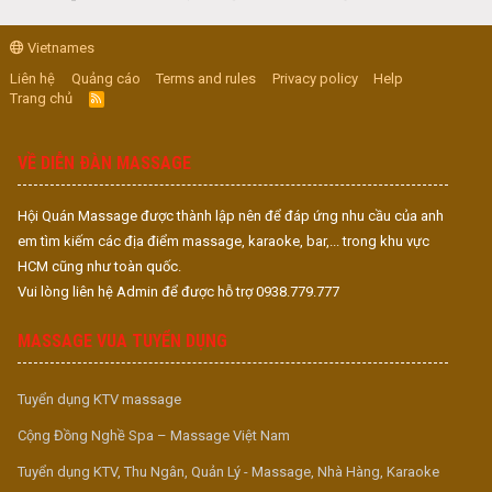
Vietnames
Liên hệ
Quảng cáo
Terms and rules
Privacy policy
Help
Trang chủ
R
S
S
VỀ DIỄN ĐÀN MASSAGE
Hội Quán Massage được thành lập nên để đáp ứng nhu cầu của anh
em tìm kiếm các địa điểm massage, karaoke, bar,... trong khu vực
HCM cũng như toàn quốc.
Vui lòng liên hệ Admin để được hỗ trợ 0938.779.777
MASSAGE VUA TUYỂN DỤNG
Tuyển dụng KTV massage
Cộng Đồng Nghề Spa – Massage Việt Nam
Tuyển dụng KTV, Thu Ngân, Quản Lý - Massage, Nhà Hàng, Karaoke