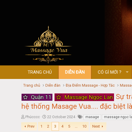
TRANG CHỦ
DIỄN ĐÀN
CÓ GÌ MỚI ?
Trang chủ
Diễn đàn
Địa Điểm Massage - Hợp Tác
Massag
Sự t
Quận 11
Massage Ngọc Lan
hệ thống Masage Vua.... đặc biệt là
T
S
Phúcccc
22 October 2024
masage
massage ngọc l
h
t
Prev
1
2
3
4
5
...
10
Next
r
a