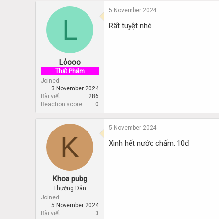
e
r
a
t
5 November 2024
L
d
d
Rất tuyệt nhé
s
a
t
t
a
e
r
Lỏooo
t
e
Thất Phẩm
r
Joined
3 November 2024
Bài viết
286
Reaction score
0
5 November 2024
K
Xinh hết nước chấm. 10đ
Khoa pubg
Thường Dân
Joined
5 November 2024
Bài viết
3