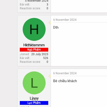
5 November 2024
Bài viết
3
Reaction score
0
6 November 2024
H
Dth
Hkthktemmm
Ngũ Phẩm
Joined
20 July 2023
Bài viết
526
Reaction score
0
6 November 2024
L
Bé chiều khách
Lỳyyy
Lục Phẩm