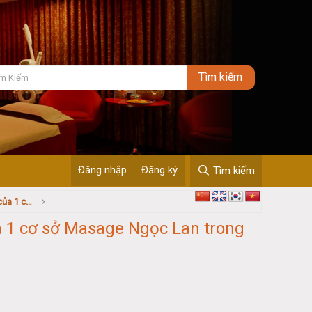
Đăng nhập
Đăng ký
Tìm kiếm
Sự trãi nghiệm khá hoàn hảo và đầy tinh tế của 1 cơ sở Masage Ngọc Lan trong hệ thống Masage Vua.... đặc biệt là bé KTV 01 rất nhiệt tình nhé.
ủa 1 cơ sở Masage Ngọc Lan trong