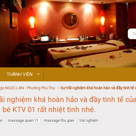
THÀNH VIÊN
e NGỌC LAN - Phường Phú Thọ
rãi nghiệm khá hoàn hảo và đầy tinh tế c
 bé KTV 01 rất nhiệt tình nhé.
an
massage quan 11
massage thu gian
trải nghiệm