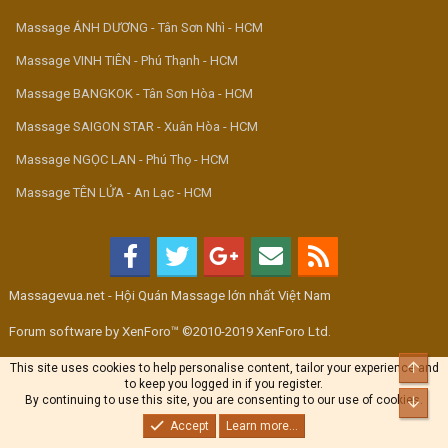
Massage ÁNH DƯƠNG - Tân Sơn Nhì - HCM
Massage VINH TIÊN - Phú Thạnh - HCM
Massage BANGKOK - Tân Sơn Hòa - HCM
Massage SAIGON STAR - Xuân Hòa - HCM
Massage NGỌC LAN - Phú Thọ - HCM
Massage TÊN LỬA - An Lạc - HCM
Massagevua.net - Hội Quán Massage lớn nhất Việt Nam
Forum software by XenForo™ ©2010-2019 XenForo Ltd.
Top
This site uses cookies to help personalise content, tailor your experience and
to keep you logged in if you register.
By continuing to use this site, you are consenting to our use of cookies.
Bott
Accept
Learn more...