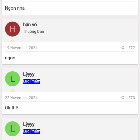
Ngon nha
hận võ
H
Thường Dân
19 November 2024
#72
ngon
Lỳyyy
L
Lục Phẩm
22 November 2024
#73
Ok thế
Lỳyyy
L
Lục Phẩm