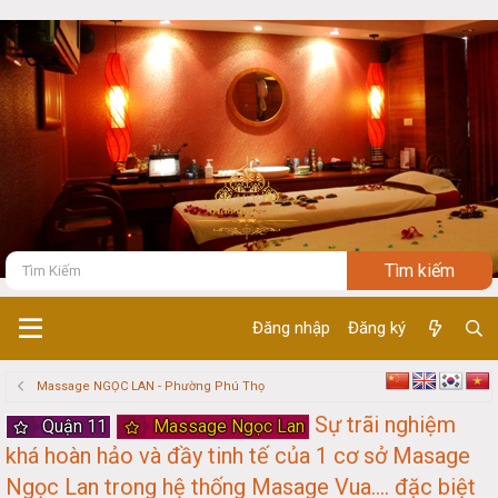
Đăng nhập
Đăng ký
Massage NGỌC LAN - Phường Phú Thọ
Sự trãi nghiệm
Quận 11
Massage Ngọc Lan
khá hoàn hảo và đầy tinh tế của 1 cơ sở Masage
Ngọc Lan trong hệ thống Masage Vua.... đặc biệt