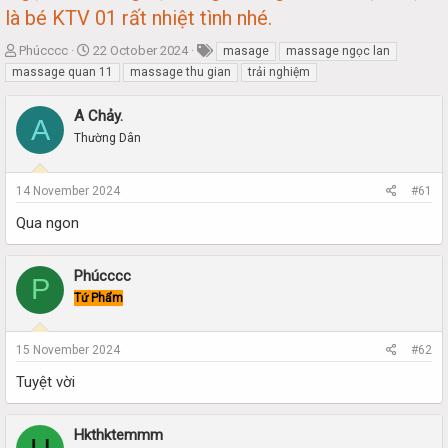
là bé KTV 01 rất nhiệt tình nhé.
T
S
Phúcccc
22 October 2024
masage
massage ngọc lan
h
t
massage quan 11
massage thu gian
trải nghiệm
r
a
e
r
A Chảy.
A
a
t
Thường Dân
d
d
s
a
t
t
14 November 2024
#61
a
e
r
Qua ngon
t
e
r
Phúcccc
P
Tứ Phẩm
15 November 2024
#62
Tuyệt vời
Hkthktemmm