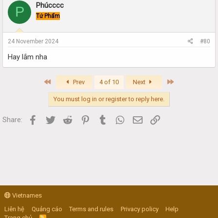
Phúcccc
P
Tứ Phẩm
24 November 2024
#80
Hay lắm nha
First
Last
Prev
4 of 10
Next
You must log in or register to reply here.
Facebook
Twitter
Reddit
Pinterest
Tumblr
WhatsApp
Email
Link
Share:
Vietnames
Liên hệ
Quảng cáo
Terms and rules
Privacy policy
Help
Trang chủ
R