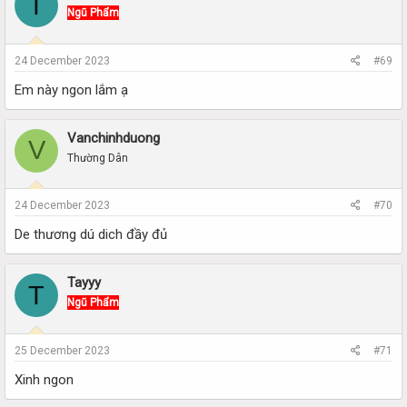
T
Ngũ Phẩm
24 December 2023
#69
Em này ngon lắm ạ
Vanchinhduong
V
Thường Dân
24 December 2023
#70
De thương dú dich đầy đủ
Tayyy
T
Ngũ Phẩm
25 December 2023
#71
Xinh ngon