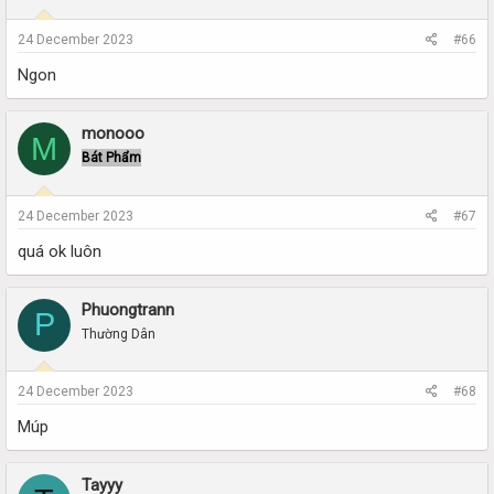
24 December 2023
#66
Ngon
monooo
M
Bát Phẩm
24 December 2023
#67
quá ok luôn
Phuongtrann
P
Thường Dân
24 December 2023
#68
Múp
Tayyy