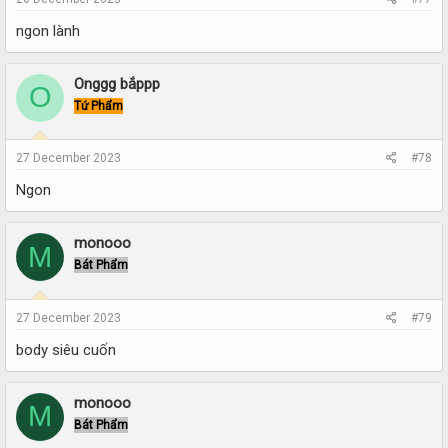
ngon lành
Onggg bắppp
O
Tứ Phẩm
27 December 2023
#78
Ngon
monooo
M
Bát Phẩm
27 December 2023
#79
body siêu cuốn
monooo
M
Bát Phẩm