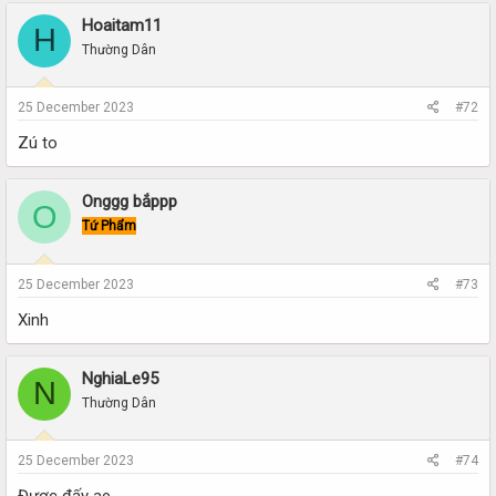
Hoaitam11
H
Thường Dân
25 December 2023
#72
Zú to
Onggg bắppp
O
Tứ Phẩm
25 December 2023
#73
Xinh
NghiaLe95
N
Thường Dân
25 December 2023
#74