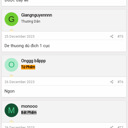
Được đấy ae
Giangnguyennnn
G
Thường Dân
25 December 2023
#75
De thuong dú đich 1 cục
Onggg bắppp
O
Tứ Phẩm
26 December 2023
#76
Ngon
monooo
M
Bát Phẩm
26 December 2023
#77