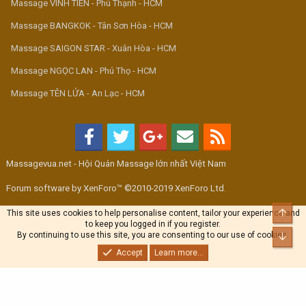
Massage VINH TIÊN - Phú Thạnh - HCM
Massage BANGKOK - Tân Sơn Hòa - HCM
Massage SAIGON STAR - Xuân Hòa - HCM
Massage NGỌC LAN - Phú Thọ - HCM
Massage TÊN LỬA - An Lạc - HCM
Massagevua.net - Hội Quán Massage lớn nhất Việt Nam
Forum software by XenForo™ ©2010-2019 XenForo Ltd.
Top
This site uses cookies to help personalise content, tailor your experience and
to keep you logged in if you register.
By continuing to use this site, you are consenting to our use of cookies.
Bott
Accept
Learn more...