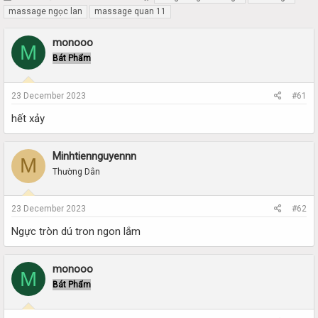
h
t
massage ngọc lan
massage quan 11
r
a
e
r
monooo
M
a
t
Bát Phẩm
d
d
s
a
t
t
23 December 2023
#61
a
e
r
hết xảy
t
e
r
Minhtiennguyennn
M
Thường Dân
23 December 2023
#62
Ngực tròn dú tron ngon lắm
monooo
M
Bát Phẩm