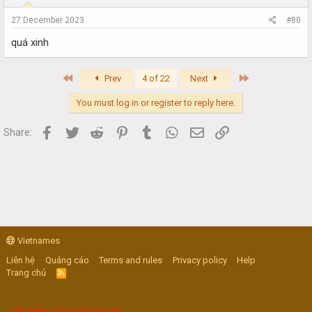
27 December 2023
#80
quá xinh
First
Last
Prev
4 of 22
Next
You must log in or register to reply here.
Facebook
Twitter
Reddit
Pinterest
Tumblr
WhatsApp
Email
Link
Share:
Vietnames
Liên hệ
Quảng cáo
Terms and rules
Privacy policy
Help
Trang chủ
R
S
S