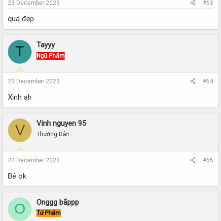
23 December 2023
#63
quá đẹp
Tayyy
T
Ngũ Phẩm
23 December 2023
#64
Xinh ah
Vinh nguyen 95
V
Thường Dân
24 December 2023
#65
Bé ok
Onggg bắppp
O
Tứ Phẩm