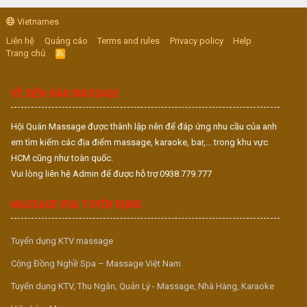
Vietnames
Liên hệ
Quảng cáo
Terms and rules
Privacy policy
Help
Trang chủ
R
S
S
VỀ DIỄN ĐÀN MASSAGE
Hội Quán Massage được thành lập nên để đáp ứng nhu cầu của anh
em tìm kiếm các địa điểm massage, karaoke, bar,... trong khu vực
HCM cũng như toàn quốc.
Vui lòng liên hệ Admin để được hỗ trợ 0938.779.777
MASSAGE VUA TUYỂN DỤNG
Tuyển dụng KTV massage
Cộng Đồng Nghề Spa – Massage Việt Nam
Tuyển dụng KTV, Thu Ngân, Quản Lý - Massage, Nhà Hàng, Karaoke