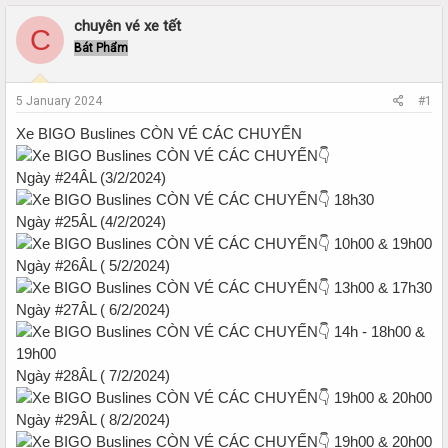
r
a
e
r
chuyên vé xe tết
C
a
t
Bát Phẩm
d
d
s
a
t
t
5 January 2024
#1
a
e
r
Xe BIGO Buslines CÒN VÉ CÁC CHUYẾN
t
e
Ngày #24ÂL (3/2/2024)
r
18h30
Ngày #25ÂL (4/2/2024)
10h00 & 19h00
Ngày #26ÂL ( 5/2/2024)
13h00 & 17h30
Ngày #27ÂL ( 6/2/2024)
14h - 18h00 &
19h00
Ngày #28ÂL ( 7/2/2024)
19h00 & 20h00
Ngày #29ÂL ( 8/2/2024)
19h00 & 20h00