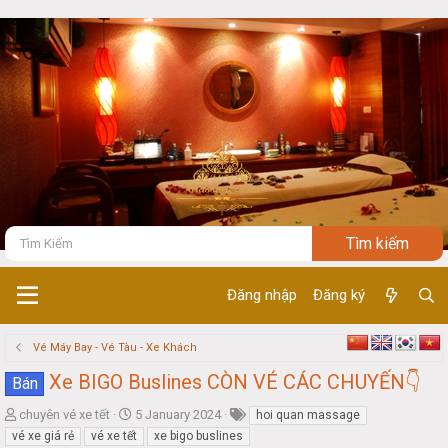
Đăng nhập
Đăng ký
Vé Máy Bay - Vé Tàu - Xe Khách
Xe BIGO Buslines CÒN VÉ CÁC CHUYẾN👇
Bán
T
S
chuyên vé xe tết
5 January 2024
hoi quan massage
h
t
vé xe giá rẻ
vé xe tết
xe bigo buslines