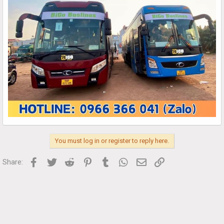
You must log in or register to reply here.
Facebook
Twitter
Reddit
Pinterest
Tumblr
WhatsApp
Email
Link
Share: