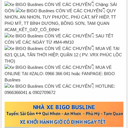
Chặng: SÀI
GÒN
QUY
NHƠN, AN NHƠN, TUY PHƯỚC, PHÙ CÁT, MỸ HIỆP, TT
PHÙ MỸ, TT BÌNH DƯƠNG, BỒNG SƠN, TAM QUAN
#CAM_KẾT_GIỜ_CỐ_ĐỊNH
SAU TẾT
CÒN VÉ CÁC NGÀY TỪ #M4-#M10
MUA VÉ TẠI
62/1 QL1A, TÂN THỚI HIỆP, QUẬN 12 ( PV. VRX PHÚC LỘC
THỌ)
MUA VÉ
ONLINE TẠI #ZALO: 0966 366 041 hoặc FANPAGE: BIGO
Buslines
HOTLINE:
0966366041 & 0902709672