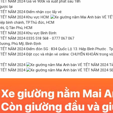
Giá vé 900k và xuất phát sau 18h
gược lại
Điểm nhận cọc lấy vé:
Khu vực HCM:
Hiệp bình chánh, TP.Thủ đức, HCM
nhì, Q.Tân Phú, HCM
Khu vực Bình Định:
0335 518 568 - 0777 067 067
Dương, Phù Mỹ, Bình Định
Điểm đón SG : 834 Quốc Lộ 13. Hiệp Bình Phước . T
Đặt cọc và nhận vé online: CHUYỂN KHOẢN trong vòng
Ti
50