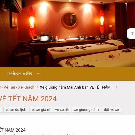
THÀNH VIÊN
 - Vé Tàu - Xe Khách
Xe giường nằm Mai Anh bán VÉ TẾT NĂM...
 VÉ TẾT NĂM 2024
e
vé xe du lịch
vé xe giá rẻ
vé xe tết
xe giường nằm
đặt vé xe
TẾT NĂM 2024