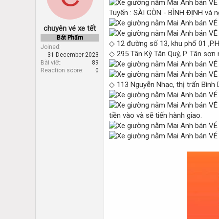
d
d
s
a
Tuyến : SÀI GÒN - BÌNH ĐỊNH và n
t
t
chuyên vé xe tết
a
e
r
Bát Phẩm
◇ 12 đường số 13, khu phố 01 ,P.
t
Joined
◇ 295 Tân Kỳ Tân Quý, P. Tân sơn 
31 December 2023
e
Bài viết
89
r
Reaction score
0
◇ 113 Nguyễn Nhạc, thị trấn Bình 
tiền vào và sẽ tiến hành giao.