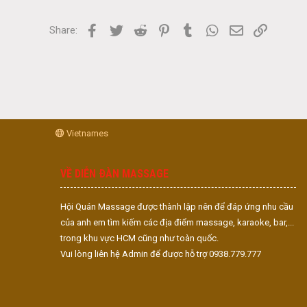
Facebook
Twitter
Reddit
Pinterest
Tumblr
WhatsApp
Email
Link
Share:
Vietnames
VỀ DIỄN ĐÀN MASSAGE
Hội Quán Massage được thành lập nên để đáp ứng nhu cầu
của anh em tìm kiếm các địa điểm massage, karaoke, bar,...
trong khu vực HCM cũng như toàn quốc.
Vui lòng liên hệ Admin để được hỗ trợ 0938.779.777