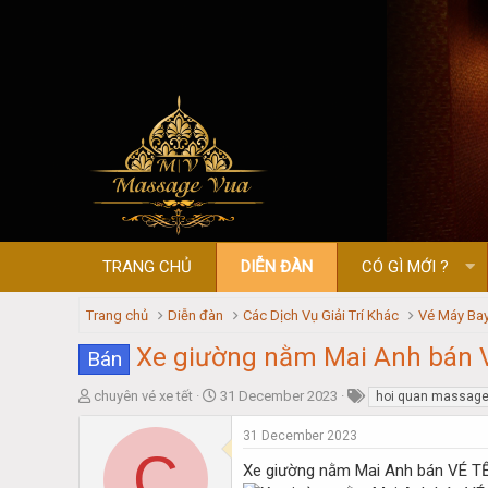
TRANG CHỦ
DIỄN ĐÀN
CÓ GÌ MỚI ?
Trang chủ
Diễn đàn
Các Dịch Vụ Giải Trí Khác
Vé Máy Bay
Xe giường nằm Mai Anh bán
Bán
T
S
chuyên vé xe tết
31 December 2023
hoi quan massag
h
t
r
a
31 December 2023
C
e
r
Xe giường nằm Mai Anh bán VÉ 
a
t