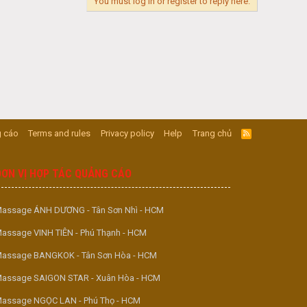
You must log in or register to reply here.
 cáo
Terms and rules
Privacy policy
Help
Trang chủ
R
S
S
ĐƠN VỊ HỢP TÁC QUẢNG CÁO
assage ÁNH DƯƠNG - Tân Sơn Nhì - HCM
assage VINH TIÊN - Phú Thạnh - HCM
assage BANGKOK - Tân Sơn Hòa - HCM
assage SAIGON STAR - Xuân Hòa - HCM
assage NGỌC LAN - Phú Thọ - HCM